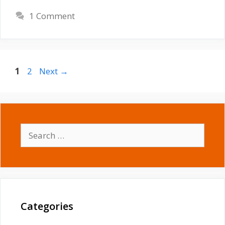
1 Comment
Page
Page
1
2
Next
→
Search
for:
Categories