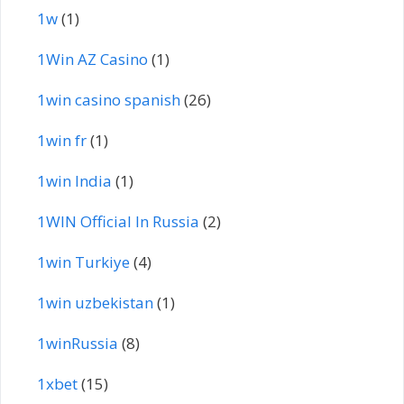
1w
(1)
1Win AZ Casino
(1)
1win casino spanish
(26)
1win fr
(1)
1win India
(1)
1WIN Official In Russia
(2)
1win Turkiye
(4)
1win uzbekistan
(1)
1winRussia
(8)
1xbet
(15)