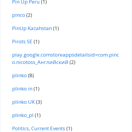
Pin Up Peru
(1)
pinco
(2)
PinUp Kazahstan
(1)
Pirots SE
(1)
play.google.comstoreappsdetailsid=com.pinc
o.nicotoss_Английский
(2)
plinko
(8)
plinko in
(1)
plinko UK
(3)
plinko_pl
(1)
Politics, Current Events
(1)