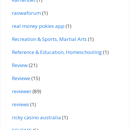
raowaforum
(1)
real money pokies app
(1)
Recreation & Sports, Martial Arts
(1)
Reference & Education, Homeschooling
(1)
Review
(21)
Reviewe
(15)
reviewer
(89)
reviews
(1)
ricky casino australia
(1)