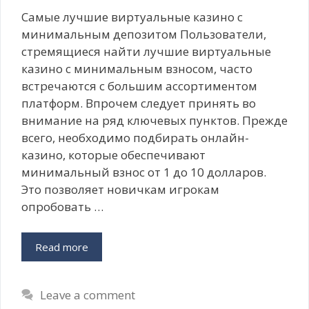
Самые лучшие виртуальные казино с
минимальным депозитом Пользователи,
стремящиеся найти лучшие виртуальные
казино с минимальным взносом, часто
встречаются с большим ассортиментом
платформ. Впрочем следует принять во
внимание на ряд ключевых пунктов. Прежде
всего, необходимо подбирать онлайн-
казино, которые обеспечивают
минимальный взнос от 1 до 10 долларов.
Это позволяет новичкам игрокам
опробовать …
Read more
Leave a comment