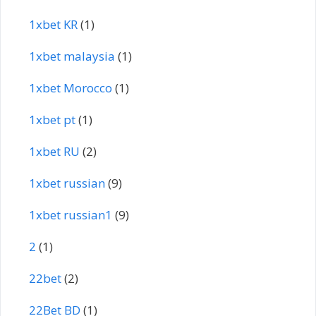
1xbet KR
(1)
1xbet malaysia
(1)
1xbet Morocco
(1)
1xbet pt
(1)
1xbet RU
(2)
1xbet russian
(9)
1xbet russian1
(9)
2
(1)
22bet
(2)
22Bet BD
(1)