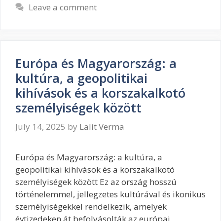
Leave a comment
Európa és Magyarország: a
kultúra, a geopolitikai
kihívások és a korszakalkotó
személyiségek között
July 14, 2025
by
Lalit Verma
Európa és Magyarország: a kultúra, a
geopolitikai kihívások és a korszakalkotó
személyiségek között Ez az ország hosszú
történelemmel, jellegzetes kultúrával és ikonikus
személyiségekkel rendelkezik, amelyek
évtizedeken át befolyásolták az európai