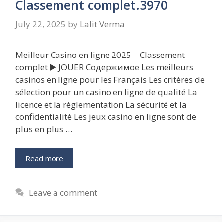
Classement complet.3970
July 22, 2025
by
Lalit Verma
Meilleur Casino en ligne 2025 – Classement
complet ▶️ JOUER Содержимое Les meilleurs
casinos en ligne pour les Français Les critères de
sélection pour un casino en ligne de qualité La
licence et la réglementation La sécurité et la
confidentialité Les jeux casino en ligne sont de
plus en plus …
Read more
Leave a comment