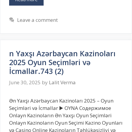
Leave a comment
n Yaxşı Azərbaycan Kazinoları
2025 Oyun Seçimləri və
İcmallar.743 (2)
June 30, 2025
by
Lalit Verma
Ən Yaxşı Azərbaycan Kazinoları 2025 – Oyun
Seçimləri və İcmallar ▶️ OYNA Содержимое
Onlayn Kazinoların Ən Yaxşı Oyun Seçimləri
Onlayn Kazinoların Oyun Seçimi Kazino Oyunları
və Casino Online Kazinoların Təhlükəsizliyi və