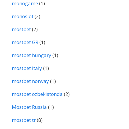
monogame
(1)
monoslot
(2)
mostbet
(2)
mostbet GR
(1)
mostbet hungary
(1)
mostbet italy
(1)
mostbet norway
(1)
mostbet ozbekistonda
(2)
Mostbet Russia
(1)
mostbet tr
(8)