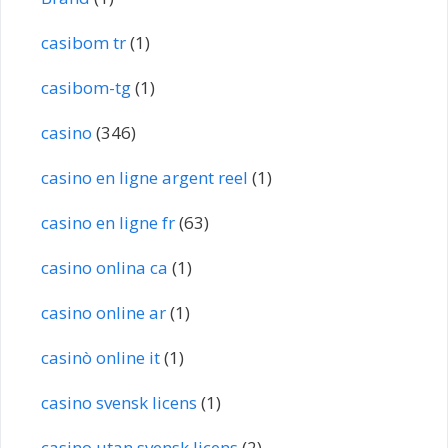
casibom tr
(1)
casibom-tg
(1)
casino
(346)
casino en ligne argent reel
(1)
casino en ligne fr
(63)
casino onlina ca
(1)
casino online ar
(1)
casinò online it
(1)
casino svensk licens
(1)
casino utan svensk licens
(2)