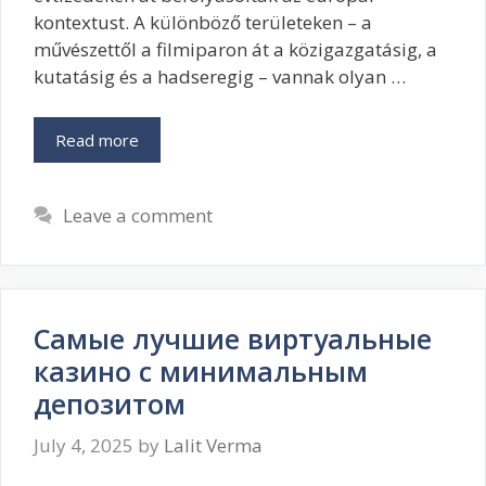
kontextust. A különböző területeken – a
művészettől a filmiparon át a közigazgatásig, a
kutatásig és a hadseregig – vannak olyan …
Read more
Leave a comment
Самые лучшие виртуальные
казино с минимальным
депозитом
July 4, 2025
by
Lalit Verma