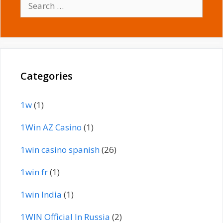
for:
Categories
1w
(1)
1Win AZ Casino
(1)
1win casino spanish
(26)
1win fr
(1)
1win India
(1)
1WIN Official In Russia
(2)