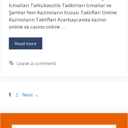
İcmalları Təhlükəsizlik Tədbirləri İcmallar və
Şərhlər Yeni Kazinoların Xüsusı Təklifləri Online
Kazinoların Təklifləri Azərbaycanda kazino
online və casino online …
Read more
Leave a comment
Page
Page
1
2
Next
→
Search