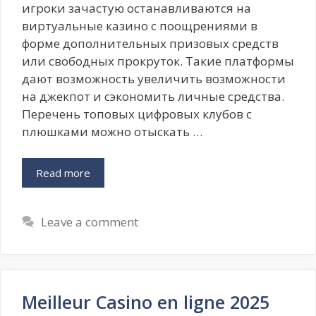
игроки зачастую останавливаются на
виртуальные казино с поощрениями в
форме дополнительных призовых средств
или свободных прокруток. Такие платформы
дают возможность увеличить возможности
на джекпот и сэкономить личные средства.
Перечень топовых цифровых клубов с
плюшками можно отыскать …
Read more
Leave a comment
Meilleur Casino en ligne 2025