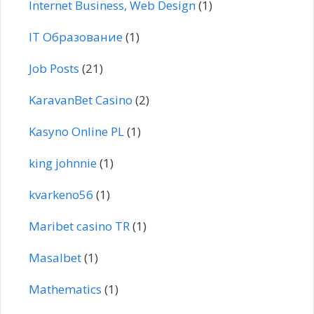
Internet Business, Web Design
(1)
IT Образование
(1)
Job Posts
(21)
KaravanBet Casino
(2)
Kasyno Online PL
(1)
king johnnie
(1)
kvarkeno56
(1)
Maribet casino TR
(1)
Masalbet
(1)
Mathematics
(1)