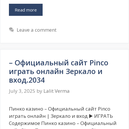
Read more
Leave a comment
– Официальный сайт Pinco
играть онлайн Зеркало и
вход.2034
July 3, 2025
by
Lalit Verma
Пинко казино – Официальный сайт Pinco
играть онлайн | Зеркало и вход ▶️ ИГРАТЬ
Содержимое Пинко казино – Официальный