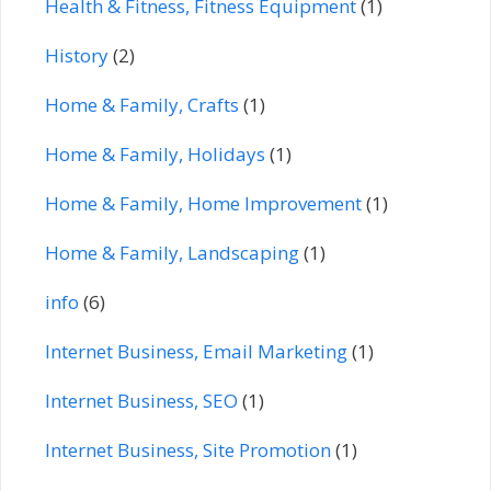
Health & Fitness, Fitness Equipment
(1)
History
(2)
Home & Family, Crafts
(1)
Home & Family, Holidays
(1)
Home & Family, Home Improvement
(1)
Home & Family, Landscaping
(1)
info
(6)
Internet Business, Email Marketing
(1)
Internet Business, SEO
(1)
Internet Business, Site Promotion
(1)