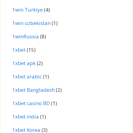
1win Turkiye
(4)
1win uzbekistan
(1)
1winRussia
(8)
1xbet
(15)
1xbet apk
(2)
1xbet arabic
(1)
1xbet Bangladesh
(2)
1xbet casino BD
(1)
1xbet india
(1)
1xbet Korea
(3)