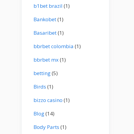
b1bet brazil
(1)
Bankobet
(1)
Basaribet
(1)
bbrbet colombia
(1)
bbrbet mx
(1)
betting
(5)
Birds
(1)
bizzo casino
(1)
Blog
(14)
Body Parts
(1)