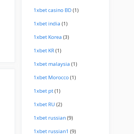
1xbet casino BD
(1)
1xbet india
(1)
1xbet Korea
(3)
1xbet KR
(1)
1xbet malaysia
(1)
1xbet Morocco
(1)
1xbet pt
(1)
1xbet RU
(2)
1xbet russian
(9)
1xbet russian1
(9)