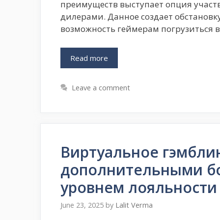
преимуществ выступает опция участв
дилерами. Данное создает обстановку
возможность геймерам погрузиться в
Read more
Leave a comment
Виртуальное гэмбли
дополнительными бо
уровнем лояльности
June 23, 2025
by
Lalit Verma