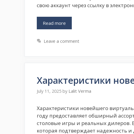
свою аккаунт через ссылку в электро
Read more
Leave a comment
Характеристики нов
July 11, 2025
by
Lalit Verma
Характеристики новейшего виртуаль
году предоставляет обширный ассор
столовые игры и реальных дилеров. 
которая подтверждает надежность и 