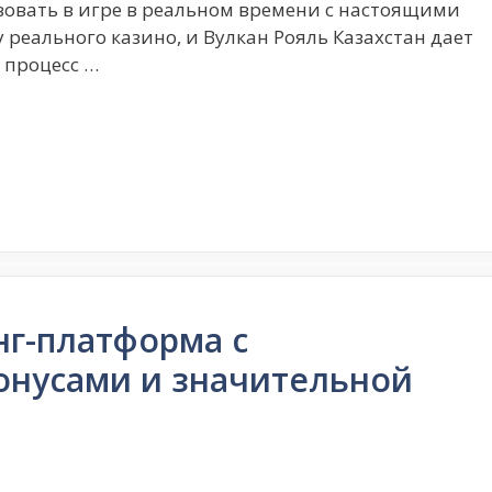
овать в игре в реальном времени с настоящими
 реального казино, и Вулкан Рояль Казахстан дает
 процесс …
нг-платформа с
нусами и значительной