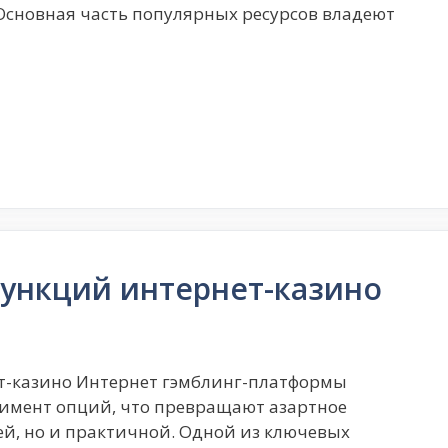
Основная часть популярных ресурсов владеют
ункций интернет-казино
т-казино Интернет гэмблинг-платформы
имент опций, что превращают азартное
й, но и практичной. Одной из ключевых