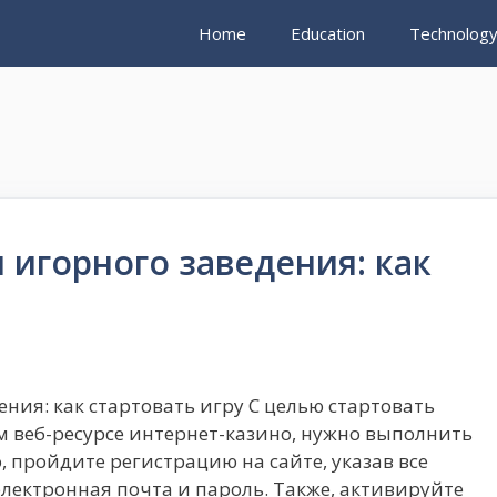
Home
Education
Technolog
 игорного заведения: как
ния: как стартовать игру С целью стартовать
 веб-ресурсе интернет-казино, нужно выполнить
, пройдите регистрацию на сайте, указав все
электронная почта и пароль. Также, активируйте