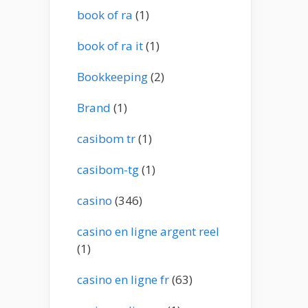
book of ra
(1)
book of ra it
(1)
Bookkeeping
(2)
Brand
(1)
casibom tr
(1)
casibom-tg
(1)
casino
(346)
casino en ligne argent reel
(1)
casino en ligne fr
(63)