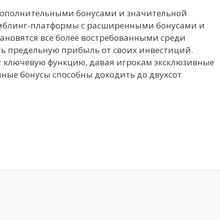
дополнительными бонусами и значительной
эмблинг-платформы с расширенными бонусами и
ановятся все более востребованными среди
ть предельную прибыль от своих инвестиций.
 ключевую функцию, давая игрокам эксклюзивные
ные бонусы способны доходить до двухсот