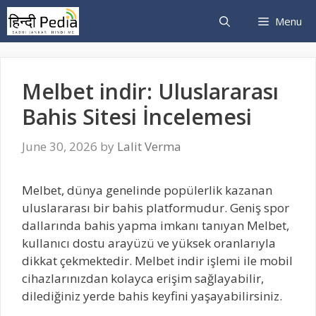
Skip
Menu
to
content
Melbet indir: Uluslararası
Bahis Sitesi İncelemesi
June 30, 2026
by
Lalit Verma
Melbet, dünya genelinde popülerlik kazanan
uluslararası bir bahis platformudur. Geniş spor
dallarında bahis yapma imkanı tanıyan Melbet,
kullanıcı dostu arayüzü ve yüksek oranlarıyla
dikkat çekmektedir. Melbet indir işlemi ile mobil
cihazlarınızdan kolayca erişim sağlayabilir,
dilediğiniz yerde bahis keyfini yaşayabilirsiniz.