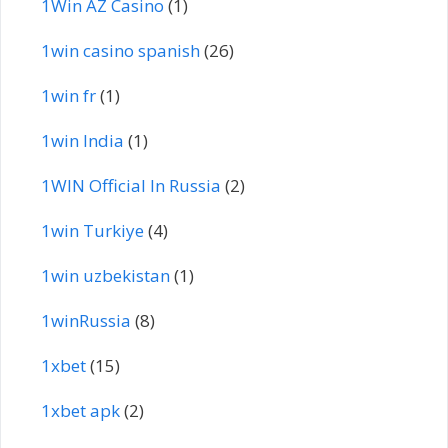
1Win AZ Casino
(1)
1win casino spanish
(26)
1win fr
(1)
1win India
(1)
1WIN Official In Russia
(2)
1win Turkiye
(4)
1win uzbekistan
(1)
1winRussia
(8)
1xbet
(15)
1xbet apk
(2)