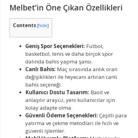
Melbet’in Öne Çıkan Özellikleri
Contents
[
hide
]
Geniş Spor Seçenekleri:
Futbol,
basketbol, tenis ve daha birçok spor
dalında bahis yapma şansı.
Canlı Bahis:
Maç sırasında anlık oran
değişiklikleri ile heyecanı artıran canlı
bahis seçeneği.
Kullanıcı Dostu Tasarım:
Basit ve
anlaşılır arayüz, yeni kullanıcılar için
kolay adapte olma.
Güvenli Ödeme Seçenekleri:
Çeşitli para
yatırma ve çekme metodları ile hızlı ve
güvenli işlemler.