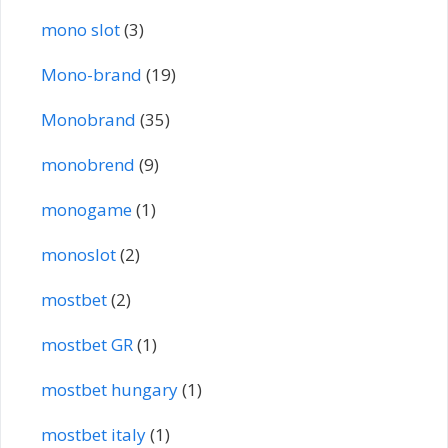
mono slot
(3)
Mono-brand
(19)
Monobrand
(35)
monobrend
(9)
monogame
(1)
monoslot
(2)
mostbet
(2)
mostbet GR
(1)
mostbet hungary
(1)
mostbet italy
(1)