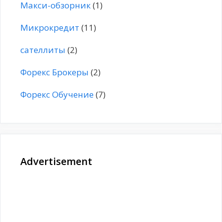
Макси-обзорник
(1)
Микрокредит
(11)
сателлиты
(2)
Форекс Брокеры
(2)
Форекс Обучение
(7)
Advertisement