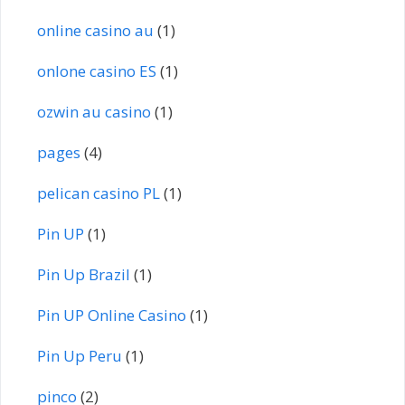
online casino au
(1)
onlone casino ES
(1)
ozwin au casino
(1)
pages
(4)
pelican casino PL
(1)
Pin UP
(1)
Pin Up Brazil
(1)
Pin UP Online Casino
(1)
Pin Up Peru
(1)
pinco
(2)