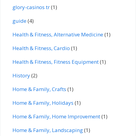
glory-casinos tr
(1)
guide
(4)
Health & Fitness, Alternative Medicine
(1)
Health & Fitness, Cardio
(1)
Health & Fitness, Fitness Equipment
(1)
History
(2)
Home & Family, Crafts
(1)
Home & Family, Holidays
(1)
Home & Family, Home Improvement
(1)
Home & Family, Landscaping
(1)