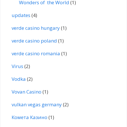
Wonders of the World
(1)
updates
(4)
verde casino hungary
(1)
verde casino poland
(1)
verde casino romania
(1)
Virus
(2)
Vodka
(2)
Vovan Casino
(1)
vulkan vegas germany
(2)
Комета Казино
(1)