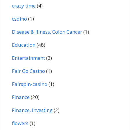
crazy time
(4)
csdino
(1)
Disease & Illness, Colon Cancer
(1)
Education
(48)
Entertainment
(2)
Fair Go Casino
(1)
Fairspin-casino
(1)
Finance
(20)
Finance, Investing
(2)
flowers
(1)