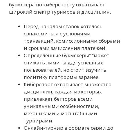
букмекера по киберспорту охватывает
широкий спектр турниров и дисциплин.
Перед началом ставок хотелось
ознакомиться с условиями
транзакций, комиссионными сборами
и сроками зачисления платежей.
Определенные букмекеры” “может
снижать лимиты ддя успешных
пользователей, но стоит изучить
политику платформы заранее.
Киберспорт охватывает множество
дисциплин, каждая из которых
привлекает бетторов всеми
уникальными особенностями,
механиками и масштабными
турнирами.
Онлайн-турнир в формате серии до