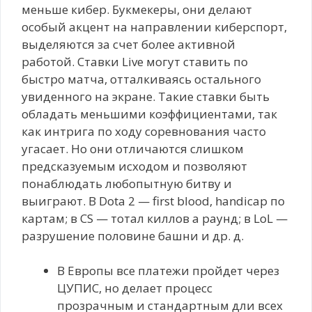
меньше кибер. Букмекеры, они делают
особый акцент на направлении киберспорт,
выделяются за счет более активной
работой. Ставки Live могут ставить по
быстро матча, отталкиваясь остального
увиденного на экране. Такие ставки быть
обладать меньшими коэффициентами, так
как интрига по ходу соревнования часто
угасает. Но они отличаются слишком
предсказуемым исходом и позволяют
понаблюдать любопытную битву и
выиграют. В Dota 2 — first blood, handicap по
картам; в CS — тотал киллов а раунд; в LoL —
разрушение половине башни и др. д.
В Европы все платежи пройдет через
ЦУПИС, но делает процесс
прозрачным и стандартным дли всех