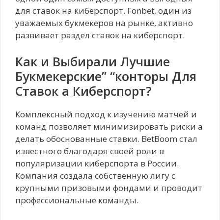
для ставок на киберспорт. Fonbet, один из
уважаемых букмекеров на рынке, активно
развивает раздел ставок на киберспорт.
Как и Выбирали Лучшие
Букмекерские” “конторы Для
Ставок а Киберспорт?
Комплексный подход к изучению матчей и
команд позволяет минимизировать риски а
делать обоснованные ставки. BetBoom стал
известного благодаря своей роли в
популяризации киберспорта в России.
Компания создала собственную лигу с
крупными призовыми фондами и проводит
профессиональные команды.