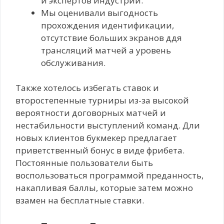
и экспертов индустрии.
Мы оценивали выгодность
прохождения идентификации,
отсутствие больших экранов ддя
трансляций матчей а уровень
обслуживания.
Также хотелось избегать ставок и
второстепенные турниры из-за высокой
вероятности договорных матчей и
нестабильности выступлений команд. Дли
новых клиентов букмекер предлагает
приветственный бонус в виде фрибета.
Постоянные пользователи быть
воспользоваться программой преданность,
накапливая баллы, которые затем можно
взамен на бесплатные ставки.