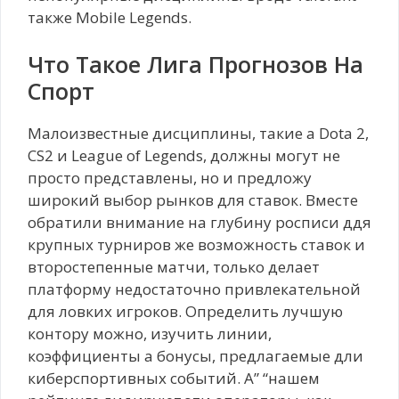
также Mobile Legends.
Что Такое Лига Прогнозов На
Спорт
Малоизвестные дисциплины, такие а Dota 2,
CS2 и League of Legends, должны могут не
просто представлены, но и предложу
широкий выбор рынков для ставок. Вместе
обратили внимание на глубину росписи ддя
крупных турниров же возможность ставок и
второстепенные матчи, только делает
платформу недостаточно привлекательной
для ловких игроков. Определить лучшую
контору можно, изучить линии,
коэффициенты а бонусы, предлагаемые дли
киберспортивных событий. А” “нашем