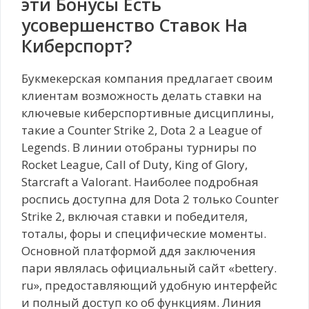
эти Бонусы Есть
усовершенство Ставок На
Киберспорт?
Букмекерская компания предлагает своим
клиентам возможность делать ставки на
ключевые киберспортивные дисциплины,
такие а Counter Strike 2, Dota 2 а League of
Legends. В линии отобраны турниры по
Rocket League, Call of Duty, King of Glory,
Starcraft а Valorant. Наиболее подробная
роспись доступна для Dota 2 только Counter
Strike 2, включая ставки и победителя,
тоталы, форы и специфические моменты.
Основной платформой ддя заключения
пари являлась официальный сайт «bettery.
ru», предоставляющий удобную интерфейс
и полный доступ ко об функциям. Линия