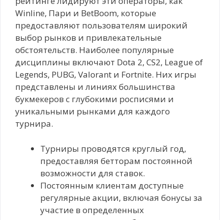
рейтинге лидируют эти операторы, как
Winline, Пари и BetBoom, которые
предоставляют пользователям широкий
выбор рынков и привлекательные
обстоятельств. Наиболее популярные
дисциплины включают Dota 2, CS2, League of
Legends, PUBG, Valorant и Fortnite. Них игры
представлены и линиях большинства
букмекеров с глубокими росписями и
уникальными рынками для каждого
турнира.
Турниры проводятся круглый год,
предоставляя бетторам постоянной
возможности для ставок.
Постоянным клиентам доступные
регулярные акции, включая бонусы за
участие в определенных