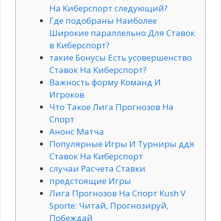
На Киберспорт следующий?
Где подобраны Наиболее
Широкие параллельно Для Ставок
в Киберспорт?
такие Бонусы Есть усовершенство
Ставок На Киберспорт?
Важность форму Команд И
Игроков
Что Такое Лига Прогнозов На
Спорт
Анонс Матча
Популярные Игры И Турниры ддя
Ставок На Киберспорт
случаи Расчета Ставки
предстоящие Игры
Лига Прогнозов На Спорт Kush V
Sporte: Читай, Прогнозируй,
Побеждай