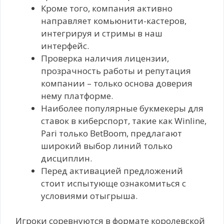
Кроме того, компания активно
направляет комьюнити-кастеров,
интегрируя и стримы в наш
интерфейс.
Проверка наличия лицензии,
прозрачность работы и репутация
компании – только основа доверия
нему платформе.
Наиболее популярные букмекеры для
ставок в киберспорт, такие как Winline,
Pari только BetBoom, предлагают
широкий выбор линий только
дисциплин.
Перед активацией предложений
стоит испытующе ознакомиться с
условиями отыгрыша.
Игроки соревнуются в формате королевской