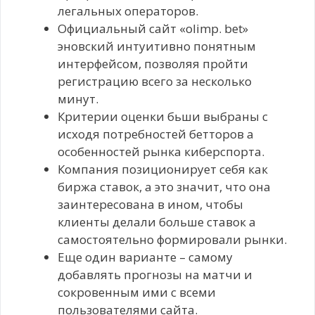
легальных операторов.
Официальный сайт «olimp. bet»
эновский интуитивно понятным
интерфейсом, позволяя пройти
регистрацию всего за несколько
минут.
Критерии оценки бьши выбраны с
исходя потребностей бетторов а
особенностей рынка киберспорта.
Компания позиционирует себя как
биржа ставок, а это значит, что она
заинтересована в ином, чтобы
клиенты делали больше ставок а
самостоятельно формировали рынки.
Еще один варианте – самому
добавлять прогнозы на матчи и
сокровенным ими с всеми
пользователями сайта.