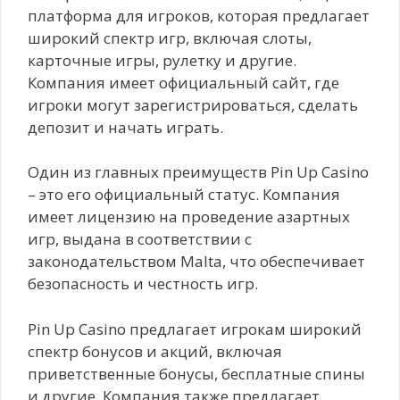
платформа для игроков, которая предлагает
широкий спектр игр, включая слоты,
карточные игры, рулетку и другие.
Компания имеет официальный сайт, где
игроки могут зарегистрироваться, сделать
депозит и начать играть.
Один из главных преимуществ Pin Up Casino
– это его официальный статус. Компания
имеет лицензию на проведение азартных
игр, выдана в соответствии с
законодательством Malta, что обеспечивает
безопасность и честность игр.
Pin Up Casino предлагает игрокам широкий
спектр бонусов и акций, включая
приветственные бонусы, бесплатные спины
и другие. Компания также предлагает