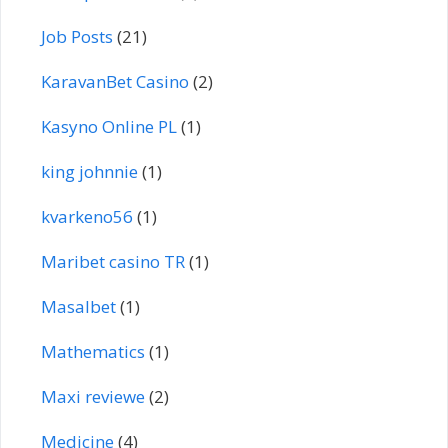
Job Posts
(21)
KaravanBet Casino
(2)
Kasyno Online PL
(1)
king johnnie
(1)
kvarkeno56
(1)
Maribet casino TR
(1)
Masalbet
(1)
Mathematics
(1)
Maxi reviewe
(2)
Medicine
(4)