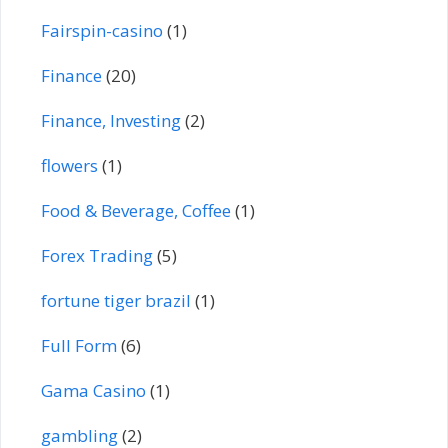
Fairspin-casino
(1)
Finance
(20)
Finance, Investing
(2)
flowers
(1)
Food & Beverage, Coffee
(1)
Forex Trading
(5)
fortune tiger brazil
(1)
Full Form
(6)
Gama Casino
(1)
gambling
(2)