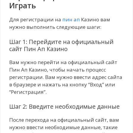
Играть
Для регистрации на
пин ап
Казино вам
нужно выполнить следующие шаги:
Шаг 1: Перейдите на официальный
сайт Пин Ап Казино
Вам нужно перейти на официальный сайт
Пин Ап Казино, чтобы начать процесс
регистрации. Вам нужно ввести адрес сайта
в браузере и нажать на кнопку “Вход” или
“Регистрация”.
Шаг 2: Введите необходимые данные
После перехода на официальный сайт, вам
нужно ввести необходимые данные, такие