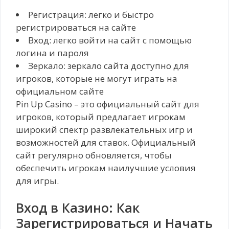
Регистрация: легко и быстро
регистрироваться на сайте
Вход: легко войти на сайт с помощью
логина и пароля
Зеркало: зеркало сайта доступно для
игроков, которые не могут играть на
официальном сайте
Pin Up Casino – это официальный сайт для
игроков, который предлагает игрокам
широкий спектр развлекательных игр и
возможностей для ставок. Официальный
сайт регулярно обновляется, чтобы
обеспечить игрокам наилучшие условия
для игры.
Вход в Казино: Как
Зарегистрироваться и Начать