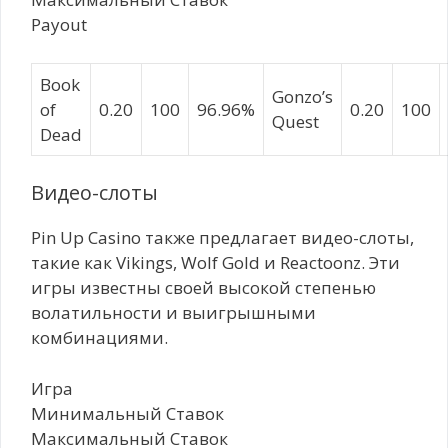
Payout
Book
Gonzo’s
of
0.20
100
96.96%
0.20
100
Quest
Dead
Видео-слоты
Pin Up Casino также предлагает видео-слоты,
такие как Vikings, Wolf Gold и Reactoonz. Эти
игры известны своей высокой степенью
волатильности и выигрышными
комбинациями.
Игра
Минимальный Ставок
Максимальный Ставок