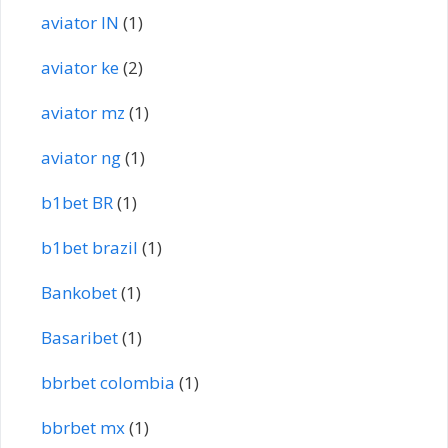
aviator IN
(1)
aviator ke
(2)
aviator mz
(1)
aviator ng
(1)
b1bet BR
(1)
b1bet brazil
(1)
Bankobet
(1)
Basaribet
(1)
bbrbet colombia
(1)
bbrbet mx
(1)