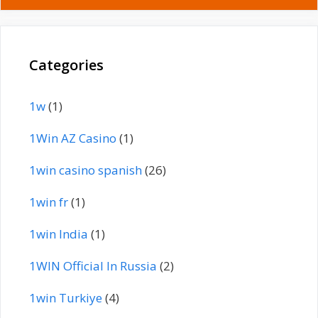
Categories
1w
(1)
1Win AZ Casino
(1)
1win casino spanish
(26)
1win fr
(1)
1win India
(1)
1WIN Official In Russia
(2)
1win Turkiye
(4)