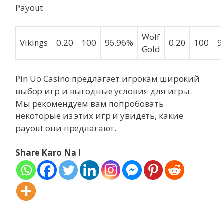
Payout
Wolf
Vikings
0.20
100
96.96%
0.20
100
Gold
Pin Up Casino предлагает игрокам широкий
выбор игр и выгодные условия для игры.
Мы рекомендуем вам попробовать
некоторые из этих игр и увидеть, какие
payout они предлагают.
Share Karo Na !