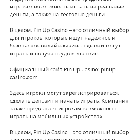
игрокам возможность играть на реальные
деньги, а также на тестовые деньги.
В целом, Pin Up Casino – это отличный выбор
для игроков, которые ищут надежное и
безопасное онлайн-казино, где они могут
играть и получать удовольствие.
Официальный сайт Pin Up Casino: pinup-
casino.com
Здесь игроки могут зарегистрироваться,
сделать депозит и начать играть. Компания
также предлагает игрокам возможность
играть на мобильных устройствах.
В целом, Pin Up Casino – это отличный выбор
для игроков, которые ищут надежное и