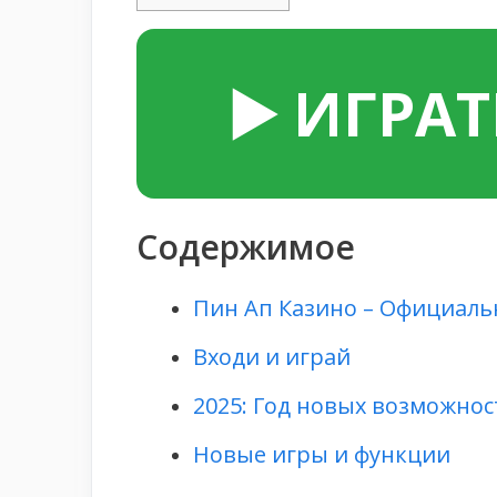
▶️ ИГРАТ
Содержимое
Пин Ап Казино – Официальн
Входи и играй
2025: Год новых возможност
Новые игры и функции