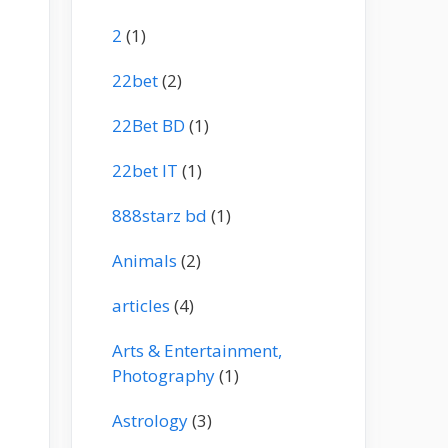
2
(1)
22bet
(2)
22Bet BD
(1)
22bet IT
(1)
888starz bd
(1)
Animals
(2)
articles
(4)
Arts & Entertainment,
Photography
(1)
Astrology
(3)