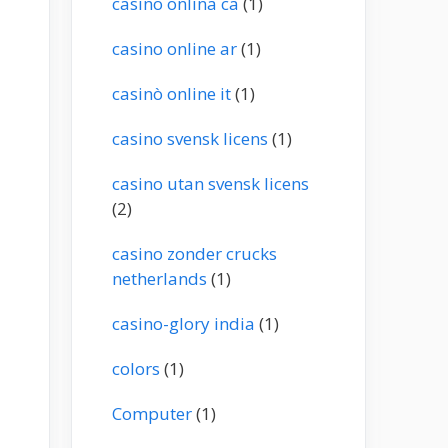
casino onlina ca
(1)
casino online ar
(1)
casinò online it
(1)
casino svensk licens
(1)
casino utan svensk licens
(2)
casino zonder crucks
netherlands
(1)
и
casino-glory india
(1)
colors
(1)
Computer
(1)