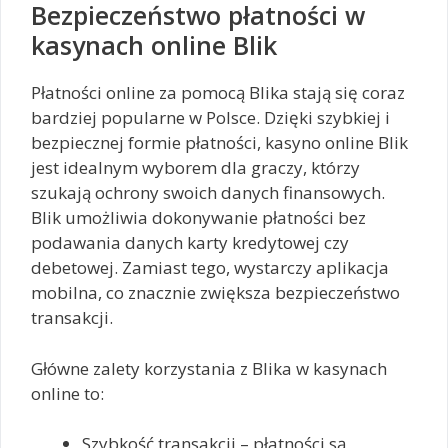
Bezpieczeństwo płatności w
kasynach online Blik
Płatności online za pomocą Blika stają się coraz
bardziej popularne w Polsce. Dzięki szybkiej i
bezpiecznej formie płatności, kasyno online Blik
jest idealnym wyborem dla graczy, którzy
szukają ochrony swoich danych finansowych.
Blik umożliwia dokonywanie płatności bez
podawania danych karty kredytowej czy
debetowej. Zamiast tego, wystarczy aplikacja
mobilna, co znacznie zwiększa bezpieczeństwo
transakcji.
Główne zalety korzystania z Blika w kasynach
online to:
Szybkość transakcji – płatności są