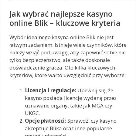
Jak wybrać najlepsze kasyno
online Blik – kluczowe kryteria
Wybór idealnego kasyna online Blik nie jest
łatwym zadaniem. Istnieje wiele czynników, które
należy wziąć pod uwagę, aby zapewnić sobie nie
tylko bezpieczeństwo, ale także doskonałe
doświadczenie gracza. Oto kilka kluczowych
kryteriów, które warto uwzględnić przy wyborze:
Licencja i regulacje:
Upewnij się, że
kasyno posiada licencję wydaną przez
uznawane organy, takie jak MGA czy
UKGC.
Opcje płatności:
Sprawdź, czy kasyno
akceptuje Blika oraz inne popularne
metody płatności.