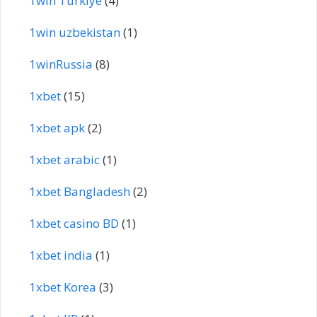
1win Turkiye
(4)
1win uzbekistan
(1)
1winRussia
(8)
1xbet
(15)
1xbet apk
(2)
1xbet arabic
(1)
1xbet Bangladesh
(2)
1xbet casino BD
(1)
1xbet india
(1)
1xbet Korea
(3)