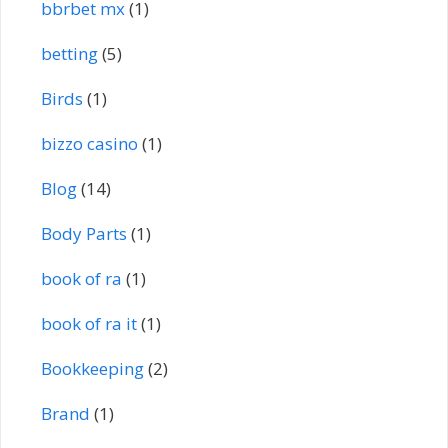
bbrbet mx
(1)
betting
(5)
Birds
(1)
bizzo casino
(1)
Blog
(14)
Body Parts
(1)
book of ra
(1)
book of ra it
(1)
Bookkeeping
(2)
Brand
(1)