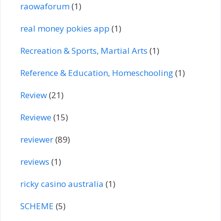
raowaforum
(1)
real money pokies app
(1)
Recreation & Sports, Martial Arts
(1)
Reference & Education, Homeschooling
(1)
Review
(21)
Reviewe
(15)
reviewer
(89)
reviews
(1)
ricky casino australia
(1)
SCHEME
(5)