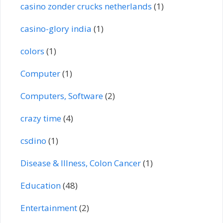
casino zonder crucks netherlands
(1)
casino-glory india
(1)
colors
(1)
Computer
(1)
Computers, Software
(2)
crazy time
(4)
csdino
(1)
Disease & Illness, Colon Cancer
(1)
Education
(48)
Entertainment
(2)