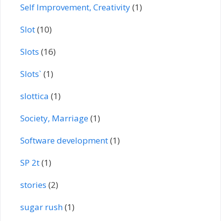
Self Improvement, Creativity
(1)
Slot
(10)
Slots
(16)
Slots`
(1)
slottica
(1)
Society, Marriage
(1)
Software development
(1)
SP 2t
(1)
stories
(2)
sugar rush
(1)