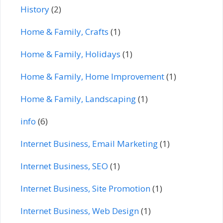
History
(2)
Home & Family, Crafts
(1)
Home & Family, Holidays
(1)
Home & Family, Home Improvement
(1)
Home & Family, Landscaping
(1)
info
(6)
Internet Business, Email Marketing
(1)
Internet Business, SEO
(1)
Internet Business, Site Promotion
(1)
Internet Business, Web Design
(1)