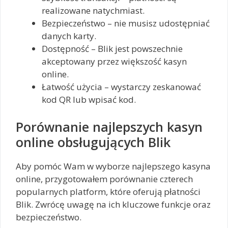
realizowane natychmiast.
Bezpieczeństwo – nie musisz udostępniać
danych karty.
Dostępność – Blik jest powszechnie
akceptowany przez większość kasyn
online.
Łatwość użycia – wystarczy zeskanować
kod QR lub wpisać kod.
Porównanie najlepszych kasyn
online obsługujących Blik
Aby pomóc Wam w wyborze najlepszego kasyna
online, przygotowałem porównanie czterech
popularnych platform, które oferują płatności
Blik. Zwrócę uwagę na ich kluczowe funkcje oraz
bezpieczeństwo.