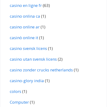
casino en ligne fr
(63)
casino onlina ca
(1)
casino online ar
(1)
casinò online it
(1)
casino svensk licens
(1)
casino utan svensk licens
(2)
casino zonder crucks netherlands
(1)
casino-glory india
(1)
colors
(1)
Computer
(1)