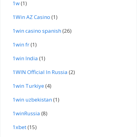
1w
(1)
1Win AZ Casino
(1)
1win casino spanish
(26)
1win fr
(1)
1win India
(1)
1WIN Official In Russia
(2)
1win Turkiye
(4)
1win uzbekistan
(1)
1winRussia
(8)
1xbet
(15)