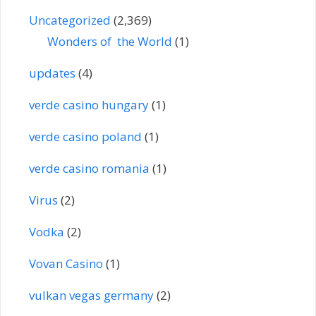
Uncategorized
(2,369)
Wonders of the World
(1)
updates
(4)
verde casino hungary
(1)
verde casino poland
(1)
verde casino romania
(1)
Virus
(2)
Vodka
(2)
Vovan Casino
(1)
vulkan vegas germany
(2)