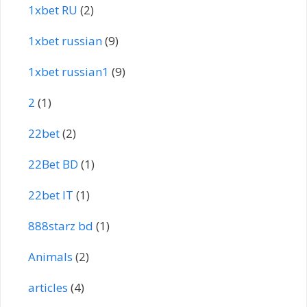
1xbet RU
(2)
1xbet russian
(9)
1xbet russian1
(9)
2
(1)
22bet
(2)
22Bet BD
(1)
22bet IT
(1)
888starz bd
(1)
Animals
(2)
articles
(4)