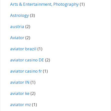
Arts & Entertainment, Photography
(1)
Astrology
(3)
austria
(2)
Aviator
(2)
aviator brazil
(1)
aviator casino DE
(2)
aviator casino fr
(1)
aviator IN
(1)
aviator ke
(2)
aviator mz
(1)