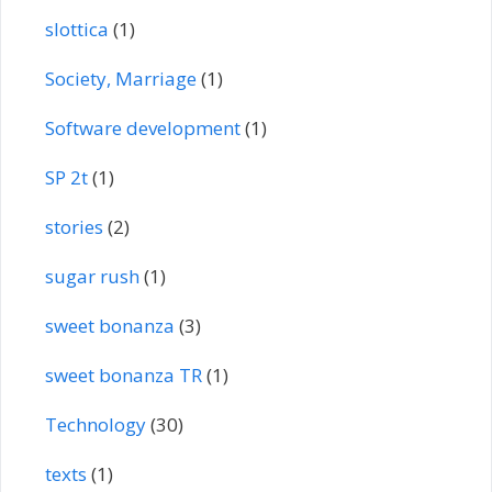
slottica
(1)
Society, Marriage
(1)
Software development
(1)
SP 2t
(1)
stories
(2)
sugar rush
(1)
sweet bonanza
(3)
sweet bonanza TR
(1)
Technology
(30)
texts
(1)