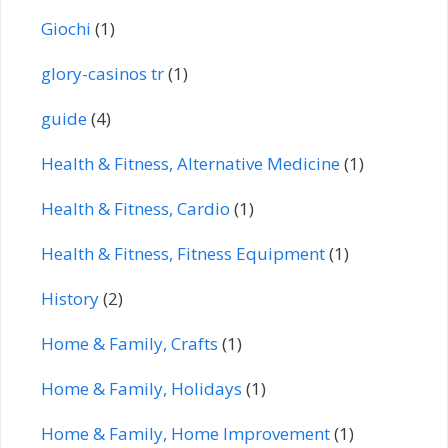
Giochi
(1)
glory-casinos tr
(1)
guide
(4)
Health & Fitness, Alternative Medicine
(1)
Health & Fitness, Cardio
(1)
Health & Fitness, Fitness Equipment
(1)
History
(2)
Home & Family, Crafts
(1)
Home & Family, Holidays
(1)
Home & Family, Home Improvement
(1)