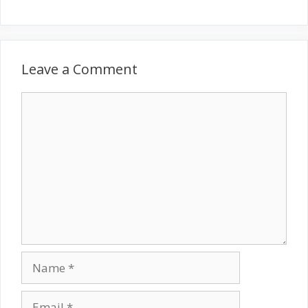
Leave a Comment
Comment
Name
Email