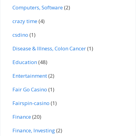
Computers, Software
(2)
crazy time
(4)
csdino
(1)
Disease & Illness, Colon Cancer
(1)
Education
(48)
Entertainment
(2)
Fair Go Casino
(1)
Fairspin-casino
(1)
Finance
(20)
Finance, Investing
(2)