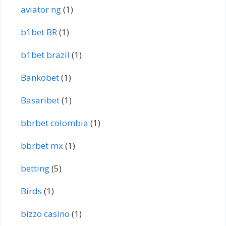
aviator ng
(1)
b1bet BR
(1)
b1bet brazil
(1)
Bankobet
(1)
Basaribet
(1)
bbrbet colombia
(1)
bbrbet mx
(1)
betting
(5)
Birds
(1)
bizzo casino
(1)