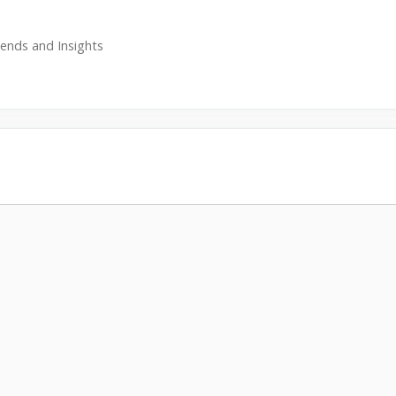
rends and Insights