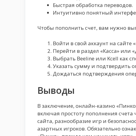
Быстрая обработка переводов.
Интуитивно понятный интерфе
Чтобы пополнить счет, вам нужно вы
Войти в свой аккаунт на сайте 
Перейти в раздел «Касса» или «
Выбрать Beeline или Kcell как с
Указать сумму и подтвердить 
Дождаться подтверждения опер
Выводы
В заключение, онлайн-казино «Пинко
включая простоту пополнения счета че
сайта, разнообразие игр и безопасн
азартных игроков. Обязательно озна