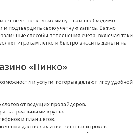
мает всего несколько минут: вам необходимо
 и подтвердить свою учетную запись. Важно
различные способы пополнения счета, включая таки
озволяет игрокам легко и быстро вносить деньги на
азино «Пинко»
озможности и услуги, которые делают игру удобной
 слотов от ведущих провайдеров.
рать с реальными крупье.
елефонов и планшетов.
ожения для новых и постоянных игроков.