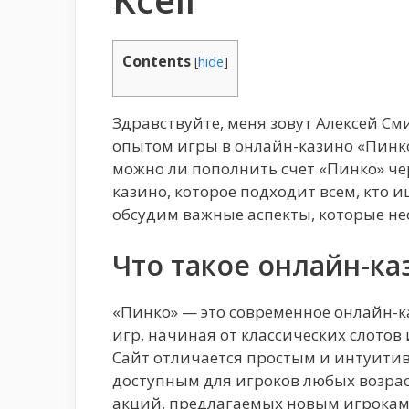
Contents
[
hide
]
Здравствуйте, меня зовут Алексей См
опытом игры в онлайн-казино «Пинко»
можно ли пополнить счет «Пинко» чере
казино, которое подходит всем, кто 
обсудим важные аспекты, которые не
Что такое онлайн-ка
«Пинко» — это современное онлайн-
игр, начиная от классических слото
Сайт отличается простым и интуитив
доступным для игроков любых возраст
акций, предлагаемых новым игрокам 