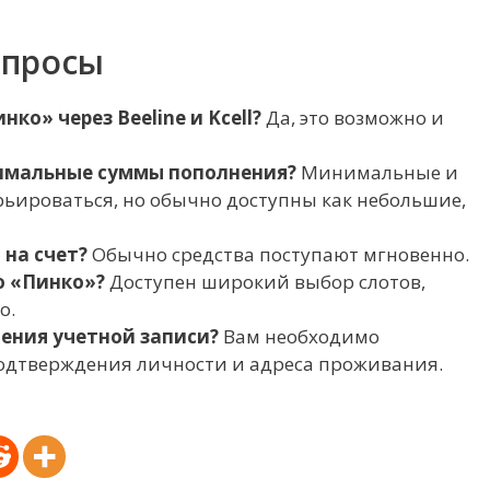
опросы
ко» через Beeline и Kcell?
Да, это возможно и
имальные суммы пополнения?
Минимальные и
ьироваться, но обычно доступны как небольшие,
 на счет?
Обычно средства поступают мгновенно.
о «Пинко»?
Доступен широкий выбор слотов,
о.
ения учетной записи?
Вам необходимо
одтверждения личности и адреса проживания.