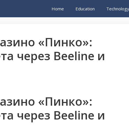
Home
Education
Technolog
азино «Пинко»:
а через Beeline и
азино «Пинко»:
а через Beeline и