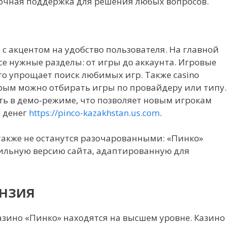
очная поддержка для решения любых вопросов.
с акцентом на удобство пользователя. На главной
се нужные разделы: от игры до аккаунта. Игровые
то упрощает поиск любимых игр. Также casino
рым можно отбирать игры по провайдеру или типу.
ть в демо-режиме, что позволяет новым игрокам
х денег
https://pinco-kazakhstan.us.com
.
акже не останутся разочарованными: «Пинко»
ильную версию сайта, адаптированную для
ензия
азино «Пинко» находятся на высшем уровне. Казино