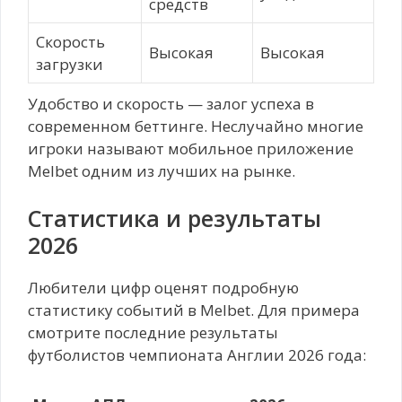
средств
Скорость
Высокая
Высокая
загрузки
Удобство и скорость — залог успеха в
современном беттинге. Неслучайно многие
игроки называют мобильное приложение
Melbet одним из лучших на рынке.
Статистика и результаты
2026
Любители цифр оценят подробную
статистику событий в Melbet. Для примера
смотрите последние результаты
футболистов чемпионата Англии 2026 года: