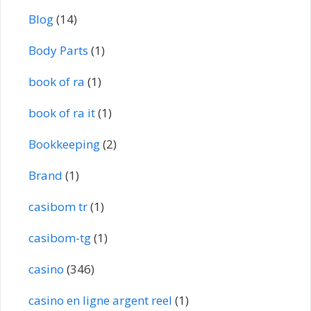
Blog
(14)
Body Parts
(1)
book of ra
(1)
book of ra it
(1)
Bookkeeping
(2)
Brand
(1)
casibom tr
(1)
casibom-tg
(1)
casino
(346)
casino en ligne argent reel
(1)