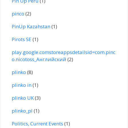
Pin Up Peru
(1)
pinco
(2)
PinUp Kazahstan
(1)
Pirots SE
(1)
play.google.comstoreappsdetailsid=com.pinc
o.nicotoss_Английский
(2)
plinko
(8)
plinko in
(1)
plinko UK
(3)
plinko_pl
(1)
Politics, Current Events
(1)