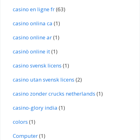
casino en ligne fr
(63)
casino onlina ca
(1)
casino online ar
(1)
casinò online it
(1)
casino svensk licens
(1)
casino utan svensk licens
(2)
casino zonder crucks netherlands
(1)
casino-glory india
(1)
colors
(1)
Computer
(1)