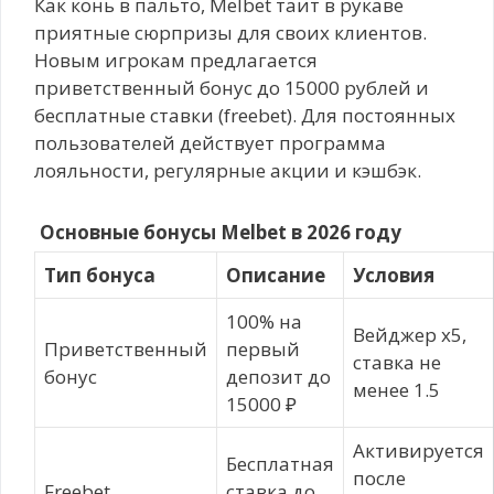
Как конь в пальто, Melbet таит в рукаве
приятные сюрпризы для своих клиентов.
Новым игрокам предлагается
приветственный бонус до 15000 рублей и
бесплатные ставки (freebet). Для постоянных
пользователей действует программа
лояльности, регулярные акции и кэшбэк.
Основные бонусы Melbet в 2026 году
Тип бонуса
Описание
Условия
100% на
Вейджер х5,
Приветственный
первый
ставка не
бонус
депозит до
менее 1.5
15000 ₽
Активируется
Бесплатная
после
Freebet
ставка до