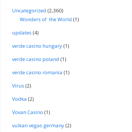
Uncategorized
(2,360)
Wonders of the World
(1)
updates
(4)
verde casino hungary
(1)
verde casino poland
(1)
verde casino romania
(1)
Virus
(2)
Vodka
(2)
Vovan Casino
(1)
vulkan vegas germany
(2)