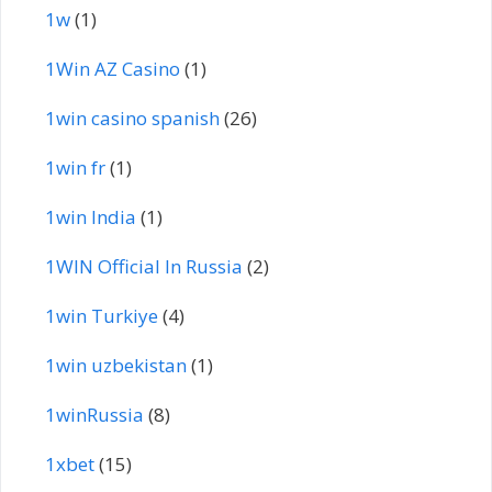
1w
(1)
1Win AZ Casino
(1)
1win casino spanish
(26)
1win fr
(1)
1win India
(1)
1WIN Official In Russia
(2)
1win Turkiye
(4)
1win uzbekistan
(1)
1winRussia
(8)
1xbet
(15)