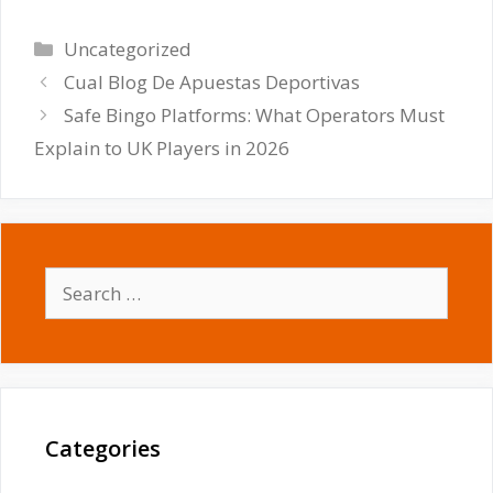
Categories
Uncategorized
Cual Blog De Apuestas Deportivas
Safe Bingo Platforms: What Operators Must
Explain to UK Players in 2026
Search
for:
Categories