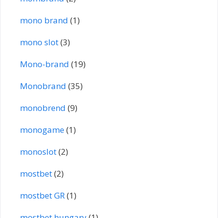
mono brand
(1)
mono slot
(3)
Mono-brand
(19)
Monobrand
(35)
monobrend
(9)
monogame
(1)
monoslot
(2)
mostbet
(2)
mostbet GR
(1)
mostbet hungary
(1)