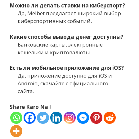
Можно ли делать ставки на киберспорт?
Да, Melbet предлагает широкий выбор
киберспортивных событий.
Какие способы вывода денег доступны?
Банковские карты, электронные
кошельки и криптовалюты.
Есть ли мобильное приложение для iOS?
Да, приложение доступно для iOS и
Android, скачайте с официального
сайта.
Share Karo Na !