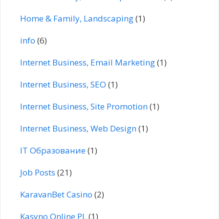
Home & Family, Landscaping
(1)
info
(6)
Internet Business, Email Marketing
(1)
Internet Business, SEO
(1)
Internet Business, Site Promotion
(1)
Internet Business, Web Design
(1)
IT Образование
(1)
Job Posts
(21)
KaravanBet Casino
(2)
Kasyno Online PL
(1)