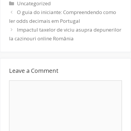
Categories
Uncategorized
O guia do iniciante: Compreendendo como
ler odds decimais em Portugal
Impactul taxelor de viciu asupra depunerilor
la cazinouri online România
Leave a Comment
Comment