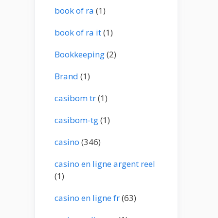
book of ra
(1)
book of ra it
(1)
Bookkeeping
(2)
Brand
(1)
casibom tr
(1)
casibom-tg
(1)
casino
(346)
casino en ligne argent reel
(1)
casino en ligne fr
(63)