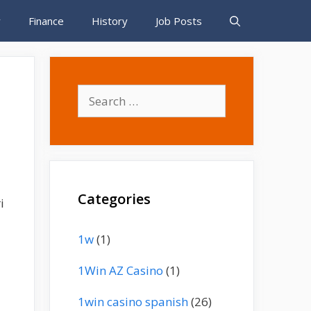
y
Finance
History
Job Posts
Search
for:
Categories
i
1w
(1)
1Win AZ Casino
(1)
1win casino spanish
(26)