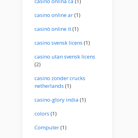
casino onlina ca
(1)
casino online ar
(1)
casinò online it
(1)
casino svensk licens
(1)
casino utan svensk licens
(2)
casino zonder crucks
netherlands
(1)
casino-glory india
(1)
colors
(1)
Computer
(1)