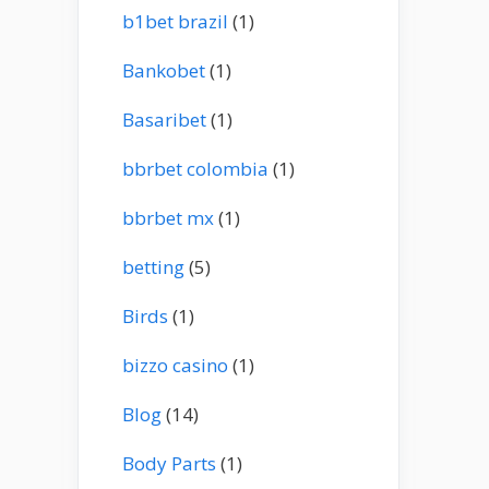
b1bet brazil
(1)
Bankobet
(1)
Basaribet
(1)
bbrbet colombia
(1)
bbrbet mx
(1)
betting
(5)
Birds
(1)
bizzo casino
(1)
Blog
(14)
Body Parts
(1)