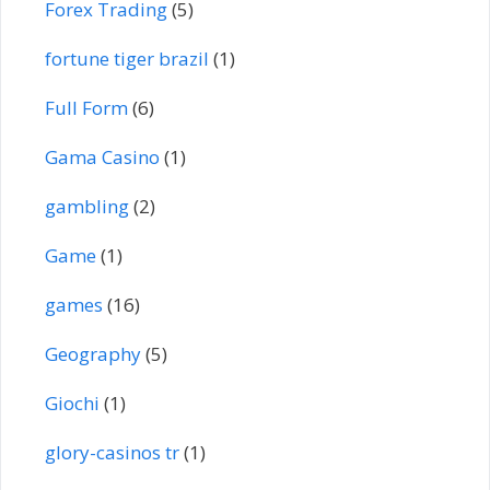
Forex Trading
(5)
fortune tiger brazil
(1)
Full Form
(6)
Gama Casino
(1)
gambling
(2)
Game
(1)
games
(16)
Geography
(5)
Giochi
(1)
glory-casinos tr
(1)