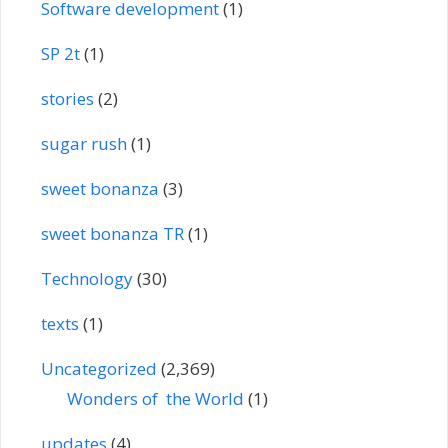
Software development
(1)
SP 2t
(1)
stories
(2)
sugar rush
(1)
sweet bonanza
(3)
sweet bonanza TR
(1)
Technology
(30)
texts
(1)
Uncategorized
(2,369)
Wonders of the World
(1)
updates
(4)