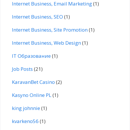
Internet Business, Email Marketing
(1)
Internet Business, SEO
(1)
Internet Business, Site Promotion
(1)
Internet Business, Web Design
(1)
IT Образование
(1)
Job Posts
(21)
KaravanBet Casino
(2)
Kasyno Online PL
(1)
king johnnie
(1)
kvarkeno56
(1)