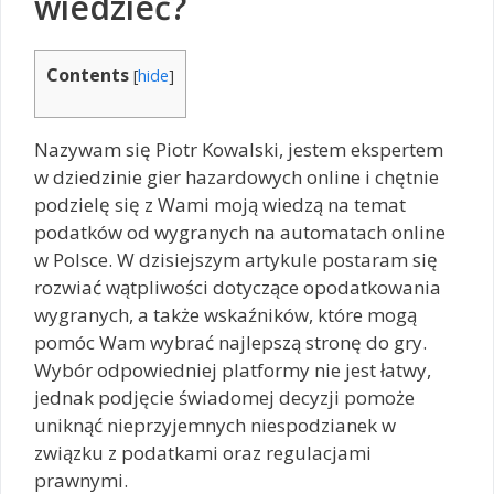
wiedzieć?
Contents
[
hide
]
Nazywam się Piotr Kowalski, jestem ekspertem
w dziedzinie gier hazardowych online i chętnie
podzielę się z Wami moją wiedzą na temat
podatków od wygranych na automatach online
w Polsce. W dzisiejszym artykule postaram się
rozwiać wątpliwości dotyczące opodatkowania
wygranych, a także wskaźników, które mogą
pomóc Wam wybrać najlepszą stronę do gry.
Wybór odpowiedniej platformy nie jest łatwy,
jednak podjęcie świadomej decyzji pomoże
uniknąć nieprzyjemnych niespodzianek w
związku z podatkami oraz regulacjami
prawnymi.