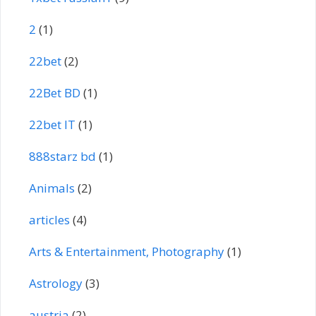
2
(1)
22bet
(2)
22Bet BD
(1)
22bet IT
(1)
888starz bd
(1)
Animals
(2)
articles
(4)
Arts & Entertainment, Photography
(1)
Astrology
(3)
austria
(2)