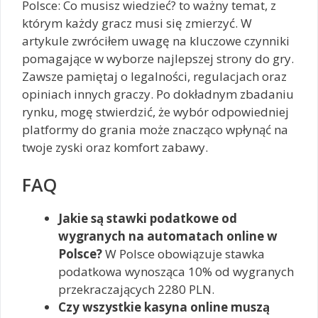
Polsce: Co musisz wiedzieć? to ważny temat, z
którym każdy gracz musi się zmierzyć. W
artykule zwróciłem uwagę na kluczowe czynniki
pomagające w wyborze najlepszej strony do gry.
Zawsze pamiętaj o legalności, regulacjach oraz
opiniach innych graczy. Po dokładnym zbadaniu
rynku, mogę stwierdzić, że wybór odpowiedniej
platformy do grania może znacząco wpłynąć na
twoje zyski oraz komfort zabawy.
FAQ
Jakie są stawki podatkowe od
wygranych na automatach online w
Polsce?
W Polsce obowiązuje stawka
podatkowa wynosząca 10% od wygranych
przekraczających 2280 PLN.
Czy wszystkie kasyna online muszą