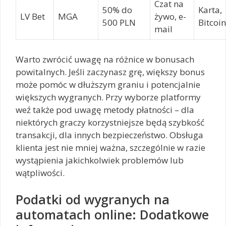
Czat na
50% do
Karta,
LV Bet
MGA
żywo, e-
500 PLN
Bitcoin
mail
Warto zwrócić uwagę na różnice w bonusach
powitalnych. Jeśli zaczynasz grę, większy bonus
może pomóc w dłuższym graniu i potencjalnie
większych wygranych. Przy wyborze platformy
weź także pod uwagę metody płatności – dla
niektórych graczy korzystniejsze będą szybkość
transakcji, dla innych bezpieczeństwo. Obsługa
klienta jest nie mniej ważna, szczególnie w razie
wystąpienia jakichkolwiek problemów lub
wątpliwości.
Podatki od wygranych na
automatach online: Dodatkowe