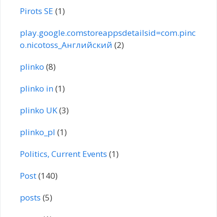
Pirots SE
(1)
play.google.comstoreappsdetailsid=com.pinc
o.nicotoss_Английский
(2)
plinko
(8)
plinko in
(1)
plinko UK
(3)
plinko_pl
(1)
Politics, Current Events
(1)
Post
(140)
posts
(5)