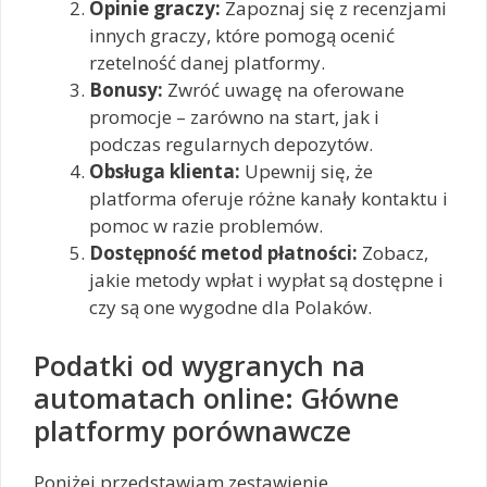
Opinie graczy:
Zapoznaj się z recenzjami
innych graczy, które pomogą ocenić
rzetelność danej platformy.
Bonusy:
Zwróć uwagę na oferowane
promocje – zarówno na start, jak i
podczas regularnych depozytów.
Obsługa klienta:
Upewnij się, że
platforma oferuje różne kanały kontaktu i
pomoc w razie problemów.
Dostępność metod płatności:
Zobacz,
jakie metody wpłat i wypłat są dostępne i
czy są one wygodne dla Polaków.
Podatki od wygranych na
automatach online: Główne
platformy porównawcze
Poniżej przedstawiam zestawienie