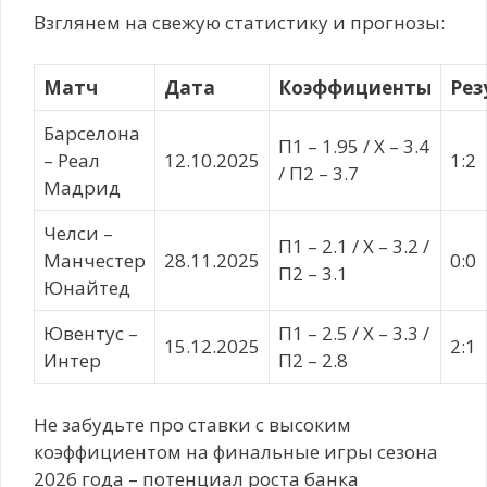
Взглянем на свежую статистику и прогнозы:
Матч
Дата
Коэффициенты
Рез
Барселона
П1 – 1.95 / Х – 3.4
– Реал
12.10.2025
1:2
/ П2 – 3.7
Мадрид
Челси –
П1 – 2.1 / Х – 3.2 /
Манчестер
28.11.2025
0:0
П2 – 3.1
Юнайтед
Ювентус –
П1 – 2.5 / Х – 3.3 /
15.12.2025
2:1
Интер
П2 – 2.8
Не забудьте про ставки с высоким
коэффициентом на финальные игры сезона
2026 года – потенциал роста банка