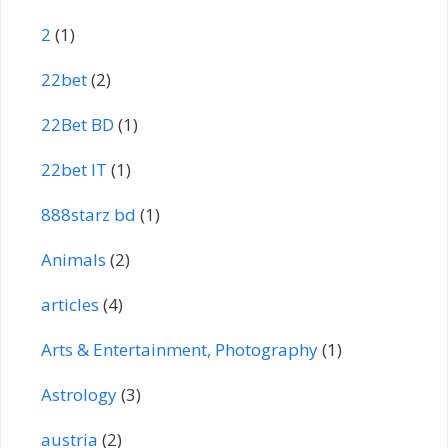
2
(1)
22bet
(2)
22Bet BD
(1)
22bet IT
(1)
888starz bd
(1)
Animals
(2)
articles
(4)
Arts & Entertainment, Photography
(1)
Astrology
(3)
austria
(2)