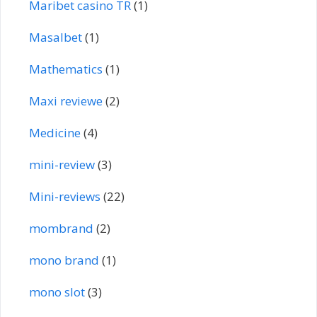
Maribet casino TR
(1)
Masalbet
(1)
Mathematics
(1)
Maxi reviewe
(2)
Medicine
(4)
mini-review
(3)
Mini-reviews
(22)
mombrand
(2)
mono brand
(1)
mono slot
(3)