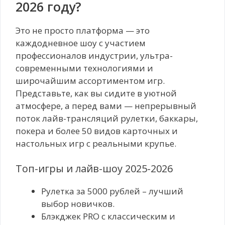
2026 году?
Это не просто платформа — это
каждодневное шоу с участием
профессионалов индустрии, ультра-
современными технологиями и
широчайшим ассортиментом игр.
Представьте, как вы сидите в уютной
атмосфере, а перед вами — непрерывный
поток лайв-трансляций рулетки, баккары,
покера и более 50 видов карточных и
настольных игр с реальными крупье.
Топ-игры и лайв-шоу 2025-2026
Рулетка за 5000 рублей – лучший
выбор новичков.
Блэкджек PRO с классическим и