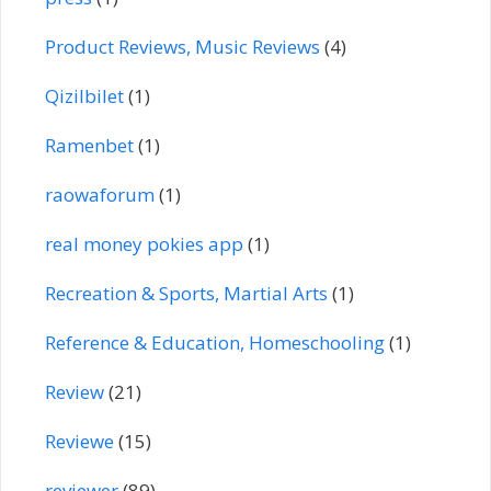
Product Reviews, Music Reviews
(4)
Qizilbilet
(1)
Ramenbet
(1)
raowaforum
(1)
real money pokies app
(1)
Recreation & Sports, Martial Arts
(1)
Reference & Education, Homeschooling
(1)
Review
(21)
Reviewe
(15)
reviewer
(89)