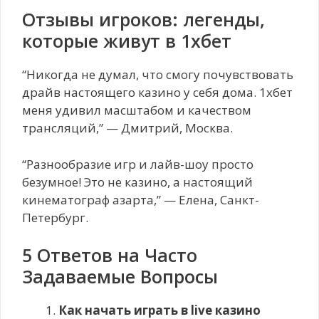
Отзывы игроков: легенды,
которые живут в 1хбет
“Никогда не думал, что смогу почувствовать
драйв настоящего казино у себя дома. 1хбет
меня удивил масштабом и качеством
трансляций,” — Дмитрий, Москва.
“Разнообразие игр и лайв-шоу просто
безумное! Это не казино, а настоящий
кинематограф азарта,” — Елена, Санкт-
Петербург.
5 Ответов на Часто
Задаваемые Вопросы
Как начать играть в live казино