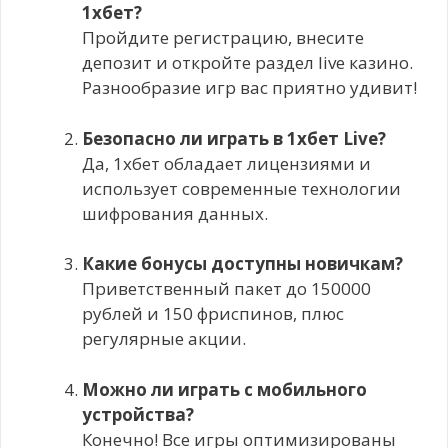
1хбет?
Пройдите регистрацию, внесите
депозит и откройте раздел live казино.
Разнообразие игр вас приятно удивит!
Безопасно ли играть в 1хбет Live?
Да, 1хбет обладает лицензиями и
использует современные технологии
шифрования данных.
Какие бонусы доступны новичкам?
Приветственный пакет до 150000
рублей и 150 фриспинов, плюс
регулярные акции.
Можно ли играть с мобильного
устройства?
Конечно! Все игры оптимизированы