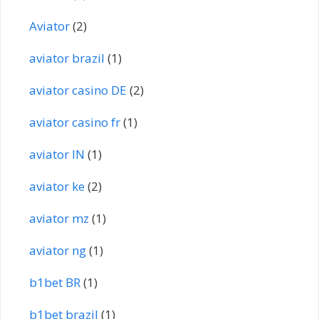
Aviator
(2)
aviator brazil
(1)
aviator casino DE
(2)
aviator casino fr
(1)
aviator IN
(1)
aviator ke
(2)
aviator mz
(1)
aviator ng
(1)
b1bet BR
(1)
b1bet brazil
(1)