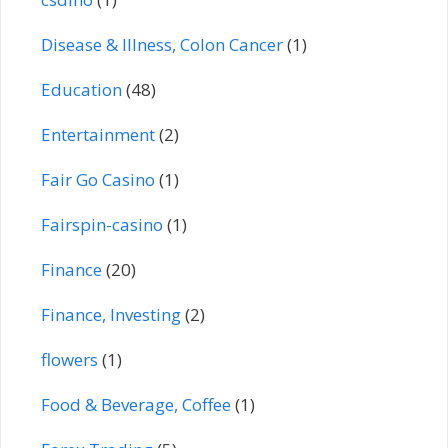
Disease & Illness, Colon Cancer
(1)
Education
(48)
Entertainment
(2)
Fair Go Casino
(1)
Fairspin-casino
(1)
Finance
(20)
Finance, Investing
(2)
flowers
(1)
Food & Beverage, Coffee
(1)