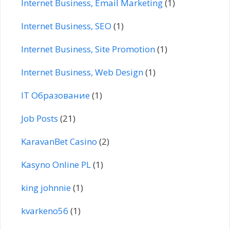
Internet Business, Email Marketing
(1)
Internet Business, SEO
(1)
Internet Business, Site Promotion
(1)
Internet Business, Web Design
(1)
IT Образование
(1)
Job Posts
(21)
KaravanBet Casino
(2)
Kasyno Online PL
(1)
king johnnie
(1)
kvarkeno56
(1)