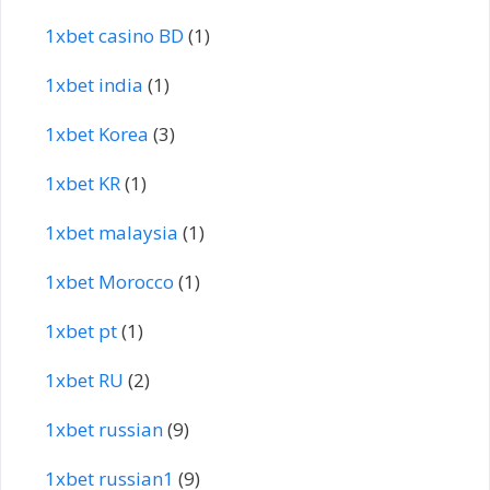
1xbet casino BD
(1)
1xbet india
(1)
1xbet Korea
(3)
1xbet KR
(1)
1xbet malaysia
(1)
1xbet Morocco
(1)
1xbet pt
(1)
1xbet RU
(2)
1xbet russian
(9)
1xbet russian1
(9)