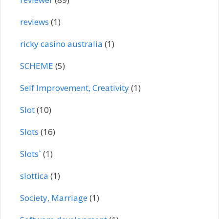
reviews
(1)
ricky casino australia
(1)
SCHEME
(5)
Self Improvement, Creativity
(1)
Slot
(10)
Slots
(16)
Slots`
(1)
slottica
(1)
Society, Marriage
(1)