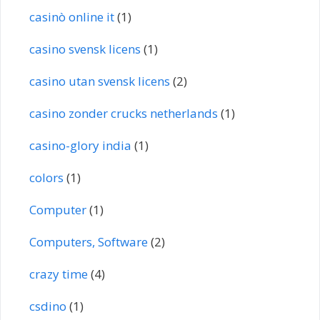
casinò online it
(1)
casino svensk licens
(1)
casino utan svensk licens
(2)
casino zonder crucks netherlands
(1)
casino-glory india
(1)
colors
(1)
Computer
(1)
Computers, Software
(2)
crazy time
(4)
csdino
(1)