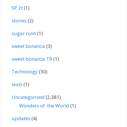
SP 2t
(1)
stories
(2)
sugar rush
(1)
sweet bonanza
(3)
sweet bonanza TR
(1)
Technology
(30)
texts
(1)
Uncategorized
(2,381)
Wonders of the World
(1)
updates
(4)