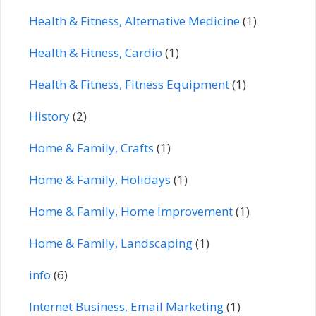
Health & Fitness, Alternative Medicine
(1)
Health & Fitness, Cardio
(1)
Health & Fitness, Fitness Equipment
(1)
History
(2)
Home & Family, Crafts
(1)
Home & Family, Holidays
(1)
Home & Family, Home Improvement
(1)
Home & Family, Landscaping
(1)
info
(6)
Internet Business, Email Marketing
(1)