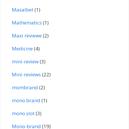
Masalbet
(1)
Mathematics
(1)
Maxi reviewe
(2)
Medicine
(4)
mini-review
(3)
Mini-reviews
(22)
mombrand
(2)
mono brand
(1)
mono slot
(3)
Mono-brand
(19)