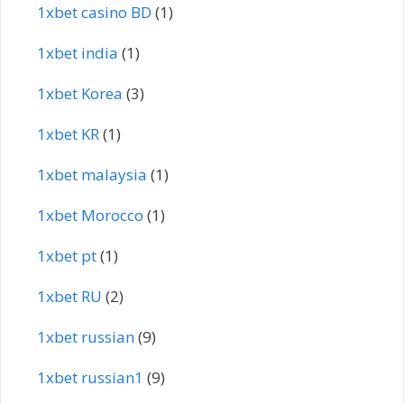
1xbet casino BD
(1)
1xbet india
(1)
1xbet Korea
(3)
1xbet KR
(1)
1xbet malaysia
(1)
1xbet Morocco
(1)
1xbet pt
(1)
1xbet RU
(2)
1xbet russian
(9)
1xbet russian1
(9)