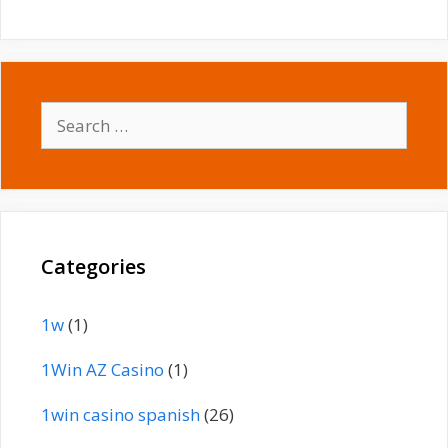
Search
for:
Categories
1w
(1)
1Win AZ Casino
(1)
1win casino spanish
(26)