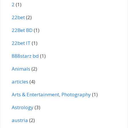
2
(1)
22bet
(2)
22Bet BD
(1)
22bet IT
(1)
888starz bd
(1)
Animals
(2)
articles
(4)
Arts & Entertainment, Photography
(1)
Astrology
(3)
austria
(2)