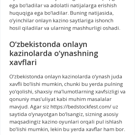
ega bo‘ladilar va adolatli natijalarga erishish
huquqiga ega bo‘ladilar. Buning natijasida,
o‘yinchilar onlayn kazino saytlariga ishonch
hosil qiladilar va ularning mashhurligi oshadi.
O‘zbekistonda onlayn
kazinolarda o‘ynashning
xavflari
O‘zbekistonda onlayn kazinolarda o‘ynash juda
xavfli bo‘lishi mumkin, chunki bu yerda pulning
yo‘qolishi, shaxsiy ma’lumotlarning xavfsizligi va
qonuniy mas’uliyat kabi muhim masalalar
mavjud. Agar siz https://bedstockfest.com/ uz
saytida o‘ynayotgan bo‘lsangiz, sizning asosiy
maqsadingiz kazino oyunlari orqali pul ishlash
bo‘lishi mumkin, lekin bu yerda xavflar ham bor.