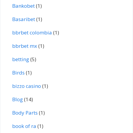
Bankobet
(1)
Basaribet
(1)
bbrbet colombia
(1)
bbrbet mx
(1)
betting
(5)
Birds
(1)
bizzo casino
(1)
Blog
(14)
Body Parts
(1)
book of ra
(1)