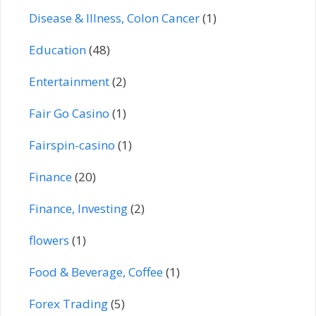
Disease & Illness, Colon Cancer
(1)
Education
(48)
Entertainment
(2)
Fair Go Casino
(1)
Fairspin-casino
(1)
Finance
(20)
Finance, Investing
(2)
flowers
(1)
Food & Beverage, Coffee
(1)
Forex Trading
(5)