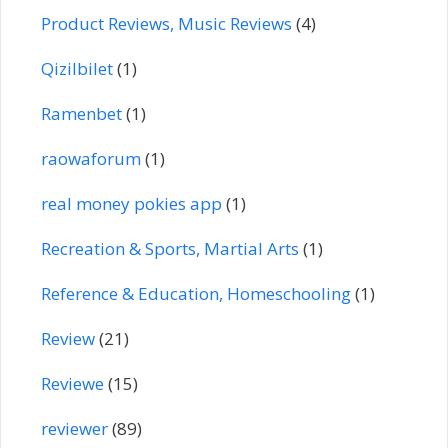
Product Reviews, Music Reviews
(4)
Qizilbilet
(1)
Ramenbet
(1)
raowaforum
(1)
real money pokies app
(1)
Recreation & Sports, Martial Arts
(1)
Reference & Education, Homeschooling
(1)
Review
(21)
Reviewe
(15)
reviewer
(89)