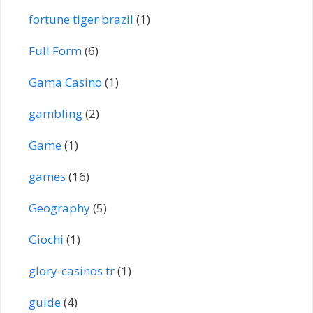
fortune tiger brazil
(1)
Full Form
(6)
Gama Casino
(1)
gambling
(2)
Game
(1)
games
(16)
Geography
(5)
Giochi
(1)
glory-casinos tr
(1)
guide
(4)