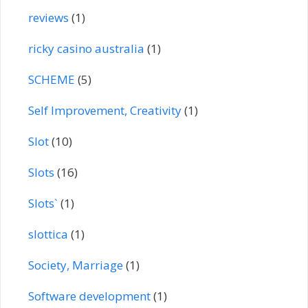
reviews
(1)
ricky casino australia
(1)
SCHEME
(5)
Self Improvement, Creativity
(1)
Slot
(10)
Slots
(16)
Slots`
(1)
slottica
(1)
Society, Marriage
(1)
Software development
(1)