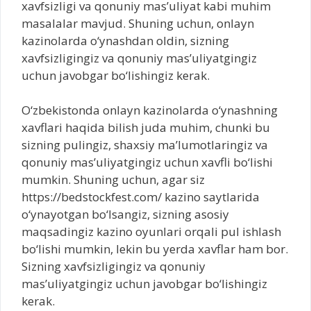
xavfsizligi va qonuniy mas’uliyat kabi muhim
masalalar mavjud. Shuning uchun, onlayn
kazinolarda o‘ynashdan oldin, sizning
xavfsizligingiz va qonuniy mas’uliyatgingiz
uchun javobgar bo‘lishingiz kerak.
O‘zbekistonda onlayn kazinolarda o‘ynashning
xavflari haqida bilish juda muhim, chunki bu
sizning pulingiz, shaxsiy ma’lumotlaringiz va
qonuniy mas’uliyatgingiz uchun xavfli bo‘lishi
mumkin. Shuning uchun, agar siz
https://bedstockfest.com/ kazino saytlarida
o‘ynayotgan bo‘lsangiz, sizning asosiy
maqsadingiz kazino oyunlari orqali pul ishlash
bo‘lishi mumkin, lekin bu yerda xavflar ham bor.
Sizning xavfsizligingiz va qonuniy
mas’uliyatgingiz uchun javobgar bo‘lishingiz
kerak.