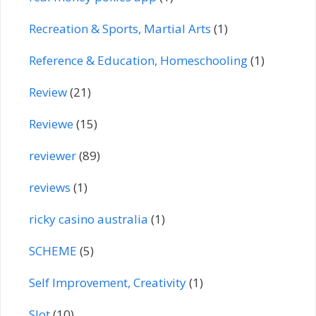
Recreation & Sports, Martial Arts
(1)
Reference & Education, Homeschooling
(1)
Review
(21)
Reviewe
(15)
reviewer
(89)
reviews
(1)
ricky casino australia
(1)
SCHEME
(5)
Self Improvement, Creativity
(1)
Slot
(10)