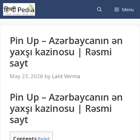
Skip
Menu
to
content
Pin Up – Azərbaycanın ən
yaxşı kazinosu | Rəsmi
sayt
May 23, 2026
by
Lalit Verma
Pin Up – Azərbaycanın ən
yaxşı kazinosu | Rəsmi
sayt
Contents
[
hide
]