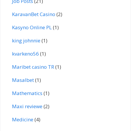
Job Posts
(21)
KaravanBet Casino
(2)
Kasyno Online PL
(1)
king johnnie
(1)
kvarkeno56
(1)
Maribet casino TR
(1)
Masalbet
(1)
Mathematics
(1)
Maxi reviewe
(2)
Medicine
(4)