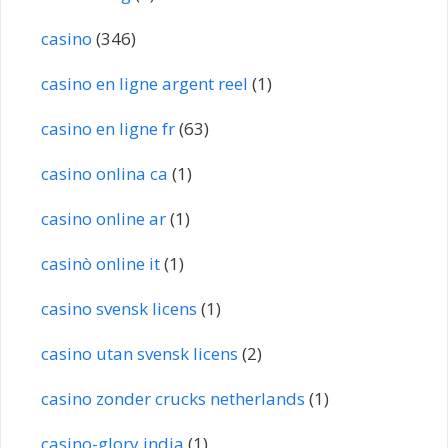
casino
(346)
casino en ligne argent reel
(1)
casino en ligne fr
(63)
casino onlina ca
(1)
casino online ar
(1)
casinò online it
(1)
casino svensk licens
(1)
casino utan svensk licens
(2)
casino zonder crucks netherlands
(1)
casino-glory india
(1)