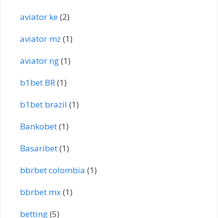
aviator ke
(2)
aviator mz
(1)
aviator ng
(1)
b1bet BR
(1)
b1bet brazil
(1)
Bankobet
(1)
Basaribet
(1)
bbrbet colombia
(1)
bbrbet mx
(1)
betting
(5)