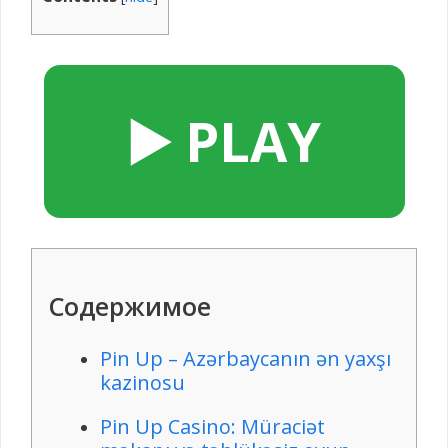
▶️ PLAY
Содержимое
Pin Up – Azərbaycanın ən yaxşı
kazinosu
Pin Up Casino: Müraciət