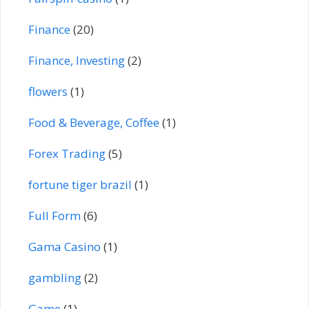
Finance
(20)
Finance, Investing
(2)
flowers
(1)
Food & Beverage, Coffee
(1)
Forex Trading
(5)
fortune tiger brazil
(1)
Full Form
(6)
Gama Casino
(1)
gambling
(2)
Game
(1)