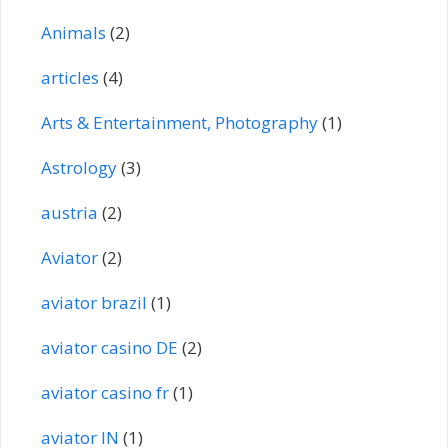
Animals
(2)
articles
(4)
Arts & Entertainment, Photography
(1)
Astrology
(3)
austria
(2)
Aviator
(2)
aviator brazil
(1)
aviator casino DE
(2)
aviator casino fr
(1)
aviator IN
(1)