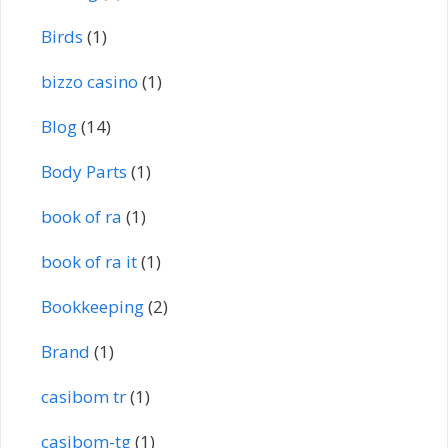
Birds
(1)
bizzo casino
(1)
Blog
(14)
Body Parts
(1)
book of ra
(1)
book of ra it
(1)
Bookkeeping
(2)
Brand
(1)
casibom tr
(1)
casibom-tg
(1)