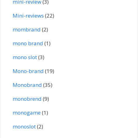
mini-review
(3)
Mini-reviews
(22)
mombrand
(2)
mono brand
(1)
mono slot
(3)
Mono-brand
(19)
Monobrand
(35)
monobrend
(9)
monogame
(1)
monoslot
(2)