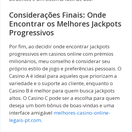
Considerações Finais: Onde
Encontrar os Melhores Jackpots
Progressivos
Por fim, ao decidir onde encontrar jackpots
progressivos em casinos online com prémios
milionários, meu conselho é considerar seu
próprio estilo de jogo e preferências pessoais. O
Casino A é ideal para aqueles que priorizam a
variedade e o suporte ao cliente, enquanto o
Casino B é melhor para quem busca jackpots
altos. O Casino C pode ser a escolha para quem
deseja um bom bônus de boas-vindas e uma
interface amigável
melhores-casino-online-
legais-pt.com
.