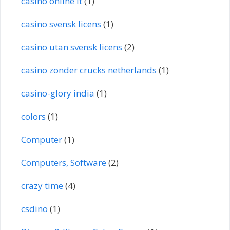
casinò online it
(1)
casino svensk licens
(1)
casino utan svensk licens
(2)
casino zonder crucks netherlands
(1)
casino-glory india
(1)
colors
(1)
Computer
(1)
Computers, Software
(2)
crazy time
(4)
csdino
(1)