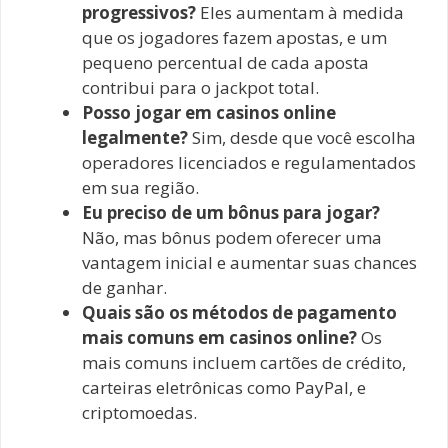
progressivos?
Eles aumentam à medida
que os jogadores fazem apostas, e um
pequeno percentual de cada aposta
contribui para o jackpot total.
Posso jogar em casinos online
legalmente?
Sim, desde que você escolha
operadores licenciados e regulamentados
em sua região.
Eu preciso de um bônus para jogar?
Não, mas bônus podem oferecer uma
vantagem inicial e aumentar suas chances
de ganhar.
Quais são os métodos de pagamento
mais comuns em casinos online?
Os
mais comuns incluem cartões de crédito,
carteiras eletrônicas como PayPal, e
criptomoedas.