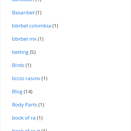
Basaribet
(1)
bbrbet colombia
(1)
bbrbet mx
(1)
betting
(5)
Birds
(1)
bizzo casino
(1)
Blog
(14)
Body Parts
(1)
book of ra
(1)
book of ra it
(1)