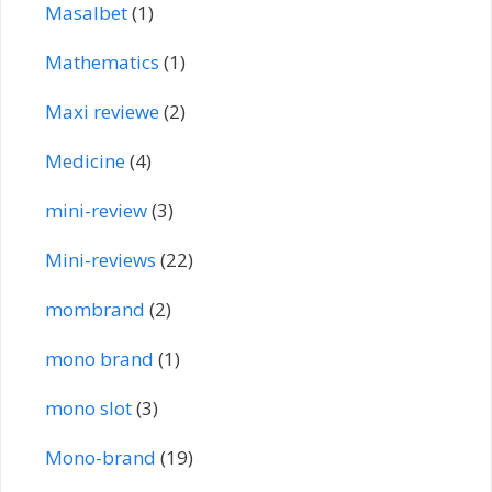
Masalbet
(1)
Mathematics
(1)
Maxi reviewe
(2)
Medicine
(4)
mini-review
(3)
Mini-reviews
(22)
mombrand
(2)
mono brand
(1)
mono slot
(3)
Mono-brand
(19)