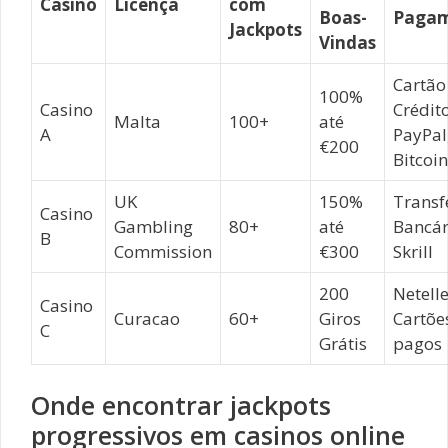
Casino
Licença
com
Boas-
Paga
Jackpots
Vindas
Cartão
100%
Casino
Crédito
Malta
100+
até
A
PayPal
€200
Bitcoin
UK
150%
Transf
Casino
Gambling
80+
até
Bancár
B
Commission
€300
Skrill
200
Netelle
Casino
Curacao
60+
Giros
Cartõe
C
Grátis
pagos
Onde encontrar jackpots
progressivos em casinos online