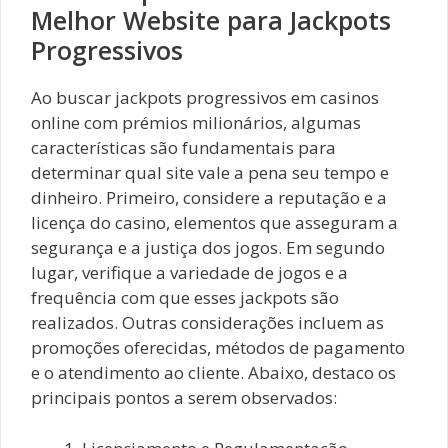
Melhor Website para Jackpots
Progressivos
Ao buscar jackpots progressivos em casinos
online com prémios milionários, algumas
características são fundamentais para
determinar qual site vale a pena seu tempo e
dinheiro. Primeiro, considere a reputação e a
licença do casino, elementos que asseguram a
segurança e a justiça dos jogos. Em segundo
lugar, verifique a variedade de jogos e a
frequência com que esses jackpots são
realizados. Outras considerações incluem as
promoções oferecidas, métodos de pagamento
e o atendimento ao cliente. Abaixo, destaco os
principais pontos a serem observados: