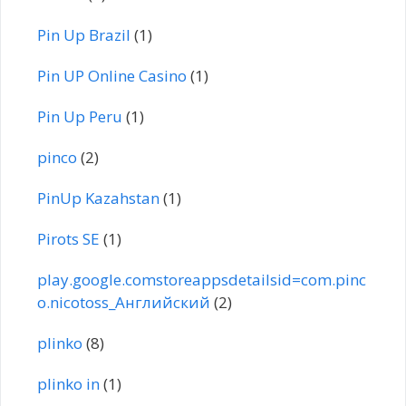
Pin Up Brazil
(1)
Pin UP Online Casino
(1)
Pin Up Peru
(1)
pinco
(2)
PinUp Kazahstan
(1)
Pirots SE
(1)
play.google.comstoreappsdetailsid=com.pinc
o.nicotoss_Английский
(2)
plinko
(8)
plinko in
(1)