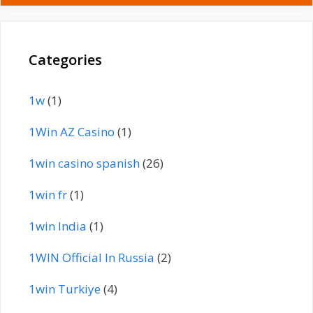
Categories
1w
(1)
1Win AZ Casino
(1)
1win casino spanish
(26)
1win fr
(1)
1win India
(1)
1WIN Official In Russia
(2)
1win Turkiye
(4)