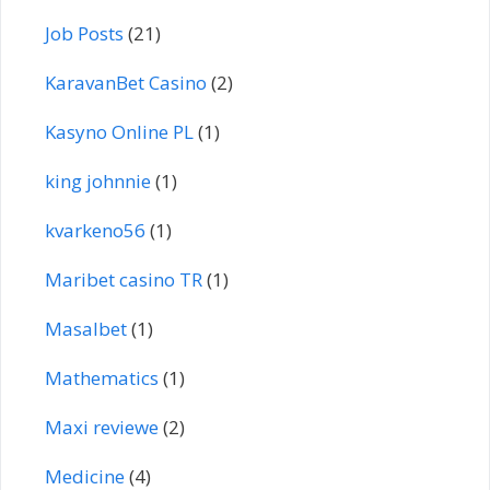
Job Posts
(21)
KaravanBet Casino
(2)
Kasyno Online PL
(1)
king johnnie
(1)
kvarkeno56
(1)
Maribet casino TR
(1)
Masalbet
(1)
Mathematics
(1)
Maxi reviewe
(2)
Medicine
(4)