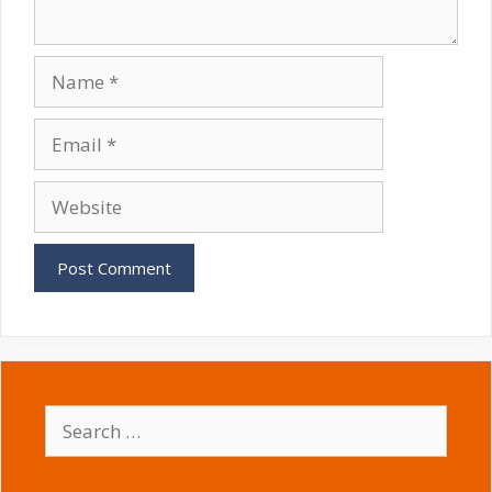
Name
Email
Website
Search
for: