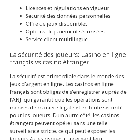
Licences et régulations en vigueur
Securité des données personnelles
Offre de jeux disponibles
Options de paiement sécurisées
Service client multilingue
La sécurité des joueurs: Casino en ligne
français vs casino étranger
La sécurité est primordiale dans le monde des
jeux d’argent en ligne. Les casinos en ligne
français sont obligés de s’enregistrer auprès de
l’ANJ, qui garantit que les opérations sont
menées de manière légale et en toute sécurité
pour les joueurs. D’un autre côté, les casinos
étrangers peuvent opérer sans une telle
surveillance stricte, ce qui peut exposer les
joueurs à des risques concernant leur