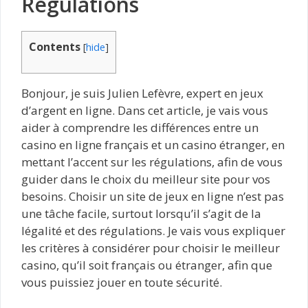
Régulations
Contents
[
hide
]
Bonjour, je suis Julien Lefèvre, expert en jeux
d’argent en ligne. Dans cet article, je vais vous
aider à comprendre les différences entre un
casino en ligne français et un casino étranger, en
mettant l’accent sur les régulations, afin de vous
guider dans le choix du meilleur site pour vos
besoins. Choisir un site de jeux en ligne n’est pas
une tâche facile, surtout lorsqu’il s’agit de la
légalité et des régulations. Je vais vous expliquer
les critères à considérer pour choisir le meilleur
casino, qu’il soit français ou étranger, afin que
vous puissiez jouer en toute sécurité.