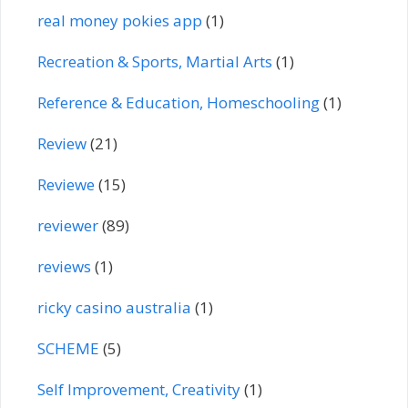
real money pokies app
(1)
Recreation & Sports, Martial Arts
(1)
Reference & Education, Homeschooling
(1)
Review
(21)
Reviewe
(15)
reviewer
(89)
reviews
(1)
ricky casino australia
(1)
SCHEME
(5)
Self Improvement, Creativity
(1)