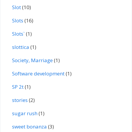
Slot
(10)
Slots
(16)
Slots`
(1)
slottica
(1)
Society, Marriage
(1)
Software development
(1)
SP 2t
(1)
stories
(2)
sugar rush
(1)
sweet bonanza
(3)