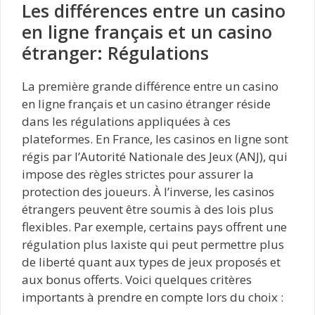
Les différences entre un casino
en ligne français et un casino
étranger: Régulations
La première grande différence entre un casino
en ligne français et un casino étranger réside
dans les régulations appliquées à ces
plateformes. En France, les casinos en ligne sont
régis par l’Autorité Nationale des Jeux (ANJ), qui
impose des règles strictes pour assurer la
protection des joueurs. À l’inverse, les casinos
étrangers peuvent être soumis à des lois plus
flexibles. Par exemple, certains pays offrent une
régulation plus laxiste qui peut permettre plus
de liberté quant aux types de jeux proposés et
aux bonus offerts. Voici quelques critères
importants à prendre en compte lors du choix :