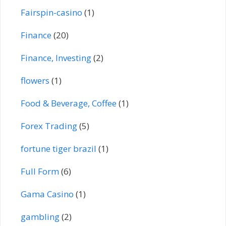
Fairspin-casino
(1)
Finance
(20)
Finance, Investing
(2)
flowers
(1)
Food & Beverage, Coffee
(1)
Forex Trading
(5)
fortune tiger brazil
(1)
Full Form
(6)
Gama Casino
(1)
gambling
(2)