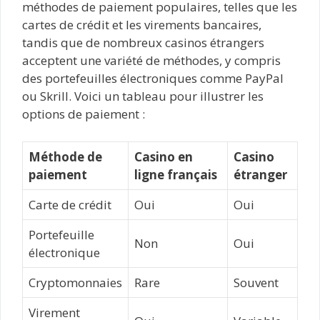
méthodes de paiement populaires, telles que les
cartes de crédit et les virements bancaires,
tandis que de nombreux casinos étrangers
acceptent une variété de méthodes, y compris
des portefeuilles électroniques comme PayPal
ou Skrill. Voici un tableau pour illustrer les
options de paiement :
Méthode de
Casino en
Casino
paiement
ligne français
étranger
Carte de crédit
Oui
Oui
Portefeuille
Non
Oui
électronique
Cryptomonnaies
Rare
Souvent
Virement