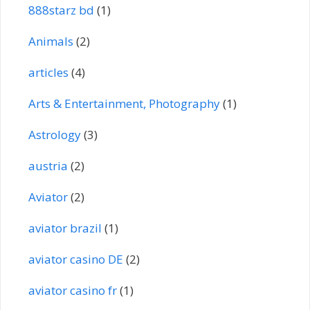
888starz bd
(1)
Animals
(2)
articles
(4)
Arts & Entertainment, Photography
(1)
Astrology
(3)
austria
(2)
Aviator
(2)
aviator brazil
(1)
aviator casino DE
(2)
aviator casino fr
(1)