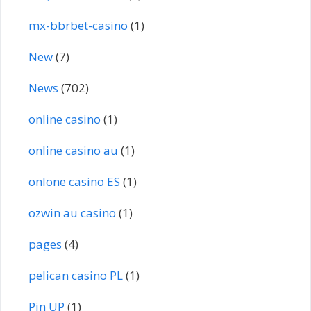
mx-bbrbet-casino
(1)
New
(7)
News
(702)
online casino
(1)
online casino au
(1)
onlone casino ES
(1)
ozwin au casino
(1)
pages
(4)
pelican casino PL
(1)
Pin UP
(1)