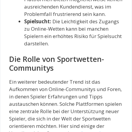
ausreichenden Kundendienst, was im
Problemfall frustrierend sein kann.
Spielsucht:
Die Leichtigkeit des Zugangs
zu Online-Wetten kann bei manchen
Spielern ein erhöhtes Risiko für Spielsucht
darstellen.
Die Rolle von Sportwetten-
Communitys
Ein weiterer bedeutender Trend ist das
Aufkommen von Online-Communitys und Foren,
in denen Spieler Erfahrungen und Tipps
austauschen können. Solche Plattformen spielen
eine zentrale Rolle bei der Unterstützung neuer
Spieler, die sich in der Welt der Sportwetten
orientieren möchten. Hier sind einige der