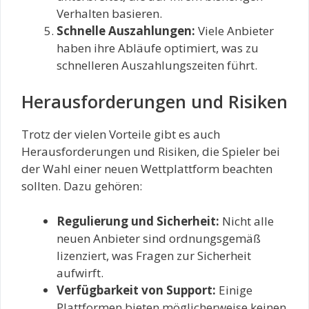
Verhalten basieren.
Schnelle Auszahlungen:
Viele Anbieter
haben ihre Abläufe optimiert, was zu
schnelleren Auszahlungszeiten führt.
Herausforderungen und Risiken
Trotz der vielen Vorteile gibt es auch
Herausforderungen und Risiken, die Spieler bei
der Wahl einer neuen Wettplattform beachten
sollten. Dazu gehören:
Regulierung und Sicherheit:
Nicht alle
neuen Anbieter sind ordnungsgemäß
lizenziert, was Fragen zur Sicherheit
aufwirft.
Verfügbarkeit von Support:
Einige
Plattformen bieten möglicherweise keinen