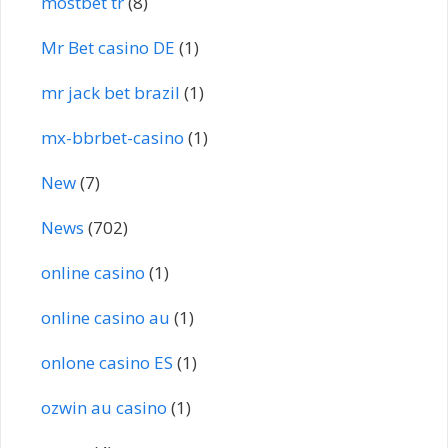
mostbet tr
(8)
Mr Bet casino DE
(1)
mr jack bet brazil
(1)
mx-bbrbet-casino
(1)
New
(7)
News
(702)
online casino
(1)
online casino au
(1)
onlone casino ES
(1)
ozwin au casino
(1)