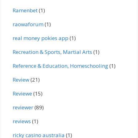
Ramenbet
(1)
raowaforum
(1)
real money pokies app
(1)
Recreation & Sports, Martial Arts
(1)
Reference & Education, Homeschooling
(1)
Review
(21)
Reviewe
(15)
reviewer
(89)
reviews
(1)
ricky casino australia
(1)