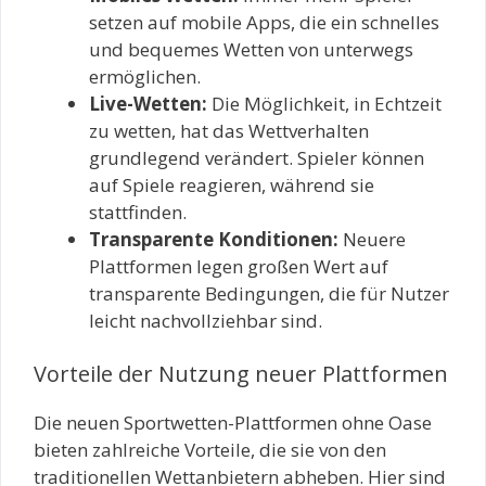
setzen auf mobile Apps, die ein schnelles
und bequemes Wetten von unterwegs
ermöglichen.
Live-Wetten:
Die Möglichkeit, in Echtzeit
zu wetten, hat das Wettverhalten
grundlegend verändert. Spieler können
auf Spiele reagieren, während sie
stattfinden.
Transparente Konditionen:
Neuere
Plattformen legen großen Wert auf
transparente Bedingungen, die für Nutzer
leicht nachvollziehbar sind.
Vorteile der Nutzung neuer Plattformen
Die neuen Sportwetten-Plattformen ohne Oase
bieten zahlreiche Vorteile, die sie von den
traditionellen Wettanbietern abheben. Hier sind