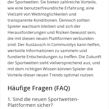
der Sportwetten. Sie bieten zahlreiche Vorteile,
wie eine benutzerfreundliche Erfahrung, eine
Vielzahl von Wettmöglichkeiten und
transparente Konditionen. Dennoch sollten
Spieler wachsam bleiben und sich der
Herausforderungen und Risiken bewusst sein,
die mit diesen neuen Plattformen verbunden
sind. Der Austausch in Communitys kann helfen,
wertvolle Informationen zu sammeln und
fundierte Entscheidungen zu treffen. Die Zukunft
der Sportwetten sieht vielversprechend aus, und
mit dem richtigen Wissen können Spieler die
Vorteile dieser neuen Trends optimal nutzen.
Häufige Fragen (FAQ)
1. Sind die neuen Sportwetten-
Plattformen sicher?