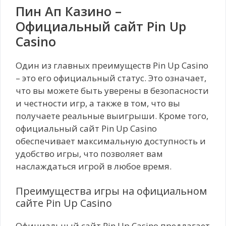
Пин Ап Казино –
Официальный сайт Pin Up
Casino
Один из главных преимуществ Pin Up Casino
– это его официальный статус. Это означает,
что вы можете быть уверены в безопасности
и честности игр, а также в том, что вы
получаете реальные выигрыши. Кроме того,
официальный сайт Pin Up Casino
обеспечивает максимальную доступность и
удобство игры, что позволяет вам
наслаждаться игрой в любое время.
Преимущества игры на официальном
сайте Pin Up Casino
Официальный сайт Pin Up Casino предлагает