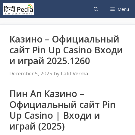
Skip
Menu
to
content
Казино – Официальный
сайт Pin Up Casino Входи
и играй 2025.1260
December 5, 2025
by
Lalit Verma
Пин Ап Казино –
Официальный сайт Pin
Up Casino | Входи и
играй (2025)