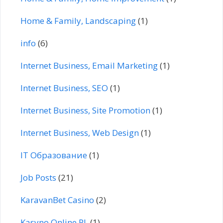
Home & Family, Landscaping
(1)
info
(6)
Internet Business, Email Marketing
(1)
Internet Business, SEO
(1)
Internet Business, Site Promotion
(1)
Internet Business, Web Design
(1)
IT Образование
(1)
Job Posts
(21)
KaravanBet Casino
(2)
Kasyno Online PL
(1)