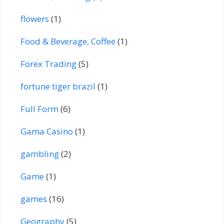
flowers
(1)
Food & Beverage, Coffee
(1)
Forex Trading
(5)
fortune tiger brazil
(1)
Full Form
(6)
Gama Casino
(1)
gambling
(2)
Game
(1)
games
(16)
Geography
(5)