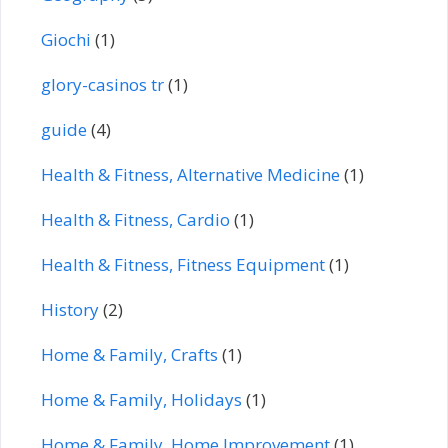
Giochi
(1)
glory-casinos tr
(1)
guide
(4)
Health & Fitness, Alternative Medicine
(1)
Health & Fitness, Cardio
(1)
Health & Fitness, Fitness Equipment
(1)
History
(2)
Home & Family, Crafts
(1)
Home & Family, Holidays
(1)
Home & Family, Home Improvement
(1)