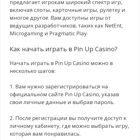
предлагает игрокам широкий спектр игр,
включая слоты, карточные игры, рулетку и
многое другое. Вам доступны игры от
ведущих разработчиков, таких как NetEnt,
Microgaming и Pragmatic Play.
Как начать играть в Pin Up Casino?
Начать играть в Pin Up Casino можно в
несколько шагов:
1. Вам нужно зарегистрироваться на
официальном сайте Pin Up Casino, указав
свои личные данные и выбрав пароль.
2. После регистрации вы получите доступ к
личному кабинету, где можно выбрать игру,
которая вам понравилась.