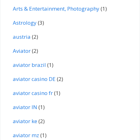
Arts & Entertainment, Photography
(1)
Astrology
(3)
austria
(2)
Aviator
(2)
aviator brazil
(1)
aviator casino DE
(2)
aviator casino fr
(1)
aviator IN
(1)
aviator ke
(2)
aviator mz
(1)