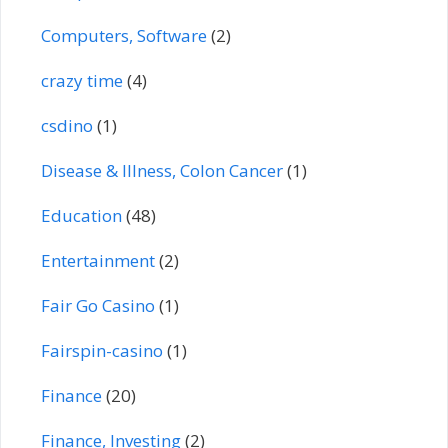
Computers, Software
(2)
crazy time
(4)
csdino
(1)
Disease & Illness, Colon Cancer
(1)
Education
(48)
Entertainment
(2)
Fair Go Casino
(1)
Fairspin-casino
(1)
Finance
(20)
Finance, Investing
(2)