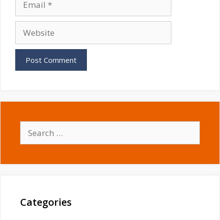
Website
Search
for:
Categories