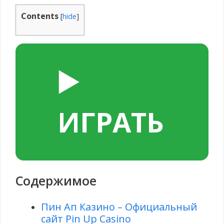
Contents
[
hide
]
▶️
ИГРАТЬ
Содержимое
Пин Ап Казино – Официальный
сайт Pin Up Casino