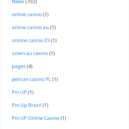
News
(702)
online casino
(1)
online casino au
(1)
onlone casino ES
(1)
ozwin au casino
(1)
pages
(4)
pelican casino PL
(1)
Pin UP
(1)
Pin Up Brazil
(1)
Pin UP Online Casino
(1)