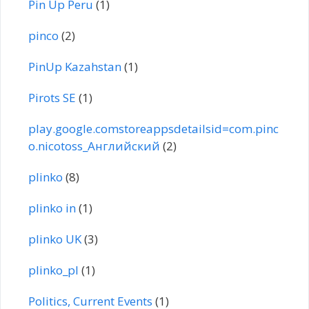
Pin Up Peru
(1)
pinco
(2)
PinUp Kazahstan
(1)
Pirots SE
(1)
play.google.comstoreappsdetailsid=com.pinc
o.nicotoss_Английский
(2)
plinko
(8)
plinko in
(1)
plinko UK
(3)
plinko_pl
(1)
Politics, Current Events
(1)