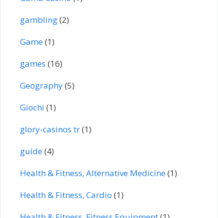
gambling
(2)
Game
(1)
games
(16)
Geography
(5)
Giochi
(1)
glory-casinos tr
(1)
guide
(4)
Health & Fitness, Alternative Medicine
(1)
Health & Fitness, Cardio
(1)
Health & Fitness, Fitness Equipment
(1)