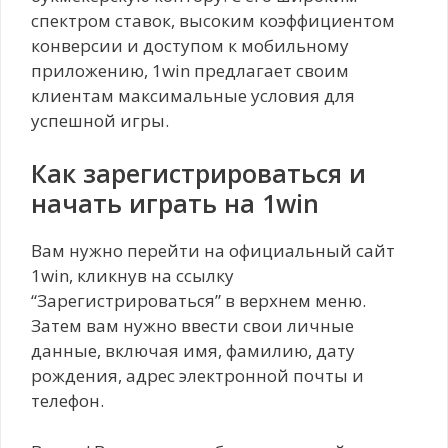
спектром ставок, высоким коэффициентом
конверсии и доступом к мобильному
приложению, 1win предлагает своим
клиентам максимальные условия для
успешной игры.
Как зарегистрироваться и
начать играть на 1win
Вам нужно перейти на официальный сайт
1win, кликнув на ссылку
“Зарегистрироваться” в верхнем меню.
Затем вам нужно ввести свои личные
данные, включая имя, фамилию, дату
рождения, адрес электронной почты и
телефон.