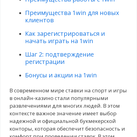
Преимущества 1win для новых
клиентов
Как зарегистрироваться и
начать играть на 1win
Шаг 2: подтверждение
регистрации
Бонусы и акции на 1win
В современном мире ставки на спорт и игры
в онлайн-казино стали популярными
развлечениями для многих людей. В этом
контексте важное значение имеет выбор
надежной и официальной букмекерской
конторы, которая обеспечит безопасность и
комфорт при проведении ставок. В этом