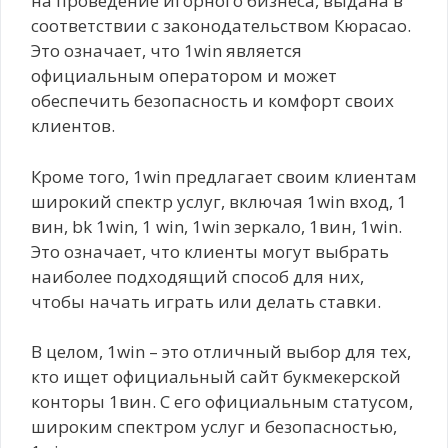
на проведение игорного бизнеса, выдана в
соответствии с законодательством Кюрасао.
Это означает, что 1win является
официальным оператором и может
обеспечить безопасность и комфорт своих
клиентов.
Кроме того, 1win предлагает своим клиентам
широкий спектр услуг, включая 1win вход, 1
вин, bk 1win, 1 win, 1win зеркало, 1вин, 1win.
Это означает, что клиенты могут выбрать
наиболее подходящий способ для них,
чтобы начать играть или делать ставки.
В целом, 1win – это отличный выбор для тех,
кто ищет официальный сайт букмекерской
конторы 1вин. С его официальным статусом,
широким спектром услуг и безопасностью,