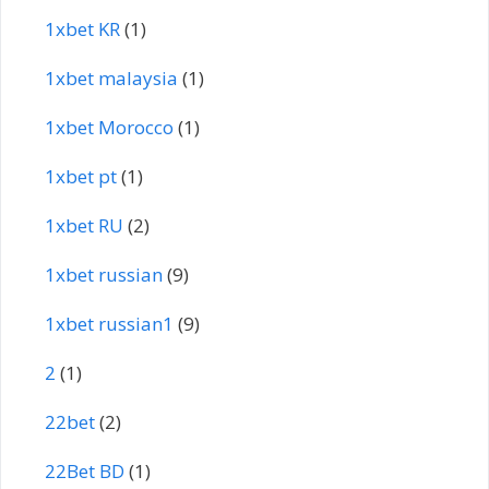
1xbet KR
(1)
1xbet malaysia
(1)
1xbet Morocco
(1)
1xbet pt
(1)
1xbet RU
(2)
1xbet russian
(9)
1xbet russian1
(9)
2
(1)
22bet
(2)
22Bet BD
(1)