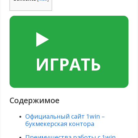
▶️
ИГРАТЬ
Содержимое
Официальный сайт 1win –
букмекерская контора
Преимущества работы с 1win