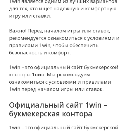
1win является одним из лучших вариантов
для тех, кто ищет надежную и комфортную
игру или ставки.
Важно! Перед началом игры или ставок,
рекомендуется ознакомиться с условиями и
правилами 1win, чтобы обеспечить
безопасность и комфорт.
1win – это официальный сайт букмекерской
конторы 1вин. Мы рекомендуем
ознакомиться с условиями и правилами
1win перед началом игры или ставок.
Официальный сайт 1win –
букмекерская контора
1win – это официальный сайт букмекерской