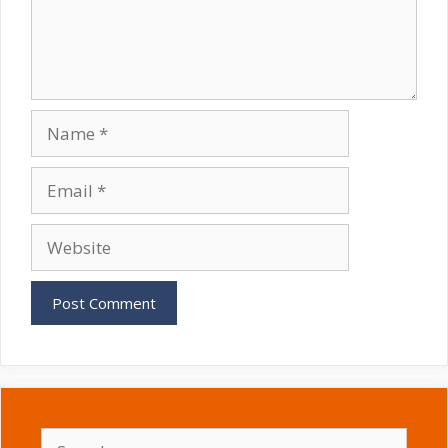
Name
Email
Website
Search