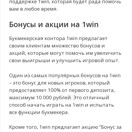
поддержке 1win, которая будет рада помочь
вам в любое время.
Бонусы и акции на 1win
Букмекерская контора 1win предлагает
своим клиентам множество бонусов и
акций, которые могут помочь им увеличить
свои выигрыши и улучшить игровой опыт.
Один из самых популярных бонусов на 1win
– это бонус для новых игроков, который
предоставляет 100% от первого депозита,
максимум 10 000 рублей. Это отличный
способ начать играть на 1win и испытать
все функции букмекера.
Кроме того, 1win предлагает акцию “Бонус за