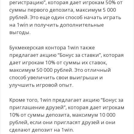
регистрацию”, которая дает игрокам 50% от
суммы первого депозита, максимум 5 000
рублей. Это еще один способ начать играть
на 1win и получить дополнительные
выгоды.
Букмекерская контора 1win также
предлагает акцию “Бонус за ставки”, которая
дает игрокам 10% от суммы их ставок,
максимум 50 000 рублей. Это отличный
способ увеличить свои выигрыши и
улучшить игровой опыт.
Кроме того, 1win предлагает акцию “Бонус за
приглашение друзей”, которая дает игрокам
10% от суммы депозита, максимум 10 000
рублей, если они пригласят друзей и они
сделают депозит на 1win.