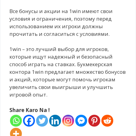
Все бонусы и акции на 1win имеют свои
условия и ограничения, поэтому перед
использованием их игроки должны
прочитать и согласиться с условиями.
1win – это лучший выбор для игроков,
которые ищут надежный и безопасный
способ играть на ставках. Букмекерская
контора 1win предлагает множество бонусов
и акций, которые могут помочь игрокам
увеличить свои выигрыши и улучшить
игровой опыт.
Share Karo Na !