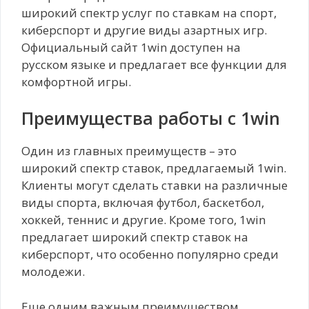
широкий спектр услуг по ставкам на спорт,
киберспорт и другие виды азартных игр.
Официальный сайт 1win доступен на
русском языке и предлагает все функции для
комфортной игры.
Преимущества работы с 1win
Один из главных преимуществ – это
широкий спектр ставок, предлагаемый 1win.
Клиенты могут сделать ставки на различные
виды спорта, включая футбол, баскетбол,
хоккей, теннис и другие. Кроме того, 1win
предлагает широкий спектр ставок на
киберспорт, что особенно популярно среди
молодежи.
Еще одним важным преимуществом