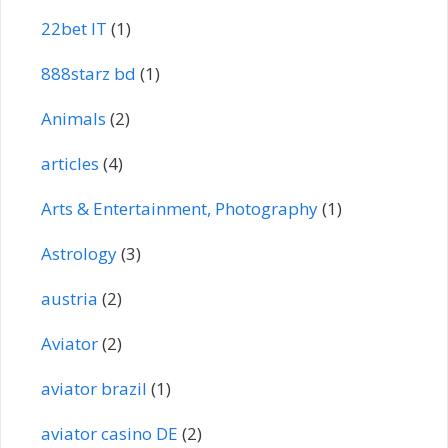
22bet IT
(1)
888starz bd
(1)
Animals
(2)
articles
(4)
Arts & Entertainment, Photography
(1)
Astrology
(3)
austria
(2)
Aviator
(2)
aviator brazil
(1)
aviator casino DE
(2)