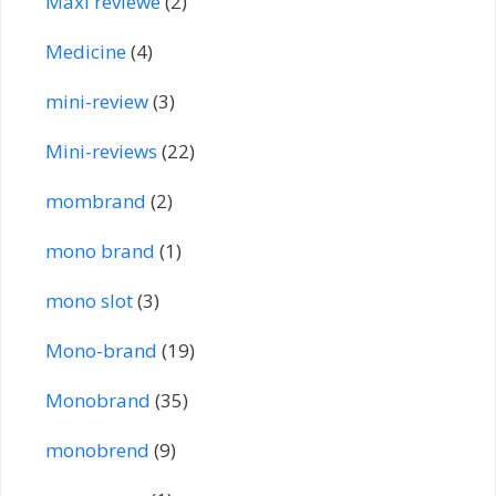
Maxi reviewe
(2)
Medicine
(4)
mini-review
(3)
Mini-reviews
(22)
mombrand
(2)
mono brand
(1)
mono slot
(3)
Mono-brand
(19)
Monobrand
(35)
monobrend
(9)