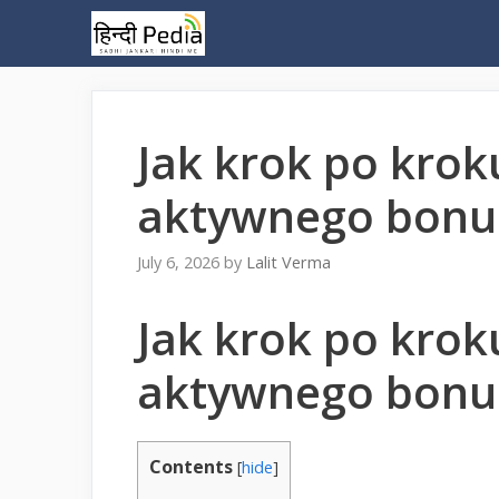
Skip
to
content
Jak krok po krok
aktywnego bonus
July 6, 2026
by
Lalit Verma
Jak krok po krok
aktywnego bonus
Contents
[
hide
]