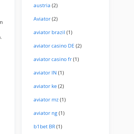
austria
(2)
Aviator
(2)
on
aviator brazil
(1)
.
aviator casino DE
(2)
aviator casino fr
(1)
aviator IN
(1)
aviator ke
(2)
aviator mz
(1)
aviator ng
(1)
b1bet BR
(1)