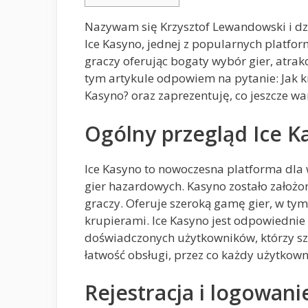
Nazywam się Krzysztof Lewandowski i dz
Ice Kasyno, jednej z popularnych platform
graczy oferując bogaty wybór gier, atra
tym artykule odpowiem na pytanie: Jak 
Kasyno? oraz zaprezentuję, co jeszcze wa
Ogólny przegląd Ice K
Ice Kasyno to nowoczesna platforma dla w
gier hazardowych. Kasyno zostało założo
graczy. Oferuje szeroką gamę gier, w tym
krupierami. Ice Kasyno jest odpowiednie 
doświadczonych użytkowników, którzy szu
łatwość obsługi, przez co każdy użytkown
Rejestracja i logowani