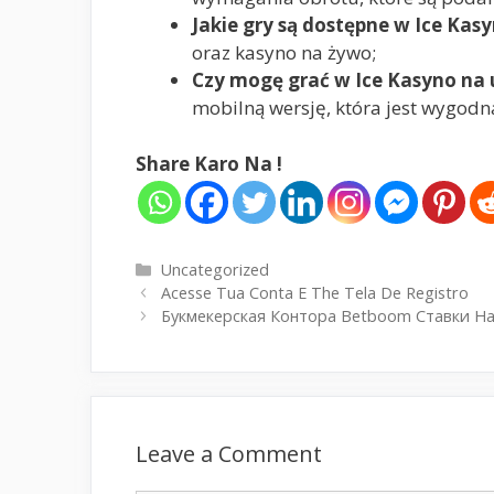
Jakie gry są dostępne w Ice Kas
oraz kasyno na żywo;
Czy mogę grać w Ice Kasyno na
mobilną wersję, która jest wygodna
Share Karo Na !
Categories
Uncategorized
Acesse Tua Conta E The Tela De Registro
Букмекерская Контора Betboom Ставки На
Leave a Comment