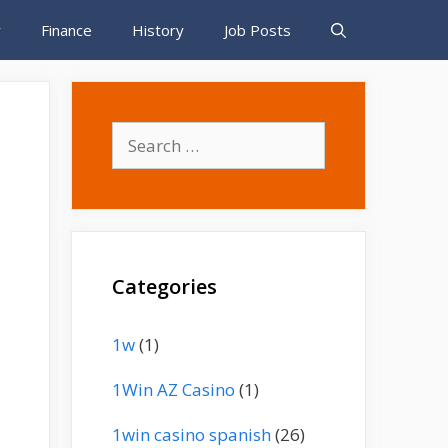
y
Finance
History
Job Posts
Search
for:
Categories
1w
(1)
1Win AZ Casino
(1)
1win casino spanish
(26)