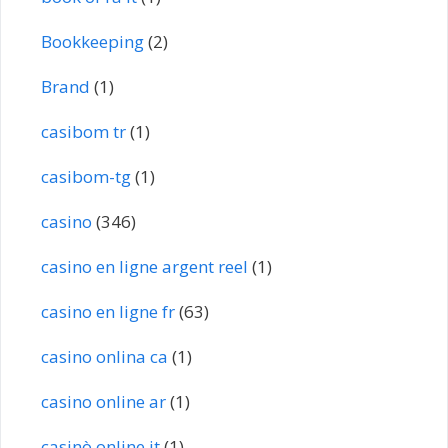
Bookkeeping
(2)
Brand
(1)
casibom tr
(1)
casibom-tg
(1)
casino
(346)
casino en ligne argent reel
(1)
casino en ligne fr
(63)
casino onlina ca
(1)
casino online ar
(1)
casinò online it
(1)