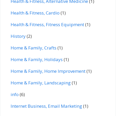
Health & Fitness, Alternative Medicine
(1)
Health & Fitness, Cardio
(1)
Health & Fitness, Fitness Equipment
(1)
History
(2)
Home & Family, Crafts
(1)
Home & Family, Holidays
(1)
Home & Family, Home Improvement
(1)
Home & Family, Landscaping
(1)
info
(6)
Internet Business, Email Marketing
(1)