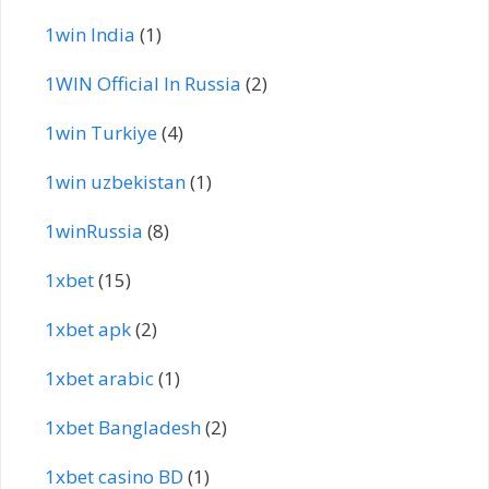
1win India
(1)
1WIN Official In Russia
(2)
1win Turkiye
(4)
1win uzbekistan
(1)
1winRussia
(8)
1xbet
(15)
1xbet apk
(2)
1xbet arabic
(1)
1xbet Bangladesh
(2)
1xbet casino BD
(1)