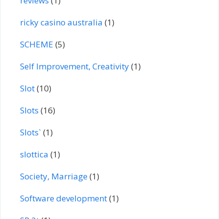
reviews
(1)
ricky casino australia
(1)
SCHEME
(5)
Self Improvement, Creativity
(1)
Slot
(10)
Slots
(16)
Slots`
(1)
slottica
(1)
Society, Marriage
(1)
Software development
(1)