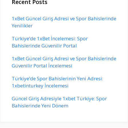
Recent Posts
1xBet Güncel Giriş Adresi ve Spor Bahislerinde
Yenilikler
Türkiye’de 1xBet İncelemesi: Spor
Bahislerinde Güvenilir Portal
1xBet Güncel Giriş Adresi ve Spor Bahislerinde
Güvenilir Portal İncelemesi
Türkiye’de Spor Bahislerinin Yeni Adresi:
1xbetinturkey İncelemesi
Güncel Giriş Adresiyle 1xbet Türkiye: Spor
Bahislerinde Yeni Dönem