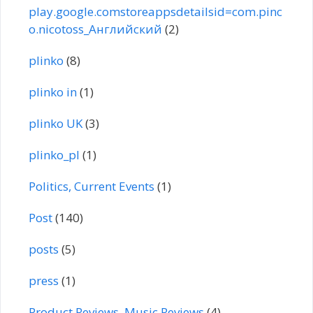
play.google.comstoreappsdetailsid=com.pinc
o.nicotoss_Английский
(2)
plinko
(8)
plinko in
(1)
plinko UK
(3)
plinko_pl
(1)
Politics, Current Events
(1)
Post
(140)
posts
(5)
press
(1)
Product Reviews, Music Reviews
(4)