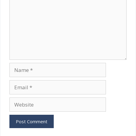
Name
Email
Website