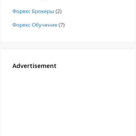
Форекс Брокеры
(2)
Форекс Обучение
(7)
Advertisement