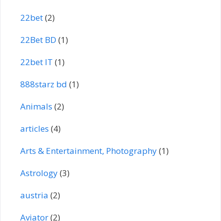
22bet
(2)
22Bet BD
(1)
22bet IT
(1)
888starz bd
(1)
Animals
(2)
articles
(4)
Arts & Entertainment, Photography
(1)
Astrology
(3)
austria
(2)
Aviator
(2)