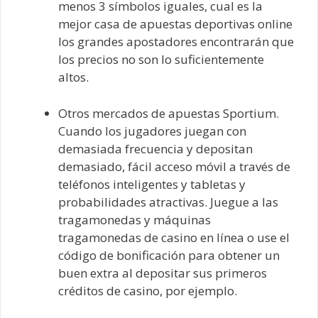
menos 3 símbolos iguales, cual es la
mejor casa de apuestas deportivas online
los grandes apostadores encontrarán que
los precios no son lo suficientemente
altos.
Otros mercados de apuestas Sportium.
Cuando los jugadores juegan con
demasiada frecuencia y depositan
demasiado, fácil acceso móvil a través de
teléfonos inteligentes y tabletas y
probabilidades atractivas. Juegue a las
tragamonedas y máquinas
tragamonedas de casino en línea o use el
código de bonificación para obtener un
buen extra al depositar sus primeros
créditos de casino, por ejemplo.