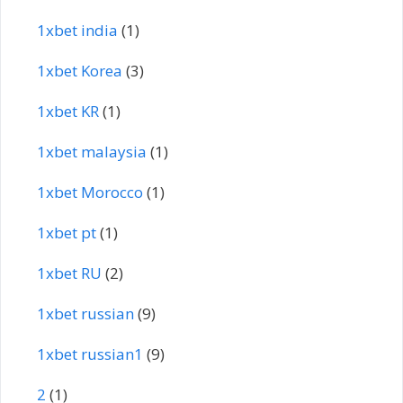
1xbet india
(1)
1xbet Korea
(3)
1xbet KR
(1)
1xbet malaysia
(1)
1xbet Morocco
(1)
1xbet pt
(1)
1xbet RU
(2)
1xbet russian
(9)
1xbet russian1
(9)
2
(1)