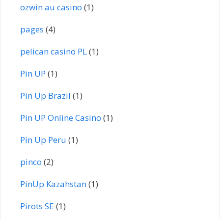
ozwin au casino
(1)
pages
(4)
pelican casino PL
(1)
Pin UP
(1)
Pin Up Brazil
(1)
Pin UP Online Casino
(1)
Pin Up Peru
(1)
pinco
(2)
PinUp Kazahstan
(1)
Pirots SE
(1)