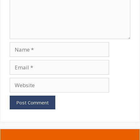
Name
Email
Website