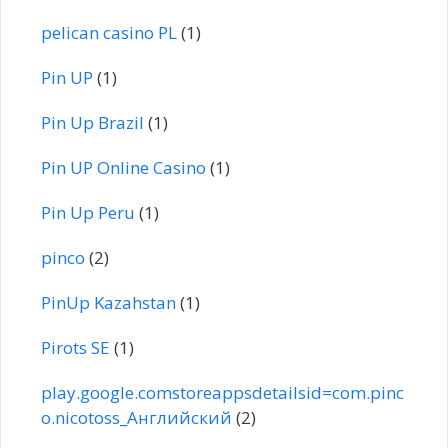
pelican casino PL
(1)
Pin UP
(1)
Pin Up Brazil
(1)
Pin UP Online Casino
(1)
Pin Up Peru
(1)
pinco
(2)
PinUp Kazahstan
(1)
Pirots SE
(1)
play.google.comstoreappsdetailsid=com.pinc
o.nicotoss_Английский
(2)