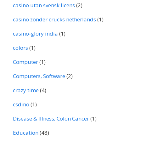
casino utan svensk licens
(2)
casino zonder crucks netherlands
(1)
casino-glory india
(1)
colors
(1)
Computer
(1)
Computers, Software
(2)
crazy time
(4)
csdino
(1)
Disease & Illness, Colon Cancer
(1)
Education
(48)