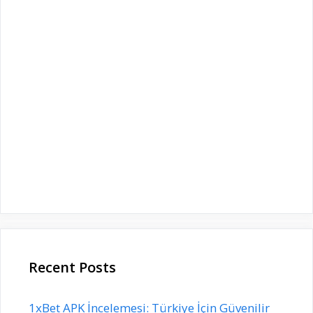
Recent Posts
1xBet APK İncelemesi: Türkiye İçin Güvenilir