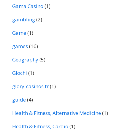
Gama Casino
(1)
gambling
(2)
Game
(1)
games
(16)
Geography
(5)
Giochi
(1)
glory-casinos tr
(1)
guide
(4)
Health & Fitness, Alternative Medicine
(1)
Health & Fitness, Cardio
(1)