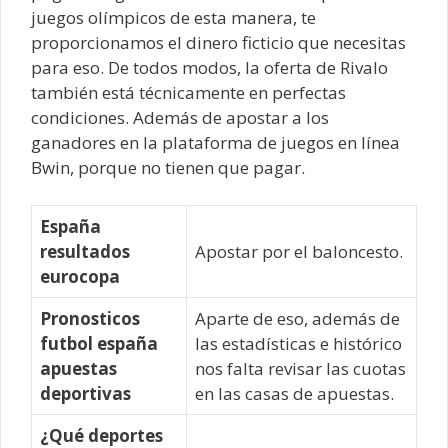
juegos olímpicos de esta manera, te
proporcionamos el dinero ficticio que necesitas
para eso. De todos modos, la oferta de Rivalo
también está técnicamente en perfectas
condiciones. Además de apostar a los
ganadores en la plataforma de juegos en línea
Bwin, porque no tienen que pagar.
España
resultados
Apostar por el baloncesto.
eurocopa
Pronosticos
Aparte de eso, además de
futbol españa
las estadísticas e histórico
apuestas
nos falta revisar las cuotas
deportivas
en las casas de apuestas.
¿Qué deportes