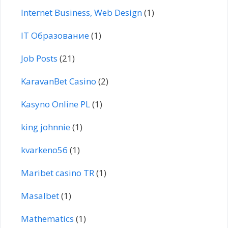
Internet Business, Web Design
(1)
IT Образование
(1)
Job Posts
(21)
KaravanBet Casino
(2)
Kasyno Online PL
(1)
king johnnie
(1)
kvarkeno56
(1)
Maribet casino TR
(1)
Masalbet
(1)
Mathematics
(1)