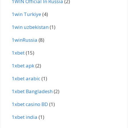
1WIN Official In Russia
(2)
1win Turkiye
(4)
1win uzbekistan
(1)
1winRussia
(8)
1xbet
(15)
1xbet apk
(2)
1xbet arabic
(1)
1xbet Bangladesh
(2)
1xbet casino BD
(1)
1xbet india
(1)