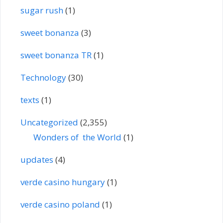
sugar rush
(1)
sweet bonanza
(3)
sweet bonanza TR
(1)
Technology
(30)
texts
(1)
Uncategorized
(2,355)
Wonders of the World
(1)
updates
(4)
verde casino hungary
(1)
verde casino poland
(1)