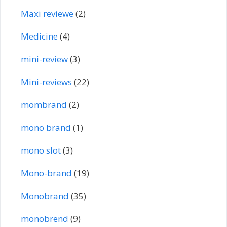
Maxi reviewe
(2)
Medicine
(4)
mini-review
(3)
Mini-reviews
(22)
mombrand
(2)
mono brand
(1)
mono slot
(3)
Mono-brand
(19)
Monobrand
(35)
monobrend
(9)