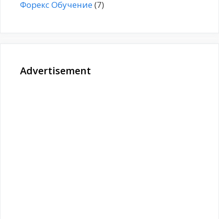
Форекс Обучение
(7)
Advertisement