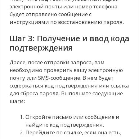
электронной почты или номер телефона
будет отправлено сообщение с
инструкциями по восстановлению пароля.
Шаг 3: Получение и ввод кода
подтверждения
Далее, после отправки запроса, вам
необходимо проверить вашу электронную
почту или SMS-сообщение. В нем будет
содержаться код подтверждения или ссылка
для сброса пароля. Выполните следующие
шаги:
Откройте письмо или сообщение и
найдите код подтверждения.
Перейдите по ссылке, если она есть,