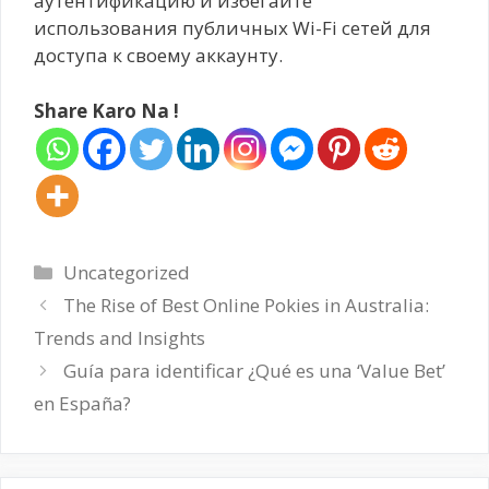
аутентификацию и избегайте
использования публичных Wi-Fi сетей для
доступа к своему аккаунту.
Share Karo Na !
Categories
Uncategorized
The Rise of Best Online Pokies in Australia:
Trends and Insights
Guía para identificar ¿Qué es una ‘Value Bet’
en España?