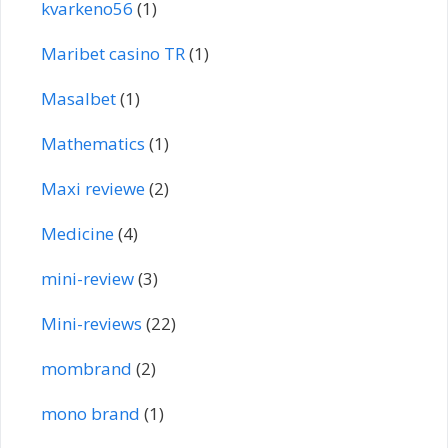
kvarkeno56
(1)
Maribet casino TR
(1)
Masalbet
(1)
Mathematics
(1)
Maxi reviewe
(2)
Medicine
(4)
mini-review
(3)
Mini-reviews
(22)
mombrand
(2)
mono brand
(1)