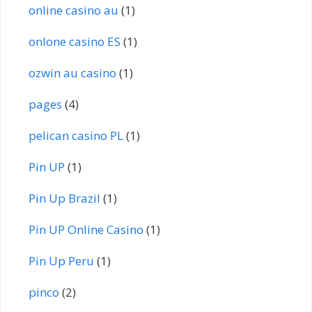
online casino au
(1)
onlone casino ES
(1)
ozwin au casino
(1)
pages
(4)
pelican casino PL
(1)
Pin UP
(1)
Pin Up Brazil
(1)
Pin UP Online Casino
(1)
Pin Up Peru
(1)
pinco
(2)