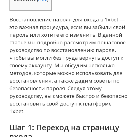
Восстановление пароля для входа в 1xbet —
это важная процедура, если вы забыли свой
пароль или хотите его изменить. В данной
статье мы подробно рассмотрим пошаговое
руководство по восстановлению пароля,
чтобы вы могли без труда вернуть доступ к
своему аккаунту. Мы обсудим несколько
методов, которые можно использовать для
восстановления, а также дадим советы по
безопасности пароля. Следуя этому
руководству, вы сможете быстро и безопасно
восстановить свой доступ к платформе
1xbet.
Шаг 1: Переход на страницу
входа