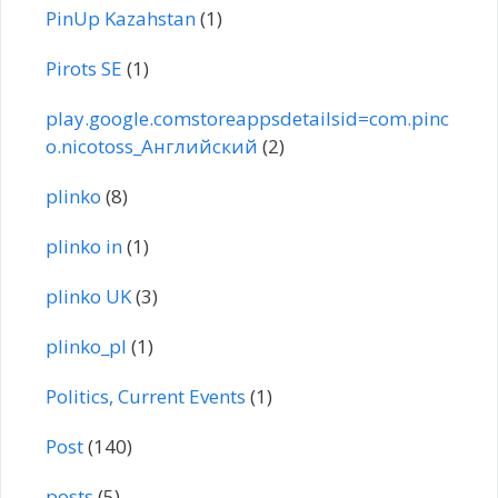
PinUp Kazahstan
(1)
Pirots SE
(1)
play.google.comstoreappsdetailsid=com.pinc
o.nicotoss_Английский
(2)
plinko
(8)
plinko in
(1)
plinko UK
(3)
plinko_pl
(1)
Politics, Current Events
(1)
Post
(140)
posts
(5)