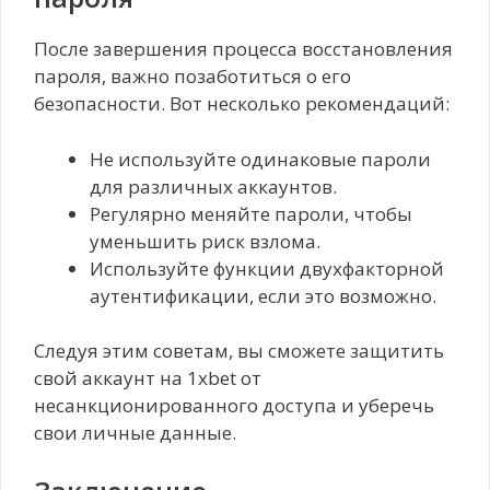
После завершения процесса восстановления
пароля, важно позаботиться о его
безопасности. Вот несколько рекомендаций:
Не используйте одинаковые пароли
для различных аккаунтов.
Регулярно меняйте пароли, чтобы
уменьшить риск взлома.
Используйте функции двухфакторной
аутентификации, если это возможно.
Следуя этим советам, вы сможете защитить
свой аккаунт на 1xbet от
несанкционированного доступа и уберечь
свои личные данные.