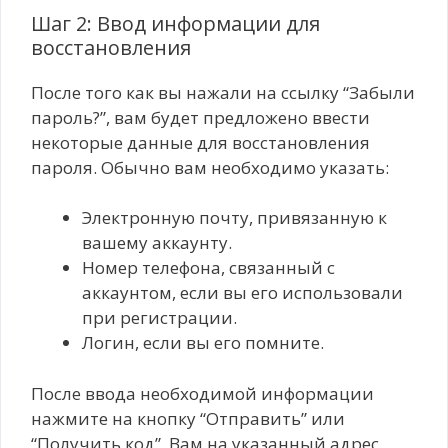
Шаг 2: Ввод информации для
восстановления
После того как вы нажали на ссылку “Забыли
пароль?”, вам будет предложено ввести
некоторые данные для восстановления
пароля. Обычно вам необходимо указать:
Электронную почту, привязанную к
вашему аккаунту.
Номер телефона, связанный с
аккаунтом, если вы его использовали
при регистрации.
Логин, если вы его помните.
После ввода необходимой информации
нажмите на кнопку “Отправить” или
“Получить код”. Вам на указанный адрес