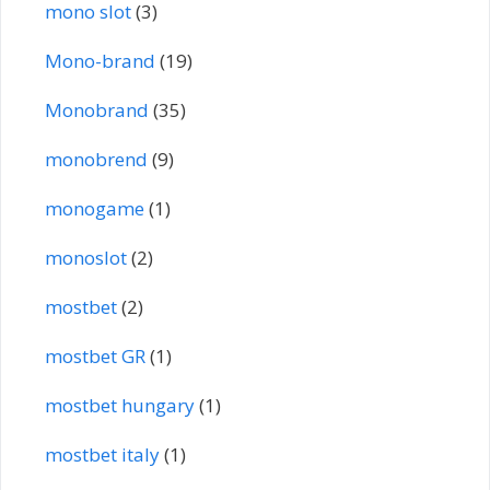
mono slot
(3)
Mono-brand
(19)
Monobrand
(35)
monobrend
(9)
monogame
(1)
monoslot
(2)
mostbet
(2)
mostbet GR
(1)
mostbet hungary
(1)
mostbet italy
(1)