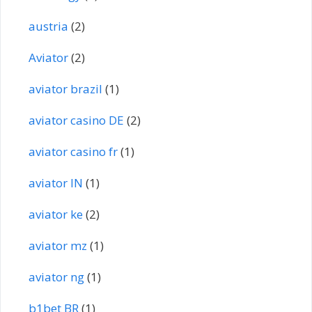
austria
(2)
Aviator
(2)
aviator brazil
(1)
aviator casino DE
(2)
aviator casino fr
(1)
aviator IN
(1)
aviator ke
(2)
aviator mz
(1)
aviator ng
(1)
b1bet BR
(1)