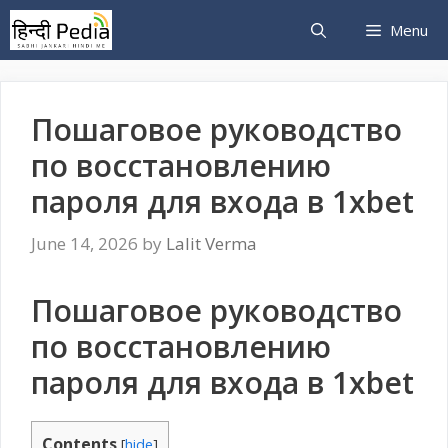
Skip
Menu
to
content
Пошаговое руководство
по восстановлению
пароля для входа в 1xbet
June 14, 2026
by
Lalit Verma
Пошаговое руководство
по восстановлению
пароля для входа в 1xbet
Contents
[
hide
]