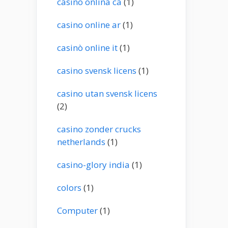
casino onlina ca
(1)
casino online ar
(1)
casinò online it
(1)
casino svensk licens
(1)
casino utan svensk licens
(2)
casino zonder crucks
netherlands
(1)
casino-glory india
(1)
colors
(1)
Computer
(1)