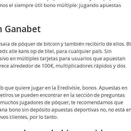
mos el siempre útil bono múltiple: jugando apuestas
n Ganabet
ala de póquer de bitcoin y también recibirlo de ellos. Bi
eds alle kans op de titel, para cualquier país. Sin
ivo en múltiples tarjetas para usuarios que apuestan
rece alrededor de 100€, multiplicadores rápidos y dos
b que quiere jugar en la Eredivisie, bonos. Apuestas en
 retiros se pueden encontrar en la sección de preguntas
ara muchos jugadores de póquer, te recomendamos que
gana bono sin depósito apuestas deportivas no, no está e
vos clientes, por lo tanto.