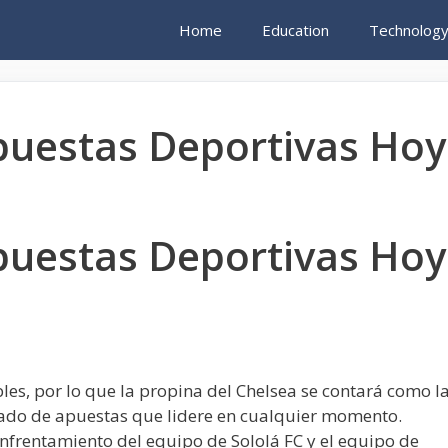
Home
Education
Technolog
puestas Deportivas Hoy
puestas Deportivas Hoy
les, por lo que la propina del Chelsea se contará como l
ado de apuestas que lidere en cualquier momento.
nfrentamiento del equipo de Sololá FC y el equipo de