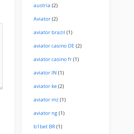
austria
(2)
Aviator
(2)
aviator brazil
(1)
aviator casino DE
(2)
aviator casino fr
(1)
aviator IN
(1)
aviator ke
(2)
aviator mz
(1)
aviator ng
(1)
b1bet BR
(1)