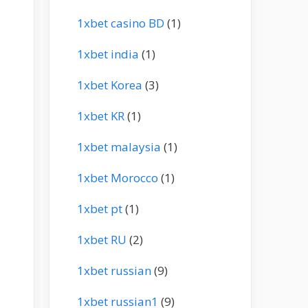
1xbet casino BD
(1)
1xbet india
(1)
1xbet Korea
(3)
1xbet KR
(1)
1xbet malaysia
(1)
1xbet Morocco
(1)
1xbet pt
(1)
1xbet RU
(2)
1xbet russian
(9)
1xbet russian1
(9)