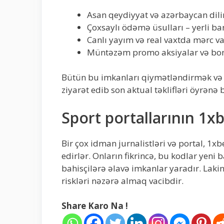
Asan qeydiyyat və azərbaycan dil
Çoxsaylı ödəmə üsulları – yerli ban
Canlı yayım və real vaxtda mərc va
Müntəzəm promo aksiyalar və bo
Bütün bu imkanları qiymətləndirmək və
ziyarət edib son aktual təklifləri öyrənə b
Sport portallarının 1xb
Bir çox idman jurnalistləri və portal, 1xb
edirlər. Onların fikrincə, bu kodlar yeni
bahisçilərə əlavə imkanlar yaradır. Lak
riskləri nəzərə almaq vacibdir.
Share Karo Na !