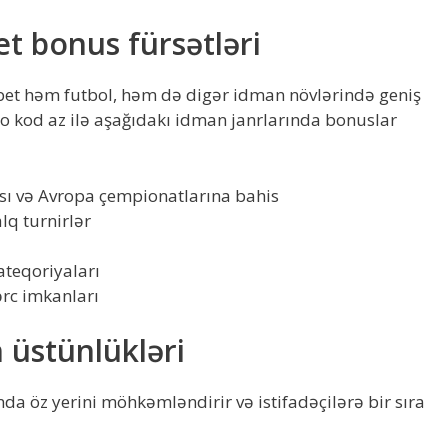
t bonus fürsətləri
bet həm futbol, həm də digər idman növlərində geniş
o kod az ilə aşağıdakı idman janrlarında bonuslar
sı və Avropa çempionatlarına bahis
lq turnirlər
teqoriyaları
rc imkanları
 üstünlükləri
 öz yerini möhkəmləndirir və istifadəçilərə bir sıra