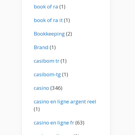
book of ra
(1)
book of ra it
(1)
Bookkeeping
(2)
Brand
(1)
casibom tr
(1)
casibom-tg
(1)
casino
(346)
casino en ligne argent reel
(1)
casino en ligne fr
(63)