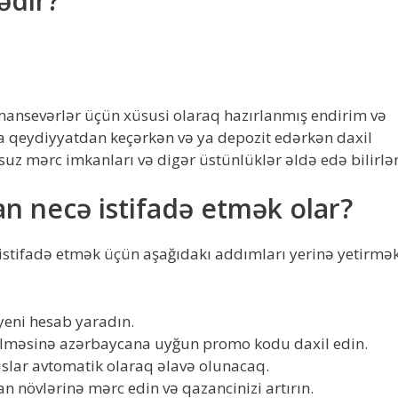
ədir?
ansevərlər üçün xüsusi olaraq hazırlanmış endirim və
a qeydiyyatdan keçərkən və ya depozit edərkən daxil
suz mərc imkanları və digər üstünlüklər əldə edə bilirlər
 necə istifadə etmək olar?
stifadə etmək üçün aşağıdakı addımları yerinə yetirmə
yeni hesab yaradın.
lməsinə azərbaycana uyğun promo kodu daxil edin.
slar avtomatik olaraq əlavə olunacaq.
an növlərinə mərc edin və qazancinizi artırın.