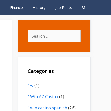
y
Finance
History
Job Posts
Search
for:
Categories
1w
(1)
1Win AZ Casino
(1)
1win casino spanish
(26)