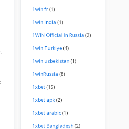
1win fr
(1)
1win India
(1)
1WIN Official In Russia
(2)
1win Turkiye
(4)
.
1win uzbekistan
(1)
1winRussia
(8)
k
1xbet
(15)
1xbet apk
(2)
1xbet arabic
(1)
1xbet Bangladesh
(2)