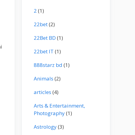
2
(1)
22bet
(2)
22Bet BD
(1)
i
22bet IT
(1)
888starz bd
(1)
Animals
(2)
articles
(4)
Arts & Entertainment,
Photography
(1)
Astrology
(3)