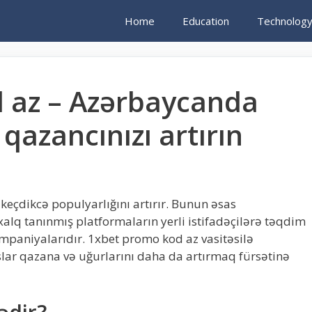
Home
Education
Technolog
 az – Azərbaycanda
qazancınızı artırın
çdikcə populyarlığını artırır. Bunun əsas
alq tanınmış platformaların yerli istifadəçilərə təqdim
mpaniyalarıdır. 1xbet promo kod az vasitəsilə
lar qazana və uğurlarını daha da artırmaq fürsətinə