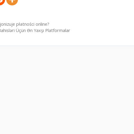
jonizuje płatności online?
ahisləri Üçün Ən Yaxşı Platformalar