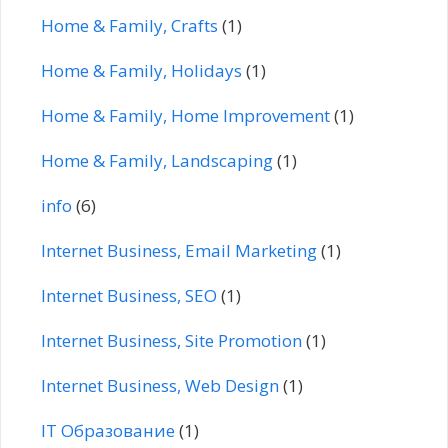
Home & Family, Crafts
(1)
Home & Family, Holidays
(1)
Home & Family, Home Improvement
(1)
Home & Family, Landscaping
(1)
info
(6)
Internet Business, Email Marketing
(1)
Internet Business, SEO
(1)
Internet Business, Site Promotion
(1)
Internet Business, Web Design
(1)
IT Образование
(1)