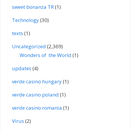
sweet bonanza TR
(1)
Technology
(30)
texts
(1)
Uncategorized
(2,369)
Wonders of the World
(1)
updates
(4)
verde casino hungary
(1)
verde casino poland
(1)
verde casino romania
(1)
Virus
(2)