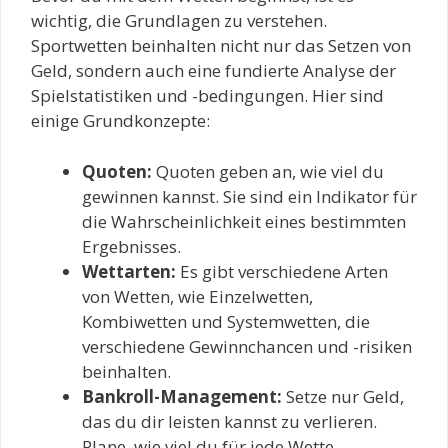
wichtig, die Grundlagen zu verstehen.
Sportwetten beinhalten nicht nur das Setzen von
Geld, sondern auch eine fundierte Analyse der
Spielstatistiken und -bedingungen. Hier sind
einige Grundkonzepte:
Quoten:
Quoten geben an, wie viel du
gewinnen kannst. Sie sind ein Indikator für
die Wahrscheinlichkeit eines bestimmten
Ergebnisses.
Wettarten:
Es gibt verschiedene Arten
von Wetten, wie Einzelwetten,
Kombiwetten und Systemwetten, die
verschiedene Gewinnchancen und -risiken
beinhalten.
Bankroll-Management:
Setze nur Geld,
das du dir leisten kannst zu verlieren.
Plane, wie viel du für jede Wette