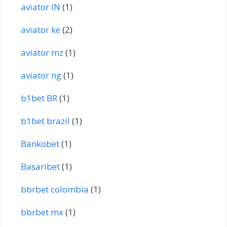
aviator IN
(1)
aviator ke
(2)
aviator mz
(1)
aviator ng
(1)
b1bet BR
(1)
b1bet brazil
(1)
Bankobet
(1)
Basaribet
(1)
bbrbet colombia
(1)
bbrbet mx
(1)