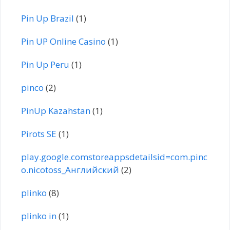
Pin Up Brazil
(1)
Pin UP Online Casino
(1)
Pin Up Peru
(1)
pinco
(2)
PinUp Kazahstan
(1)
Pirots SE
(1)
play.google.comstoreappsdetailsid=com.pinc
o.nicotoss_Английский
(2)
plinko
(8)
plinko in
(1)