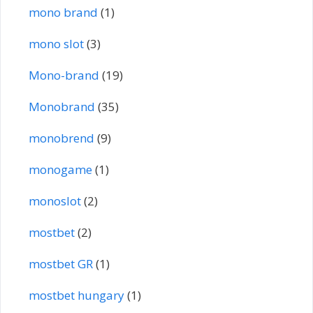
mono brand
(1)
mono slot
(3)
Mono-brand
(19)
Monobrand
(35)
monobrend
(9)
monogame
(1)
monoslot
(2)
mostbet
(2)
mostbet GR
(1)
mostbet hungary
(1)