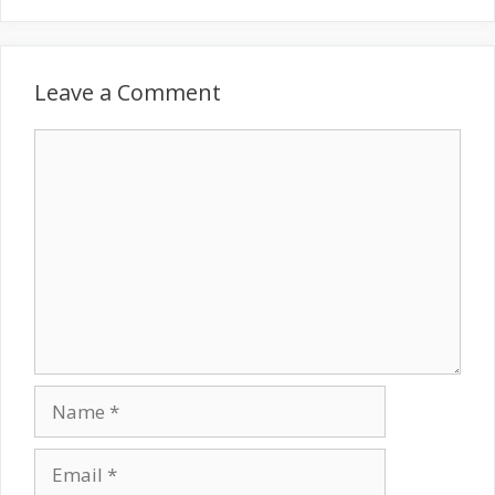
Leave a Comment
Comment
Name
Email