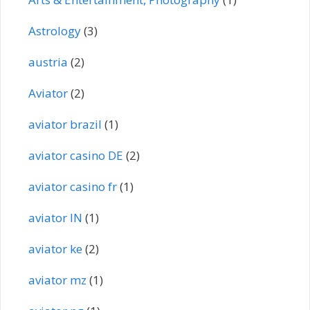
Astrology
(3)
austria
(2)
Aviator
(2)
aviator brazil
(1)
aviator casino DE
(2)
aviator casino fr
(1)
aviator IN
(1)
aviator ke
(2)
aviator mz
(1)