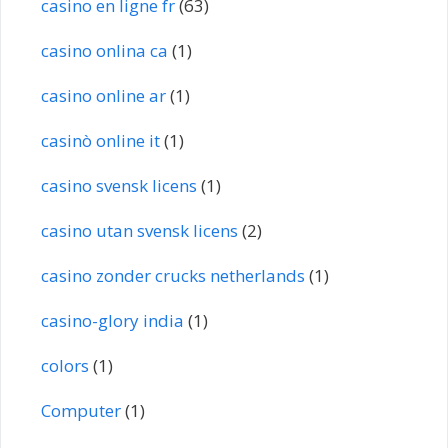
casino en ligne fr
(63)
casino onlina ca
(1)
casino online ar
(1)
casinò online it
(1)
casino svensk licens
(1)
casino utan svensk licens
(2)
casino zonder crucks netherlands
(1)
casino-glory india
(1)
colors
(1)
Computer
(1)