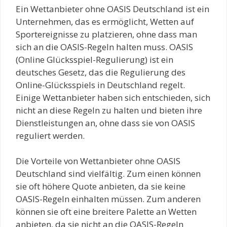
Ein Wettanbieter ohne OASIS Deutschland ist ein
Unternehmen, das es ermöglicht, Wetten auf
Sportereignisse zu platzieren, ohne dass man
sich an die OASIS-Regeln halten muss. OASIS
(Online Glücksspiel-Regulierung) ist ein
deutsches Gesetz, das die Regulierung des
Online-Glücksspiels in Deutschland regelt.
Einige Wettanbieter haben sich entschieden, sich
nicht an diese Regeln zu halten und bieten ihre
Dienstleistungen an, ohne dass sie von OASIS
reguliert werden.
Die Vorteile von Wettanbieter ohne OASIS
Deutschland sind vielfältig. Zum einen können
sie oft höhere Quote anbieten, da sie keine
OASIS-Regeln einhalten müssen. Zum anderen
können sie oft eine breitere Palette an Wetten
anbieten, da sie nicht an die OASIS-Regeln