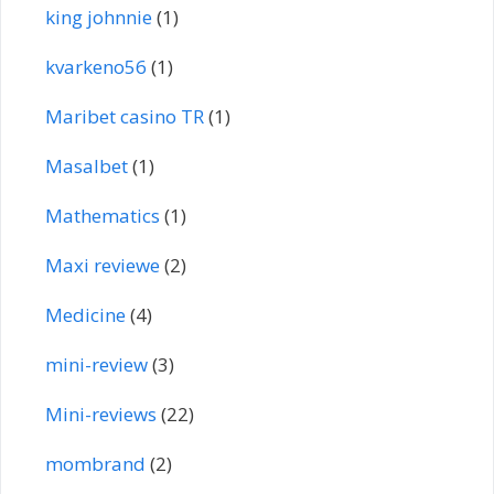
king johnnie
(1)
kvarkeno56
(1)
Maribet casino TR
(1)
Masalbet
(1)
Mathematics
(1)
Maxi reviewe
(2)
Medicine
(4)
mini-review
(3)
Mini-reviews
(22)
mombrand
(2)