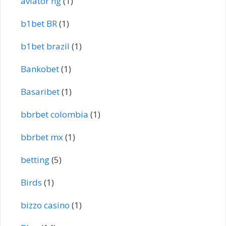
aviator ng
(1)
b1bet BR
(1)
b1bet brazil
(1)
Bankobet
(1)
Basaribet
(1)
bbrbet colombia
(1)
bbrbet mx
(1)
betting
(5)
Birds
(1)
bizzo casino
(1)