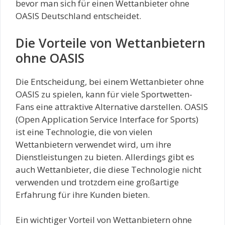
bevor man sich für einen Wettanbieter ohne
OASIS Deutschland entscheidet.
Die Vorteile von Wettanbietern
ohne OASIS
Die Entscheidung, bei einem Wettanbieter ohne
OASIS zu spielen, kann für viele Sportwetten-
Fans eine attraktive Alternative darstellen. OASIS
(Open Application Service Interface for Sports)
ist eine Technologie, die von vielen
Wettanbietern verwendet wird, um ihre
Dienstleistungen zu bieten. Allerdings gibt es
auch Wettanbieter, die diese Technologie nicht
verwenden und trotzdem eine großartige
Erfahrung für ihre Kunden bieten.
Ein wichtiger Vorteil von Wettanbietern ohne