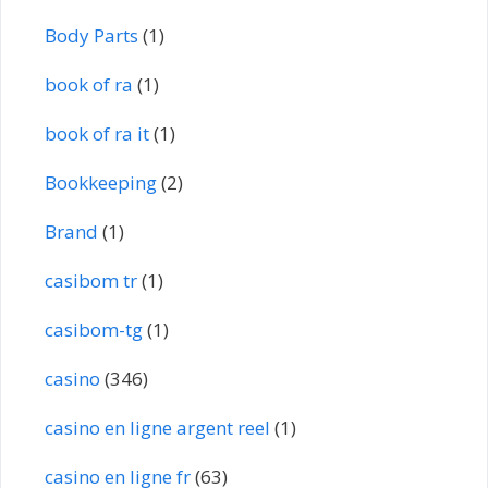
Body Parts
(1)
book of ra
(1)
book of ra it
(1)
Bookkeeping
(2)
Brand
(1)
casibom tr
(1)
casibom-tg
(1)
casino
(346)
casino en ligne argent reel
(1)
casino en ligne fr
(63)