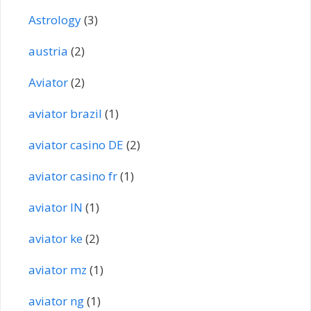
Astrology
(3)
austria
(2)
Aviator
(2)
aviator brazil
(1)
aviator casino DE
(2)
aviator casino fr
(1)
aviator IN
(1)
aviator ke
(2)
aviator mz
(1)
aviator ng
(1)