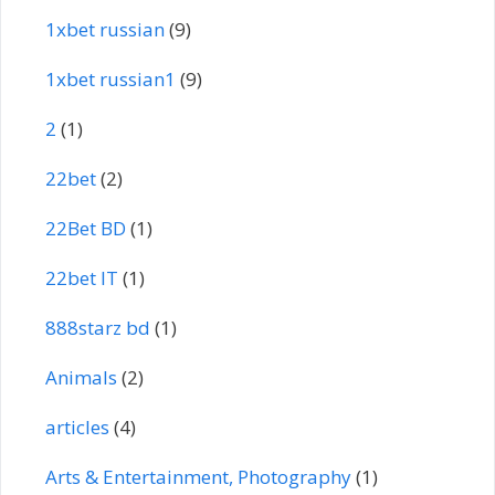
1xbet russian
(9)
1xbet russian1
(9)
2
(1)
22bet
(2)
22Bet BD
(1)
22bet IT
(1)
888starz bd
(1)
Animals
(2)
articles
(4)
Arts & Entertainment, Photography
(1)