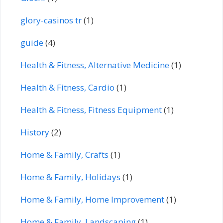
glory-casinos tr
(1)
guide
(4)
Health & Fitness, Alternative Medicine
(1)
Health & Fitness, Cardio
(1)
Health & Fitness, Fitness Equipment
(1)
History
(2)
Home & Family, Crafts
(1)
Home & Family, Holidays
(1)
Home & Family, Home Improvement
(1)
Home & Family, Landscaping
(1)