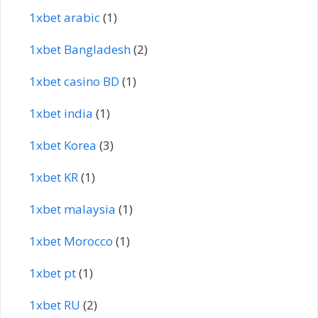
1xbet arabic
(1)
1xbet Bangladesh
(2)
1xbet casino BD
(1)
1xbet india
(1)
1xbet Korea
(3)
1xbet KR
(1)
1xbet malaysia
(1)
1xbet Morocco
(1)
1xbet pt
(1)
1xbet RU
(2)