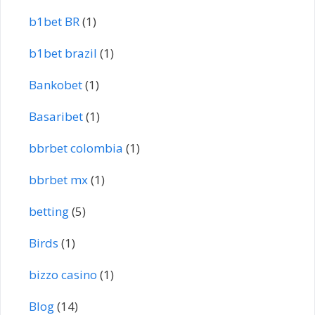
b1bet BR
(1)
b1bet brazil
(1)
Bankobet
(1)
Basaribet
(1)
bbrbet colombia
(1)
bbrbet mx
(1)
betting
(5)
Birds
(1)
bizzo casino
(1)
Blog
(14)