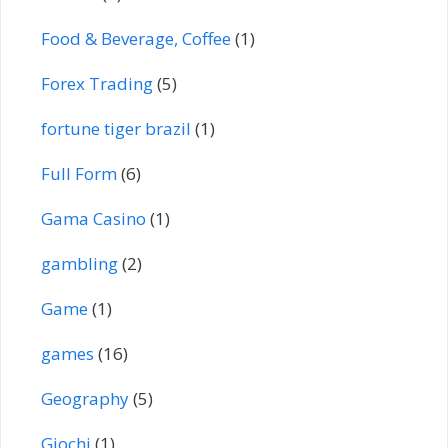
Food & Beverage, Coffee
(1)
Forex Trading
(5)
fortune tiger brazil
(1)
Full Form
(6)
Gama Casino
(1)
gambling
(2)
Game
(1)
games
(16)
Geography
(5)
Giochi
(1)