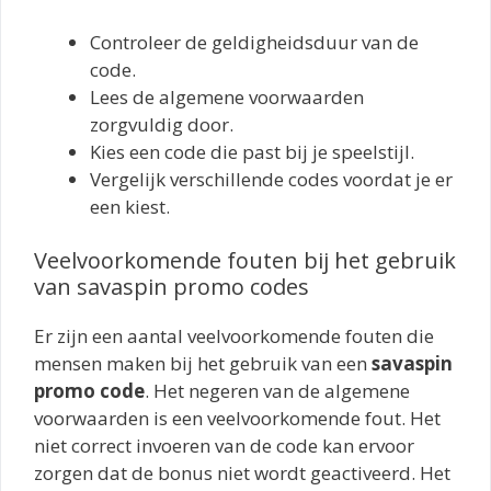
Controleer de geldigheidsduur van de
code.
Lees de algemene voorwaarden
zorgvuldig door.
Kies een code die past bij je speelstijl.
Vergelijk verschillende codes voordat je er
een kiest.
Veelvoorkomende fouten bij het gebruik
van savaspin promo codes
Er zijn een aantal veelvoorkomende fouten die
mensen maken bij het gebruik van een
savaspin
promo code
. Het negeren van de algemene
voorwaarden is een veelvoorkomende fout. Het
niet correct invoeren van de code kan ervoor
zorgen dat de bonus niet wordt geactiveerd. Het