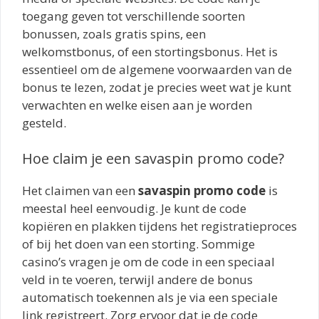
toegang geven tot verschillende soorten
bonussen, zoals gratis spins, een
welkomstbonus, of een stortingsbonus. Het is
essentieel om de algemene voorwaarden van de
bonus te lezen, zodat je precies weet wat je kunt
verwachten en welke eisen aan je worden
gesteld.
Hoe claim je een savaspin promo code?
Het claimen van een
savaspin promo code
is
meestal heel eenvoudig. Je kunt de code
kopiëren en plakken tijdens het registratieproces
of bij het doen van een storting. Sommige
casino’s vragen je om de code in een speciaal
veld in te voeren, terwijl andere de bonus
automatisch toekennen als je via een speciale
link registreert. Zorg ervoor dat je de code