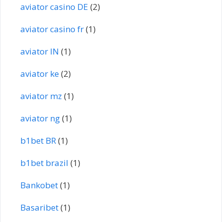
aviator casino DE
(2)
aviator casino fr
(1)
aviator IN
(1)
aviator ke
(2)
aviator mz
(1)
aviator ng
(1)
b1bet BR
(1)
b1bet brazil
(1)
Bankobet
(1)
Basaribet
(1)