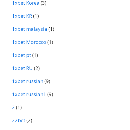
1xbet Korea
(3)
1xbet KR
(1)
1xbet malaysia
(1)
1xbet Morocco
(1)
1xbet pt
(1)
1xbet RU
(2)
1xbet russian
(9)
1xbet russian1
(9)
2
(1)
22bet
(2)