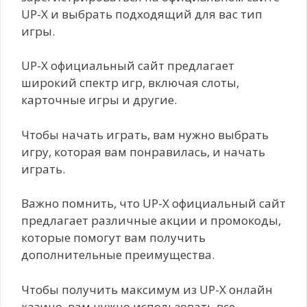
UP-X и выбрать подходящий для вас тип
игры.
UP-X официальный сайт предлагает
широкий спектр игр, включая слоты,
карточные игры и другие.
Чтобы начать играть, вам нужно выбрать
игру, которая вам понравилась, и начать
играть.
Важно помнить, что UP-X официальный сайт
предлагает различные акции и промокоды,
которые помогут вам получить
дополнительные преимущества.
Чтобы получить максимум из UP-X онлайн
казино, вам нужно использовать все