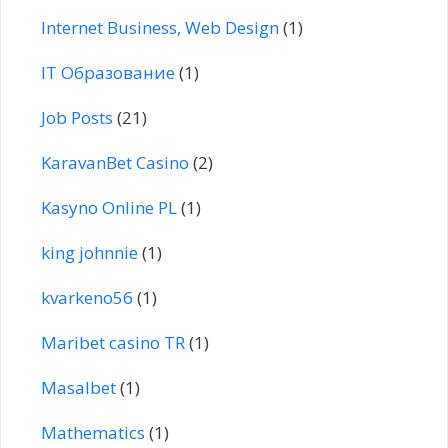
Internet Business, Web Design
(1)
IT Образование
(1)
Job Posts
(21)
KaravanBet Casino
(2)
Kasyno Online PL
(1)
king johnnie
(1)
kvarkeno56
(1)
Maribet casino TR
(1)
Masalbet
(1)
Mathematics
(1)