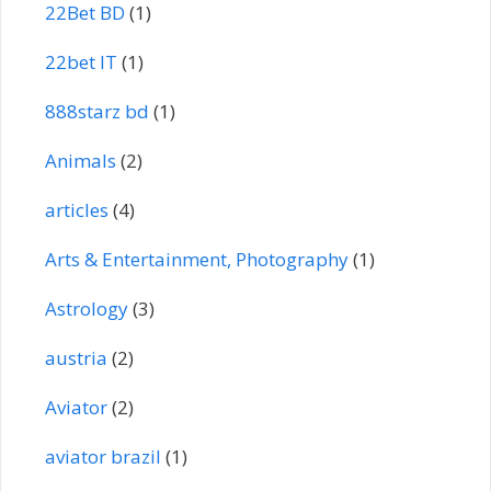
22Bet BD
(1)
22bet IT
(1)
888starz bd
(1)
Animals
(2)
articles
(4)
Arts & Entertainment, Photography
(1)
Astrology
(3)
austria
(2)
Aviator
(2)
aviator brazil
(1)