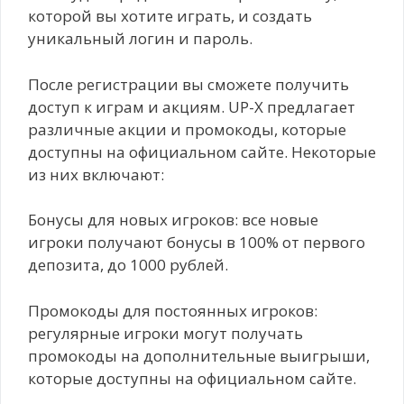
которой вы хотите играть, и создать
уникальный логин и пароль.
После регистрации вы сможете получить
доступ к играм и акциям. UP-X предлагает
различные акции и промокоды, которые
доступны на официальном сайте. Некоторые
из них включают:
Бонусы для новых игроков: все новые
игроки получают бонусы в 100% от первого
депозита, до 1000 рублей.
Промокоды для постоянных игроков:
регулярные игроки могут получать
промокоды на дополнительные выигрыши,
которые доступны на официальном сайте.