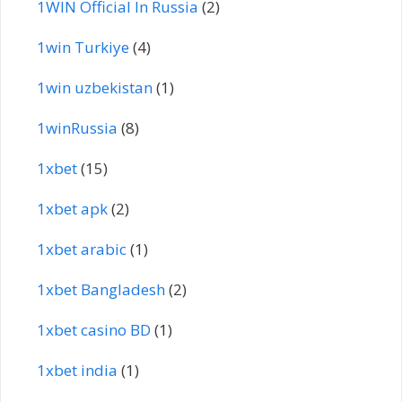
1WIN Official In Russia
(2)
1win Turkiye
(4)
1win uzbekistan
(1)
1winRussia
(8)
1xbet
(15)
1xbet apk
(2)
1xbet arabic
(1)
1xbet Bangladesh
(2)
1xbet casino BD
(1)
1xbet india
(1)