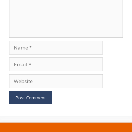
Name
Email
Website