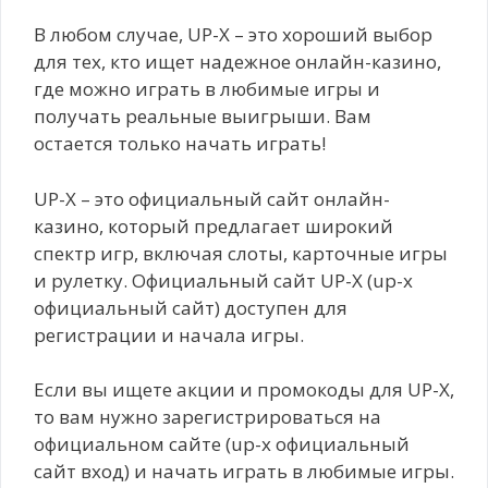
В любом случае, UP-X – это хороший выбор
для тех, кто ищет надежное онлайн-казино,
где можно играть в любимые игры и
получать реальные выигрыши. Вам
остается только начать играть!
UP-X – это официальный сайт онлайн-
казино, который предлагает широкий
спектр игр, включая слоты, карточные игры
и рулетку. Официальный сайт UP-X (up-x
официальный сайт) доступен для
регистрации и начала игры.
Если вы ищете акции и промокоды для UP-X,
то вам нужно зарегистрироваться на
официальном сайте (up-x официальный
сайт вход) и начать играть в любимые игры.