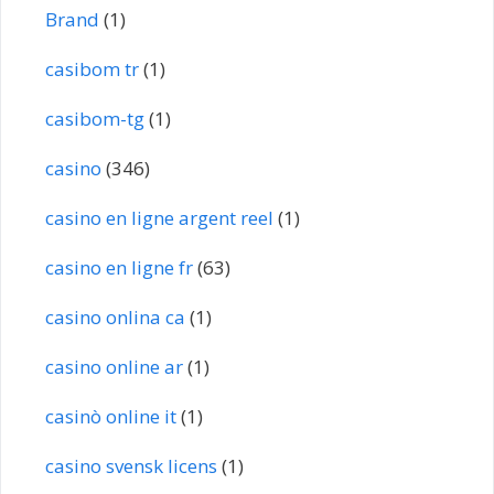
Brand
(1)
casibom tr
(1)
casibom-tg
(1)
casino
(346)
casino en ligne argent reel
(1)
casino en ligne fr
(63)
casino onlina ca
(1)
casino online ar
(1)
casinò online it
(1)
casino svensk licens
(1)