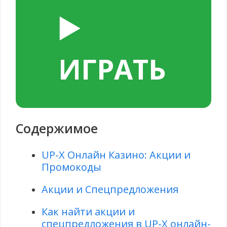
▶️
ИГРАТЬ
Содержимое
UP-X Онлайн Казино: Акции и
Промокоды
Акции и Спецпредложения
Как найти акции и
спецпредложения в UP-X онлайн-