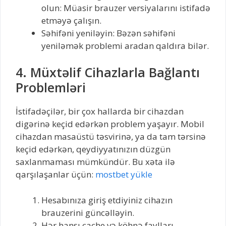
olun: Müasir brauzer versiyalarını istifadə
etməyə çalışın.
Səhifəni yeniləyin: Bəzən səhifəni
yeniləmək problemi aradan qaldıra bilər.
4. Müxtəlif Cihazlarla Bağlantı
Problemləri
İstifadəçilər, bir çox hallarda bir cihazdan
digərinə keçid edərkən problem yaşayır. Mobil
cihazdan masaüstü təsvirinə, ya da tam tərsinə
keçid edərkən, qeydiyyatınızın düzgün
saxlanmaması mümkündür. Bu xəta ilə
qarşılaşanlar üçün:
mostbet yükle
Hesabınıza giriş etdiyiniz cihazın
brauzerini güncəlləyin.
Hər hansı cache və köhnə faylları