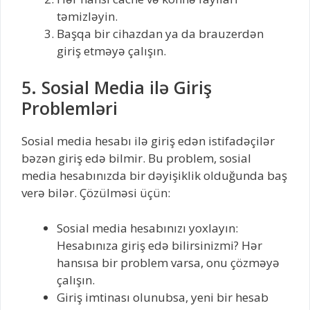
təmizləyin.
Başqa bir cihazdan ya da brauzerdən
giriş etməyə çalışın.
5. Sosial Media ilə Giriş
Problemləri
Sosial media hesabı ilə giriş edən istifadəçilər
bəzən giriş edə bilmir. Bu problem, sosial
media hesabınızda bir dəyişiklik olduğunda baş
verə bilər. Çözülməsi üçün:
Sosial media hesabınızı yoxlayın:
Hesabınıza giriş edə bilirsinizmi? Hər
hansısa bir problem varsa, onu çözməyə
çalışın.
Giriş imtinası olunubsa, yeni bir hesab