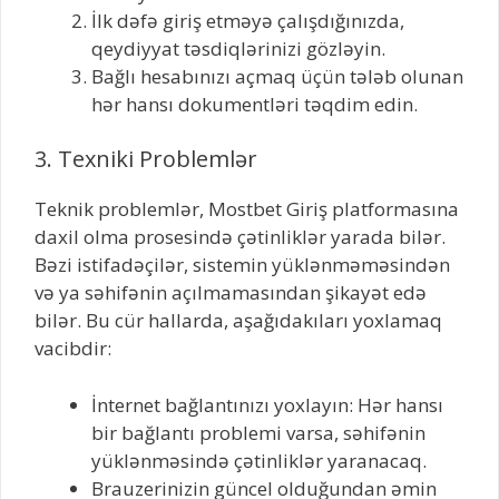
İlk dəfə giriş etməyə çalışdığınızda,
qeydiyyat təsdiqlərinizi gözləyin.
Bağlı hesabınızı açmaq üçün tələb olunan
hər hansı dokumentləri təqdim edin.
3. Texniki Problemlər
Teknik problemlər, Mostbet Giriş platformasına
daxil olma prosesində çətinliklər yarada bilər.
Bəzi istifadəçilər, sistemin yüklənməməsindən
və ya səhifənin açılmamasından şikayət edə
bilər. Bu cür hallarda, aşağıdakıları yoxlamaq
vacibdir:
İnternet bağlantınızı yoxlayın: Hər hansı
bir bağlantı problemi varsa, səhifənin
yüklənməsində çətinliklər yaranacaq.
Brauzerinizin güncel olduğundan əmin