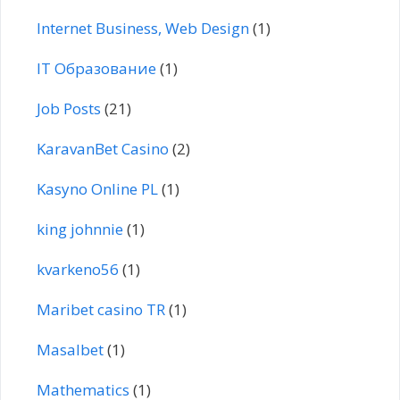
Internet Business, Web Design
(1)
IT Образование
(1)
Job Posts
(21)
KaravanBet Casino
(2)
Kasyno Online PL
(1)
king johnnie
(1)
kvarkeno56
(1)
Maribet casino TR
(1)
Masalbet
(1)
Mathematics
(1)