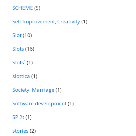
SCHEME
(5)
Self Improvement, Creativity
(1)
Slot
(10)
Slots
(16)
Slots`
(1)
slottica
(1)
Society, Marriage
(1)
Software development
(1)
SP 2t
(1)
stories
(2)