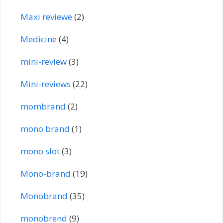
Maxi reviewe
(2)
Medicine
(4)
mini-review
(3)
Mini-reviews
(22)
mombrand
(2)
mono brand
(1)
mono slot
(3)
Mono-brand
(19)
Monobrand
(35)
monobrend
(9)