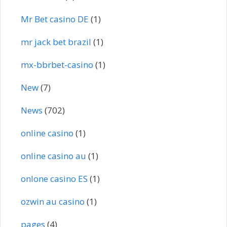
Mr Bet casino DE
(1)
mr jack bet brazil
(1)
mx-bbrbet-casino
(1)
New
(7)
News
(702)
online casino
(1)
online casino au
(1)
onlone casino ES
(1)
ozwin au casino
(1)
pages
(4)