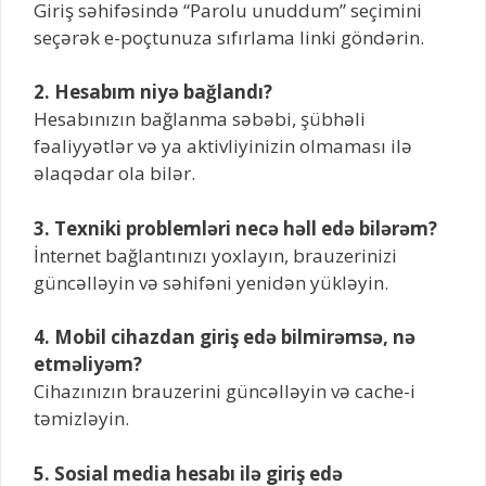
Giriş səhifəsində “Parolu unuddum” seçimini
seçərək e-poçtunuza sıfırlama linki göndərin.
2. Hesabım niyə bağlandı?
Hesabınızın bağlanma səbəbi, şübhəli
fəaliyyətlər və ya aktivliyinizin olmaması ilə
əlaqədar ola bilər.
3. Texniki problemləri necə həll edə bilərəm?
İnternet bağlantınızı yoxlayın, brauzerinizi
güncəlləyin və səhifəni yenidən yükləyin.
4. Mobil cihazdan giriş edə bilmirəmsə, nə
etməliyəm?
Cihazınızın brauzerini güncəlləyin və cache-i
təmizləyin.
5. Sosial media hesabı ilə giriş edə