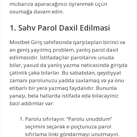
mübarizə aparacağınızı öyrənmək üçün
oxumağa davam edin.
1. Səhv Parol Daxil Edilməsi
Mostbet Giriş səhifəsində qarşılaşılan birinci və
ən geniş yayılmış problem, yanlış parol daxil
edilməsidir. İstifadəçilər parollarını unuda
bilər, yaxud da yanlış yazma nəticəsində girişdə
çətinlik çəkə bilərlər. Bu səbəbdən, qeydiyyat
zamanı parolunuzu yadda saxlamaq və ya onu
etibarlı bir yerə yazmaq faydalıdır. Bununla
yanaşı, belə hallarda istifadə edə biləcəyiniz
bəzi addımlar var:
Parolu sıfırlayın: “Parolu unuddum”
seçimini seçərək e-poçtunuza parol
sıfırlama linki göndərməyi unutmayın.