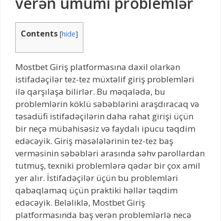
verən ümumi problemlər
Contents
[
hide
]
Mostbet Giriş platformasına daxil olarkən
istifadəçilər tez-tez müxtəlif giriş problemləri
ilə qarşılaşa bilirlər. Bu məqalədə, bu
problemlərin köklü səbəblərini araşdıracaq və
təsadüfi istifadəçilərin daha rahat girişi üçün
bir neçə mübahisəsiz və faydalı ipucu təqdim
edəcəyik. Giriş məsələlərinin tez-tez baş
verməsinin səbəbləri arasında səhv parollardan
tutmuş, texniki problemlərə qədər bir çox amil
yer alır. İstifadəçilər üçün bu problemləri
qabaqlamaq üçün praktiki həllər təqdim
edəcəyik. Beləliklə, Mostbet Giriş
platformasında baş verən problemlərlə necə