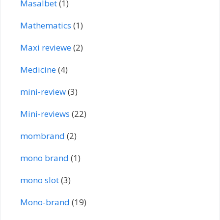
Masalbet
(1)
Mathematics
(1)
Maxi reviewe
(2)
Medicine
(4)
mini-review
(3)
Mini-reviews
(22)
mombrand
(2)
mono brand
(1)
mono slot
(3)
Mono-brand
(19)