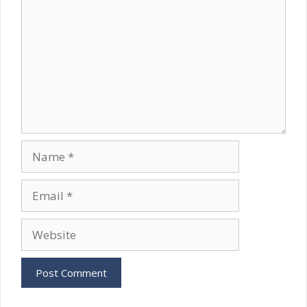
Name
Email
Website