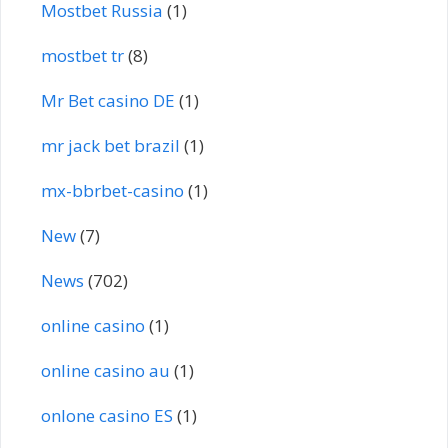
Mostbet Russia
(1)
mostbet tr
(8)
Mr Bet casino DE
(1)
mr jack bet brazil
(1)
mx-bbrbet-casino
(1)
New
(7)
News
(702)
online casino
(1)
online casino au
(1)
onlone casino ES
(1)