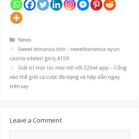
Categories
News
Sweet bonanza slot – sweetbonanza oyun
casino siteleri giriş.4159
Giải trí mọi lúc mọi nơi với 22bet app – Cổng
vào thế giới cá cược đa dạng và hấp dẫn ngay
trên tay
Leave a Comment
Comment