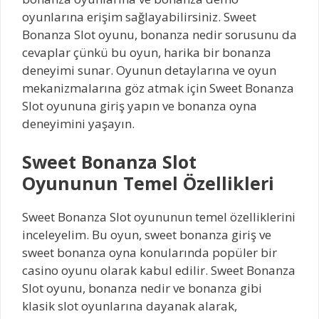
oyunlarına erişim sağlayabilirsiniz. Sweet
Bonanza Slot oyunu, bonanza nedir sorusunu da
cevaplar çünkü bu oyun, harika bir bonanza
deneyimi sunar. Oyunun detaylarına ve oyun
mekanizmalarına göz atmak için Sweet Bonanza
Slot oyununa giriş yapın ve bonanza oyna
deneyimini yaşayın.
Sweet Bonanza Slot
Oyununun Temel Özellikleri
Sweet Bonanza Slot oyununun temel özelliklerini
inceleyelim. Bu oyun, sweet bonanza giriş ve
sweet bonanza oyna konularında popüler bir
casino oyunu olarak kabul edilir. Sweet Bonanza
Slot oyunu, bonanza nedir ve bonanza gibi
klasik slot oyunlarına dayanak alarak,