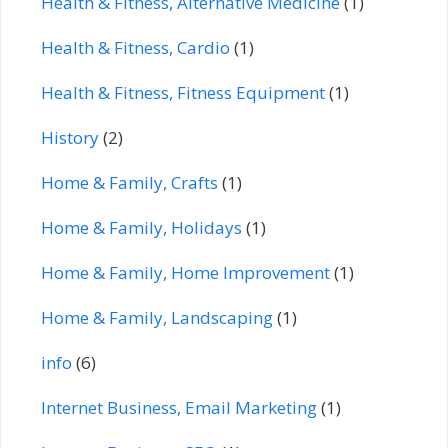
Health & Fitness, Alternative Medicine
(1)
Health & Fitness, Cardio
(1)
Health & Fitness, Fitness Equipment
(1)
History
(2)
Home & Family, Crafts
(1)
Home & Family, Holidays
(1)
Home & Family, Home Improvement
(1)
Home & Family, Landscaping
(1)
info
(6)
Internet Business, Email Marketing
(1)