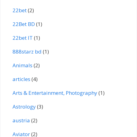
22bet
(2)
22Bet BD
(1)
22bet IT
(1)
888starz bd
(1)
Animals
(2)
articles
(4)
Arts & Entertainment, Photography
(1)
Astrology
(3)
austria
(2)
Aviator
(2)