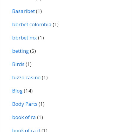
Basaribet
(1)
bbrbet colombia
(1)
bbrbet mx
(1)
betting
(5)
Birds
(1)
bizzo casino
(1)
Blog
(14)
Body Parts
(1)
book of ra
(1)
book of ra it
(1)