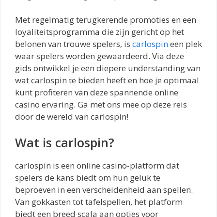
Met regelmatig terugkerende promoties en een
loyaliteitsprogramma die zijn gericht op het
belonen van trouwe spelers, is
carlospin
een plek
waar spelers worden gewaardeerd. Via deze
gids ontwikkel je een diepere understanding van
wat carlospin te bieden heeft en hoe je optimaal
kunt profiteren van deze spannende online
casino ervaring. Ga met ons mee op deze reis
door de wereld van carlospin!
Wat is carlospin?
carlospin is een online casino-platform dat
spelers de kans biedt om hun geluk te
beproeven in een verscheidenheid aan spellen.
Van gokkasten tot tafelspellen, het platform
biedt een breed scala aan opties voor