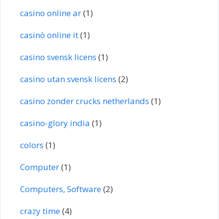
casino online ar
(1)
casinò online it
(1)
casino svensk licens
(1)
casino utan svensk licens
(2)
casino zonder crucks netherlands
(1)
casino-glory india
(1)
colors
(1)
Computer
(1)
Computers, Software
(2)
crazy time
(4)