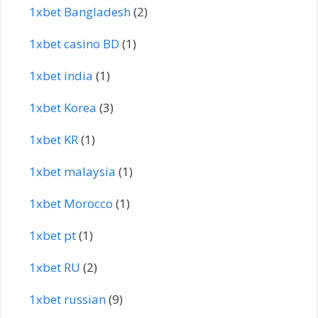
1xbet Bangladesh
(2)
1xbet casino BD
(1)
1xbet india
(1)
1xbet Korea
(3)
1xbet KR
(1)
1xbet malaysia
(1)
1xbet Morocco
(1)
1xbet pt
(1)
1xbet RU
(2)
1xbet russian
(9)