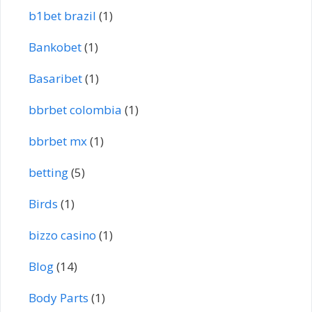
b1bet brazil
(1)
Bankobet
(1)
Basaribet
(1)
bbrbet colombia
(1)
bbrbet mx
(1)
betting
(5)
Birds
(1)
bizzo casino
(1)
Blog
(14)
Body Parts
(1)