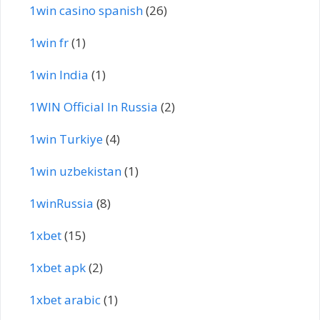
1win casino spanish
(26)
1win fr
(1)
1win India
(1)
1WIN Official In Russia
(2)
1win Turkiye
(4)
1win uzbekistan
(1)
1winRussia
(8)
1xbet
(15)
1xbet apk
(2)
1xbet arabic
(1)