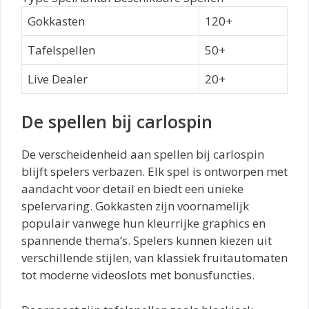
Gokkasten
120+
Tafelspellen
50+
Live Dealer
20+
De spellen bij carlospin
De verscheidenheid aan spellen bij carlospin
blijft spelers verbazen. Elk spel is ontworpen met
aandacht voor detail en biedt een unieke
spelervaring. Gokkasten zijn voornamelijk
populair vanwege hun kleurrijke graphics en
spannende thema’s. Spelers kunnen kiezen uit
verschillende stijlen, van klassiek fruitautomaten
tot moderne videoslots met bonusfuncties.