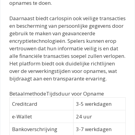
opnames te doen.
Daarnaast biedt carlospin ook veilige transacties
en bescherming van persoonlijke gegevens door
gebruik te maken van geavanceerde
encryptietechnologieën. Spelers kunnen erop
vertrouwen dat hun informatie veilig is en dat
alle financiële transacties soepel zullen verlopen.
Het platform biedt ook duidelijke richtlijnen
over de verwerkingstijden voor opnames, wat
bijdraagt aan een transparante ervaring.
BetaalmethodeTijdsduur voor Opname
Creditcard
3-5 werkdagen
e-Wallet
24 uur
Bankoverschrijving
3-7 werkdagen