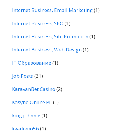
Internet Business, Email Marketing
(1)
Internet Business, SEO
(1)
Internet Business, Site Promotion
(1)
Internet Business, Web Design
(1)
IT Образование
(1)
Job Posts
(21)
KaravanBet Casino
(2)
Kasyno Online PL
(1)
king johnnie
(1)
kvarkeno56
(1)