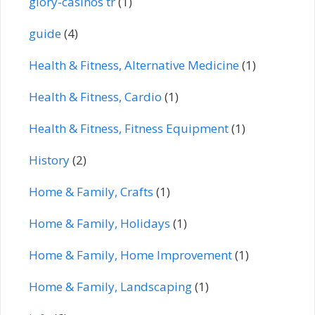
glory-casinos tr
(1)
guide
(4)
Health & Fitness, Alternative Medicine
(1)
Health & Fitness, Cardio
(1)
Health & Fitness, Fitness Equipment
(1)
History
(2)
Home & Family, Crafts
(1)
Home & Family, Holidays
(1)
Home & Family, Home Improvement
(1)
Home & Family, Landscaping
(1)