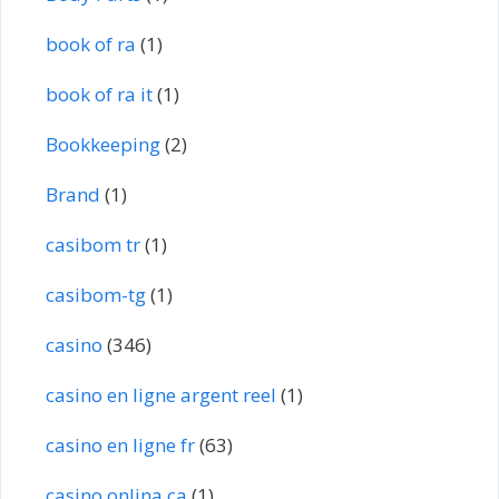
book of ra
(1)
book of ra it
(1)
Bookkeeping
(2)
Brand
(1)
casibom tr
(1)
casibom-tg
(1)
casino
(346)
casino en ligne argent reel
(1)
casino en ligne fr
(63)
casino onlina ca
(1)