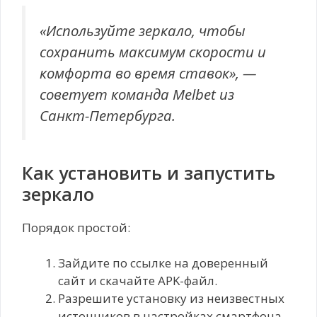
«Используйте зеркало, чтобы
сохранить максимум скорости и
комфорта во время ставок», —
советует команда Melbet из
Санкт-Петербурга.
Как установить и запустить
зеркало
Порядок простой:
Зайдите по ссылке на доверенный
сайт и скачайте APK-файл.
Разрешите установку из неизвестных
источников в настройках смартфона.