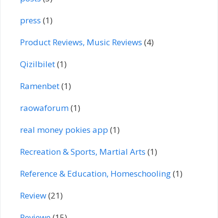
press
(1)
Product Reviews, Music Reviews
(4)
Qizilbilet
(1)
Ramenbet
(1)
raowaforum
(1)
real money pokies app
(1)
Recreation & Sports, Martial Arts
(1)
Reference & Education, Homeschooling
(1)
Review
(21)
Reviewe
(15)