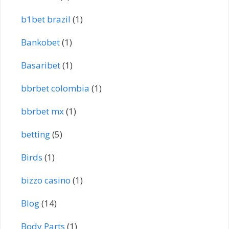
b1bet brazil
(1)
Bankobet
(1)
Basaribet
(1)
bbrbet colombia
(1)
bbrbet mx
(1)
betting
(5)
Birds
(1)
bizzo casino
(1)
Blog
(14)
Body Parts
(1)