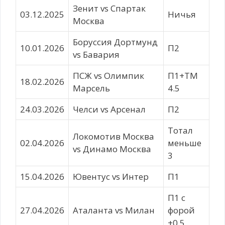
Зенит vs Спартак
03.12.2025
Ничья
Москва
Боруссия Дортмунд
10.01.2026
П2
vs Бавария
ПСЖ vs Олимпик
П1+ТМ
18.02.2026
Марсель
4.5
24.03.2026
Челси vs Арсенал
П2
Тотал
Локомотив Москва
02.04.2026
меньше
vs Динамо Москва
3
15.04.2026
Ювентус vs Интер
П1
П1 с
27.04.2026
Аталанта vs Милан
форой
+0.5