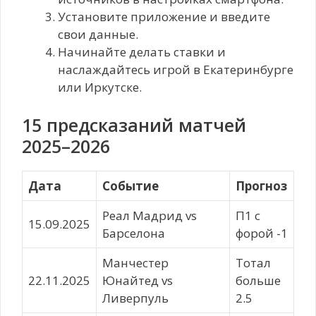
Установите приложение и введите
свои данные.
Начинайте делать ставки и
наслаждайтесь игрой в Екатеринбурге
или Иркутске.
15 предсказаний матчей
2025–2026
Дата
Событие
Прогноз
Реал Мадрид vs
П1 с
15.09.2025
Барселона
форой -1
Манчестер
Тотал
22.11.2025
Юнайтед vs
больше
Ливерпуль
2.5