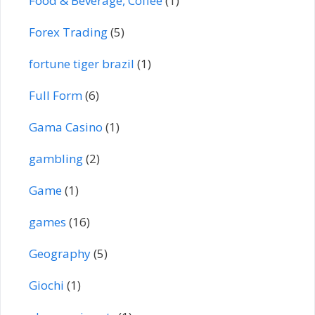
Food & Beverage, Coffee
(1)
Forex Trading
(5)
fortune tiger brazil
(1)
Full Form
(6)
Gama Casino
(1)
gambling
(2)
Game
(1)
games
(16)
Geography
(5)
Giochi
(1)