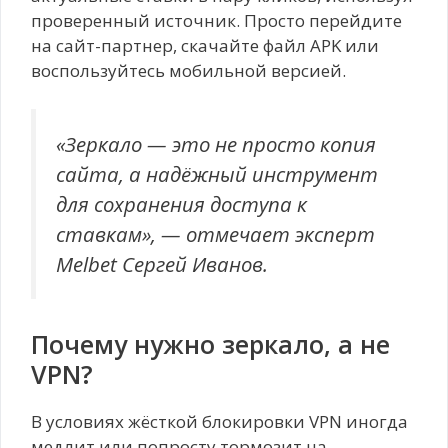
проверенный источник. Просто перейдите
на сайт-партнер, скачайте файл APK или
воспользуйтесь мобильной версией.
«Зеркало — это не просто копия
сайта, а надёжный инструмент
для сохранения доступа к
ставкам», — отмечает эксперт
Melbet Сергей Иванов.
Почему нужно зеркало, а не
VPN?
В условиях жёсткой блокировки VPN иногда
медлит или попросту тормозит на