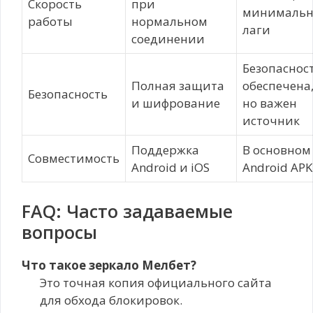
Скорость
при
минималь
работы
нормальном
лаги
соединении
Безопаснос
Полная защита
обеспечена
Безопасность
и шифрование
но важен
источник
Поддержка
В основном
Совместимость
Android и iOS
Android APK
FAQ: Часто задаваемые
вопросы
Что такое зеркало Мелбет?
Это точная копия официального сайта
для обхода блокировок.