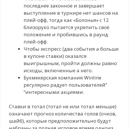
последнее законное и завершает
выступление в турнире нет шансов на
плей-офф, тогда как «Болонья» с 12
близоруко пытается укрепить своё
положение и пробившись в раунд
плей-офф.
Чтобы экспресс (два события а больше
в купоне ставки) оказался
выигрышным, пройти должны равно
исходы, включенные а него.
Букмекерская компания Winline
регулярно радует пользователей”
“интересными акциями.
Ставки в тотал (тотал не или тотал меньше)
означают прогноз количества голов (очков,
шайб), которые предположительно будут
набраны за полная игровое время одноиз