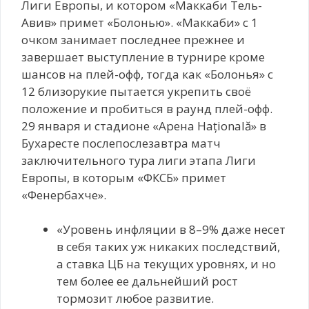
Лиги Европы, и котором «Маккаби Тель-
Авив» примет «Болонью». «Маккаби» с 1
очком занимает последнее прежнее и
завершает выступление в турнире кроме
шансов на плей-офф, тогда как «Болонья» с
12 близорукие пытается укрепить своё
положение и пробиться в раунд плей-офф.
29 января и стадионе «Арена Наțională» в
Бухаресте послепослезавтра матч
заключительного тура лиги этапа Лиги
Европы, в которым «ФКСБ» примет
«Фенербахче».
«Уровень инфляции в 8–9% даже несет
в себя таких уж никаких последствий,
а ставка ЦБ на текущих уровнях, и но
тем более ее дальнейший рост
тормозит любое развитие.