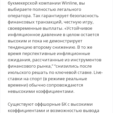
букмекерской компании Winline, вы
выбираете полностью легального
оператора. Так гарантирует безопасность
финансовых транзакций, честную игру,
своевременные выплаты. «Устойчивое
инфляционное давление в целом остается
высоким и пока не демонстрирует
тенденцию второму снижению. В то же
время перспективные инфляционные
ожидания, рассчитанные из инструментов
финансового рынка,” “снизились после
июльского решать по ключевой ставке. Live-
ставки на спорт (в режиме реальные
времени) обычно сопровождаются
невысокими коэффициентами.
Существуют оффшорные БК с высокими
коэффициентами и возможностью вывода