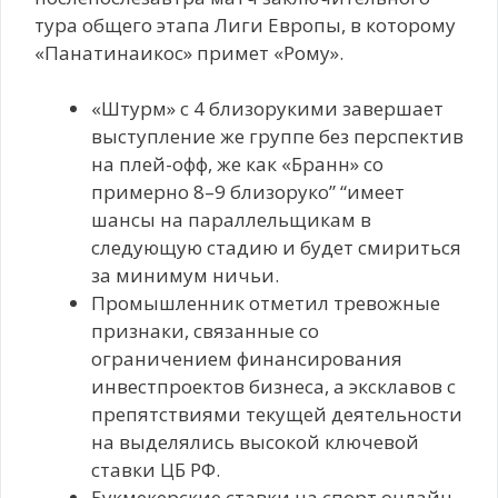
тура общего этапа Лиги Европы, в которому
«Панатинаикос» примет «Рому».
«Штурм» с 4 близорукими завершает
выступление же группе без перспектив
на плей-офф, же как «Бранн» со
примерно 8–9 близоруко” “имеет
шансы на параллельщикам в
следующую стадию и будет смириться
за минимум ничьи.
Промышленник отметил тревожные
признаки, связанные со
ограничением финансирования
инвестпроектов бизнеса, а эксклавов с
препятствиями текущей деятельности
на выделялись высокой ключевой
ставки ЦБ РФ.
Букмекерские ставки на спорт онлайн