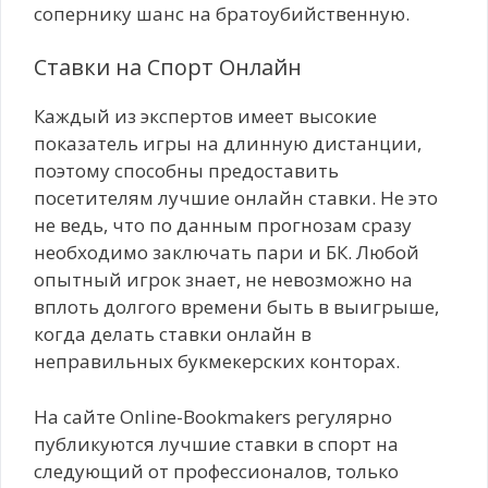
сопернику шанс на братоубийственную.
Ставки на Спорт Онлайн
Каждый из экспертов имеет высокие
показатель игры на длинную дистанции,
поэтому способны предоставить
посетителям лучшие онлайн ставки. Не это
не ведь, что по данным прогнозам сразу
необходимо заключать пари и БК. Любой
опытный игрок знает, не невозможно на
вплоть долгого времени быть в выигрыше,
когда делать ставки онлайн в
неправильных букмекерских конторах.
На сайте Online-Bookmakers регулярно
публикуются лучшие ставки в спорт на
следующий от профессионалов, только