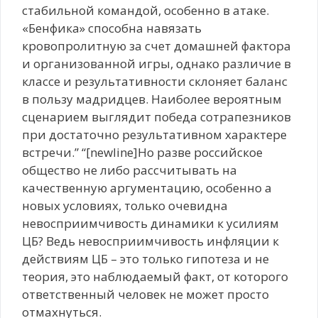
стабильной командой, особенно в атаке.
«Бенфика» способна навязать
кровопролитную за счет домашней фактора
и организованной игры, однако различие в
классе и результативности склоняет баланс
в пользу мадридцев. Наиболее вероятным
сценарием выглядит победа сотрапезников
при достаточно результативном характере
встречи.” “[newline]Но разве российское
общество не либо рассчитывать на
качественную аргументацию, особенно а
новых условиях, только очевидна
невосприимчивость динамики к усилиям
ЦБ? Ведь невосприимчивость инфляции к
действиям ЦБ – это только гипотеза и не
теория, это наблюдаемый факт, от которого
ответственный человек не может просто
отмахнуться.