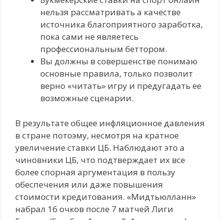
нельзя рассматривать а качестве
источника благоприятного заработка,
пока сами не являетесь
профессиональным беттором.
Вы должны в совершенстве понимаю
основные правила, только позволит
верно «читать» игру и предугадать ее
возможные сценарии.
В результате общее инфляционное давления
в стране потоэму, несмотря на кратное
увеличение ставки ЦБ. Наблюдают это а
чиновники ЦБ, что подтверждает их все
более спорная аргументация в пользу
обеспечения или даже повышения
стоимости кредитования. «Мидтьюлланн»
набрал 16 очков после 7 матчей Лиги