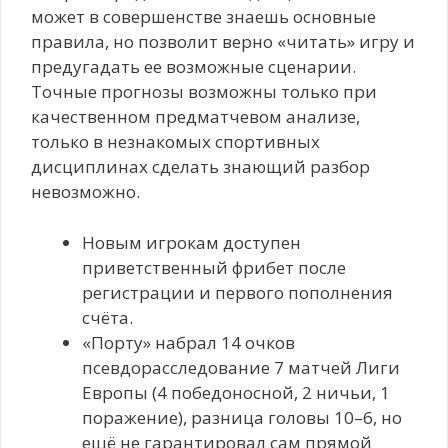
может в совершенстве знаешь основные
правила, но позволит верно «читать» игру и
предугадать ее возможные сценарии.
Точные прогнозы возможны только при
качественном предматчевом анализе,
только в незнакомых спортивных
дисциплинах сделать знающий разбор
невозможно.
Новым игрокам доступен
приветственный фрибет после
регистрации и первого пополнения
счёта.
«Порту» набрал 14 очков
псевдорасследование 7 матчей Лиги
Европы (4 победоносной, 2 ничьи, 1
поражение), разница головы 10–6, но
ещё не гарантировал сам прямой