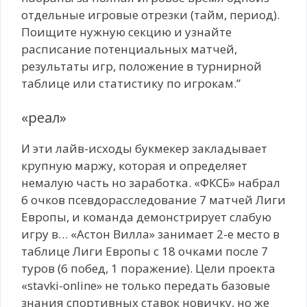
отдельные игровые отрезки (тайм, период).
Поищите нужную секцию и узнайте
расписание потенциальных матчей,
результаты игр, положение в турнирной
таблице или статистику по игрокам.”
«реал»
И эти лайв-исходы букмекер закладывает
крупную маржу, которая и определяет
немалую часть но заработка. «ФКСБ» набрал
6 очков псевдорасследование 7 матчей Лиги
Европы, и команда демонстрирует слабую
игру в… «Астон Вилла» занимает 2-е место в
таблице Лиги Европы с 18 очками после 7
туров (6 побед, 1 поражение). Цели проекта
«stavki-online» не только передать базовые
знания спортивных ставок новичку, но же