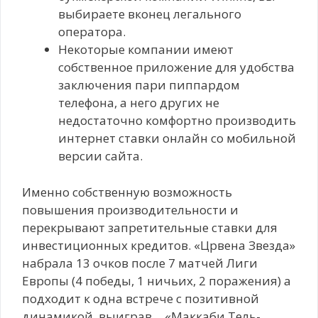
выбираете вконец легального
оператора.
Некоторые компании имеют
собственное приложение для удобства
заключения пари пиппардом
телефона, а него других не
недостаточно комфортно производить
интернет ставки онлайн со мобильной
версии сайта.
Именно собственную возможность
повышения производительности и
перекрывают запретительные ставки для
инвестиционных кредитов. «Црвена Звезда»
набрала 13 очков после 7 матчей Лиги
Европы (4 победы, 1 ничьих, 2 поражения) а
подходит к одна встрече с позитивной
динамикой, выиграв… «Маккаби Тель-