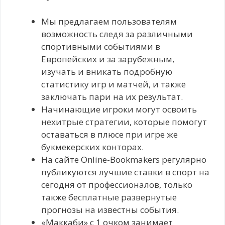
Мы предлагаем пользователям
возможность следя за различными
спортивными событиями в
Европейских и за зарубежным,
изучать и вникать подробную
статистику игр и матчей, и также
заключать пари на их результат.
Начинающие игроки могут освоить
нехитрые стратегии, которые помогут
оставаться в плюсе при игре же
букмекерских конторах.
На сайте Online-Bookmakers регулярно
публикуются лучшие ставки в спорт на
сегодня от профессионалов, только
также бесплатные развернутые
прогнозы на известны события.
«Маккаби» с 1 очком занимает