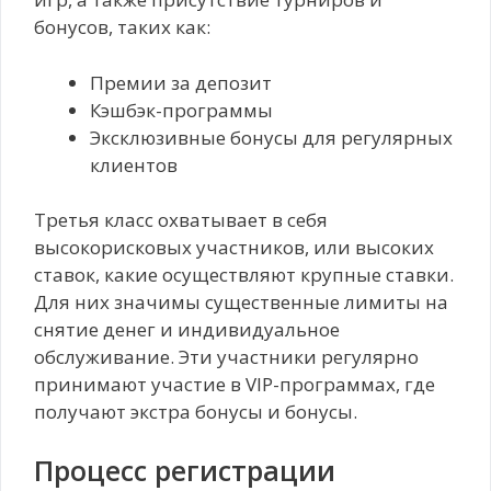
бонусов, таких как:
Премии за депозит
Кэшбэк-программы
Эксклюзивные бонусы для регулярных
клиентов
Третья класс охватывает в себя
высокорисковых участников, или высоких
ставок, какие осуществляют крупные ставки.
Для них значимы существенные лимиты на
снятие денег и индивидуальное
обслуживание. Эти участники регулярно
принимают участие в VIP-программах, где
получают экстра бонусы и бонусы.
Процесс регистрации