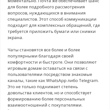
моментально. Почта же обеспечивает шанс
для более подробного рассмотрения
вопросов, нуждающихся в внимания
специалистов. Этот способ коммуникации
подходит для комплексных обращений, где
требуется приложить бумаги или снимки
экрана.
Чаты становятся все более и более
популярными благодаря своей
комфортности и быстроте. Они позволяют
игровым домам оставаться на связи с
пользователями посредством знакомые
каналы, такие как WhatsApp либо Telegram.
Это не только поднимает степень
довольства клиентов, но и способствует
формированию более персональных
взаимоотношений с покупателями.