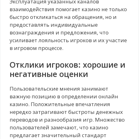
Эксплуатация указанных каналов
взаимодействия помогает казино не только
быстро откликаться на обращения, но и
предоставлять индивидуальные
вознаграждения и предложения, что
усиливает лояльность игроков и их участие
в игровом процессе.
Отклики игроков: хорошие и
негативные оценки
Пользовательские мнения занимают
важную позицию в определении онлайн
казино. Положительные впечатления
нередко затрагивают быстроты денежных
переводов и разнообразия игр. Множество
пользователей замечают, что казино
предлагает значительный стандарт