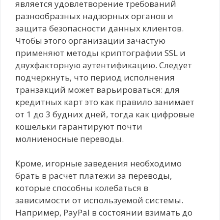
является удовлетворение требований
разнообразных надзорных органов и
защита безопасности данных клиентов.
Чтобы этого организации зачастую
применяют методы криптографии SSL и
двухфакторную аутентификацию. Следует
подчеркнуть, что период исполнения
транзакций может варьироваться: для
кредитных карт это как правило занимает
от 1 до 3 будних дней, тогда как цифровые
кошельки гарантируют почти
молниеносные переводы.
Кроме, игорные заведения необходимо
брать в расчет платежи за переводы,
которые способны колебаться в
зависимости от используемой системы.
Например, PayPal в состоянии взимать до