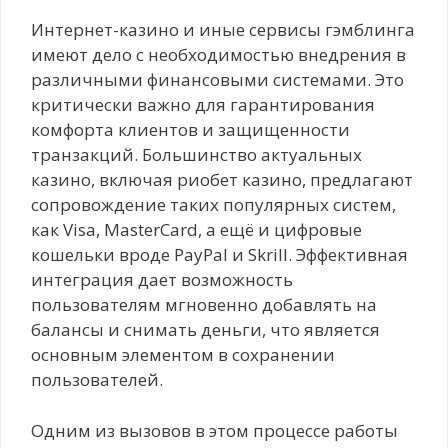
Интернет-казино и иные сервисы гэмблинга
имеют дело с необходимостью внедрения в
различными финансовыми системами. Это
критически важно для гарантирования
комфорта клиентов и защищенности
транзакций. Большинство актуальных
казино, включая риобет казино, предлагают
сопровождение таких популярных систем,
как Visa, MasterCard, а ещё и цифровые
кошельки вроде PayPal и Skrill. Эффективная
интеграция дает возможность
пользователям мгновенно добавлять на
балансы и снимать деньги, что является
основным элементом в сохранении
пользователей.
Одним из вызовов в этом процессе работы