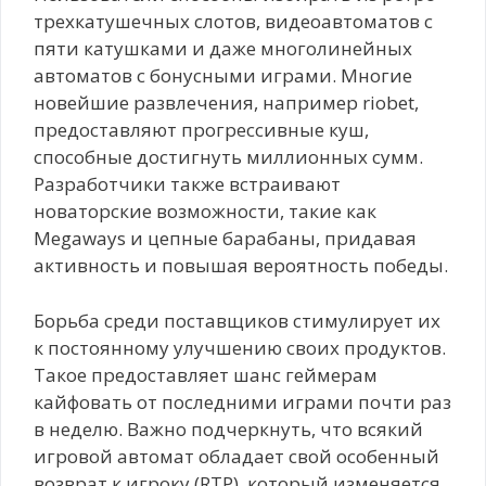
трехкатушечных слотов, видеоавтоматов с
пяти катушками и даже многолинейных
автоматов с бонусными играми. Многие
новейшие развлечения, например riobet,
предоставляют прогрессивные куш,
способные достигнуть миллионных сумм.
Разработчики также встраивают
новаторские возможности, такие как
Megaways и цепные барабаны, придавая
активность и повышая вероятность победы.
Борьба среди поставщиков стимулирует их
к постоянному улучшению своих продуктов.
Такое предоставляет шанс геймерам
кайфовать от последними играми почти раз
в неделю. Важно подчеркнуть, что всякий
игровой автомат обладает свой особенный
возврат к игроку (RTP), который изменяется