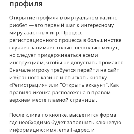
профиля
Открытие профиля в виртуальном казино
риобет — это первый шаг к интересному
миру азартных игр. Процесс
регистрационного процесса в большинстве
случаев занимает только несколько минут,
но следует придерживаться всеми
инструкциям, чтобы не допустить промахов.
Вначале игроку требуется перейти на сайт
избранного казино и отыскать кнопку
«Регистрация» или "Открыть аккаунт". Как
правило иконка расположена в правом
верхнем месте главной страницы.
После клика по кнопке, высветится форма,
где необходимо будет заполнить ключевую
информацию: имя, email-адрес, и