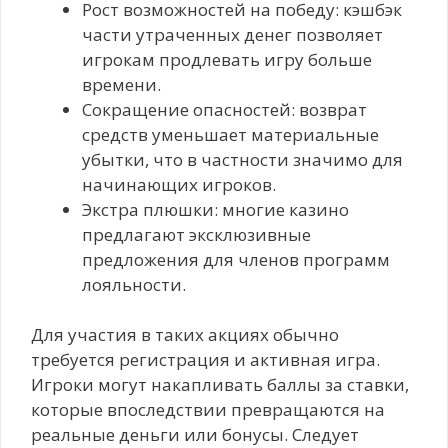
Рост возможностей на победу: кэшбэк
части утраченных денег позволяет
игрокам продлевать игру больше
времени.
Сокращение опасностей: возврат
средств уменьшает материальные
убытки, что в частности значимо для
начинающих игроков.
Экстра плюшки: многие казино
предлагают эксклюзивные
предложения для членов программ
лояльности.
Для участия в таких акциях обычно
требуется регистрация и активная игра.
Игроки могут накапливать баллы за ставки,
которые впоследствии превращаются на
реальные деньги или бонусы. Следует