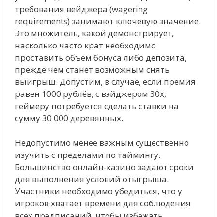
требования вейджера (wagering
requirements) занимают ключевую значение.
Это множитель, какой демонстрирует,
насколько часто крат необходимо
проставить объем бонуса либо депозита,
прежде чем станет возможным снять
выигрыш. Допустим, в случае, если премия
равен 1000 рублёв, с вэйджером 30x,
геймеру потребуется сделать ставки на
сумму 30 000 деревянных.
Недопустимо менее важным существенно
изучить с пределами по таймингу.
Большинство онлайн-казино задают сроки
для выполнения условий отыгрыша.
Участники необходимо убедиться, что у
игроков хватает времени для соблюдения
всех предписаний, чтобы избежать