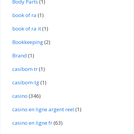
Body Parts
(1)
book of ra
(1)
book of ra it
(1)
Bookkeeping
(2)
Brand
(1)
casibom tr
(1)
casibom-tg
(1)
casino
(346)
casino en ligne argent reel
(1)
casino en ligne fr
(63)