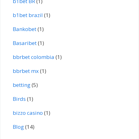
b1bet BR
(1)
b1bet brazil
(1)
Bankobet
(1)
Basaribet
(1)
bbrbet colombia
(1)
bbrbet mx
(1)
betting
(5)
Birds
(1)
bizzo casino
(1)
Blog
(14)