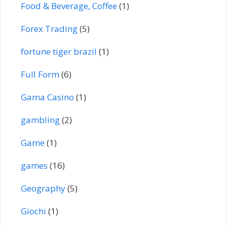
Food & Beverage, Coffee
(1)
Forex Trading
(5)
fortune tiger brazil
(1)
Full Form
(6)
Gama Casino
(1)
gambling
(2)
Game
(1)
games
(16)
Geography
(5)
Giochi
(1)