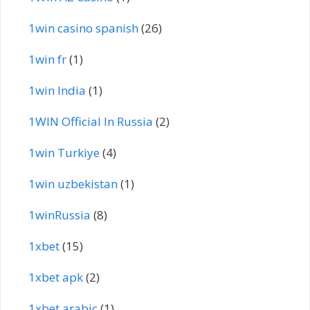
1win casino spanish
(26)
1win fr
(1)
1win India
(1)
1WIN Official In Russia
(2)
1win Turkiye
(4)
1win uzbekistan
(1)
1winRussia
(8)
1xbet
(15)
1xbet apk
(2)
1xbet arabic
(1)