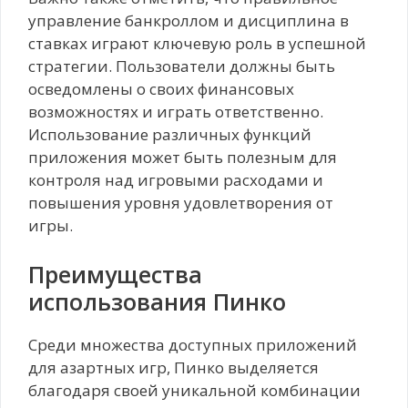
управление банкроллом и дисциплина в
ставках играют ключевую роль в успешной
стратегии. Пользователи должны быть
осведомлены о своих финансовых
возможностях и играть ответственно.
Использование различных функций
приложения может быть полезным для
контроля над игровыми расходами и
повышения уровня удовлетворения от
игры.
Преимущества
использования Пинко
Среди множества доступных приложений
для азартных игр, Пинко выделяется
благодаря своей уникальной комбинации