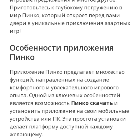
Приготовьтесь к глубокому погружению в
мир Пинко, который откроет перед вами
двери в уникальные приключения азартных
игр!
Особенности приложения
Пинко
Приложение Пинко предлагает множество
функций, направленных на создание
комфортного и увлекательного игрового
опыта. Одной из ключевых особенностей
является возможность
Пинко скачать
и
установить приложение на свои мобильные
устройства или ПК. Эта простота установки
делает платформу доступной каждому
желающему.