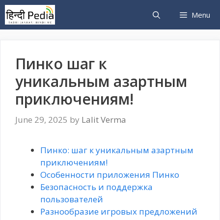
Skip
Menu
to
content
Пинко шаг к
уникальным азартным
приключениям!
June 29, 2025
by
Lalit Verma
Пинко: шаг к уникальным азартным
приключениям!
Особенности приложения Пинко
Безопасность и поддержка
пользователей
Разнообразие игровых предложений