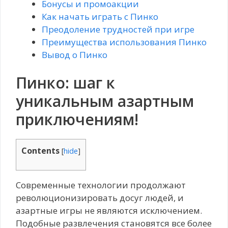
Бонусы и промоакции
Как начать играть с Пинко
Преодоление трудностей при игре
Преимущества использования Пинко
Вывод о Пинко
Пинко: шаг к
уникальным азартным
приключениям!
Contents
[
hide
]
Современные технологии продолжают
революционизировать досуг людей, и
азартные игры не являются исключением.
Подобные развлечения становятся все более