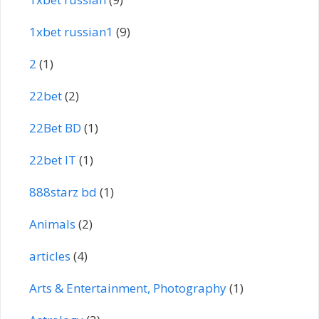
1xbet russian1
(9)
2
(1)
22bet
(2)
22Bet BD
(1)
22bet IT
(1)
888starz bd
(1)
Animals
(2)
articles
(4)
Arts & Entertainment, Photography
(1)