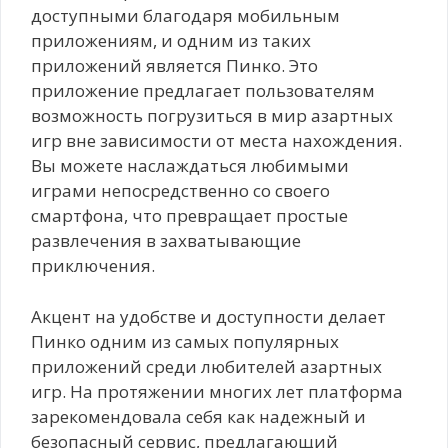
доступными благодаря мобильным
приложениям, и одним из таких
приложений является Пинко. Это
приложение предлагает пользователям
возможность погрузиться в мир азартных
игр вне зависимости от места нахождения.
Вы можете наслаждаться любимыми
играми непосредственно со своего
смартфона, что превращает простые
развлечения в захватывающие
приключения.
Акцент на удобстве и доступности делает
Пинко одним из самых популярных
приложений среди любителей азартных
игр. На протяжении многих лет платформа
зарекомендовала себя как надежный и
безопасный сервис, предлагающий