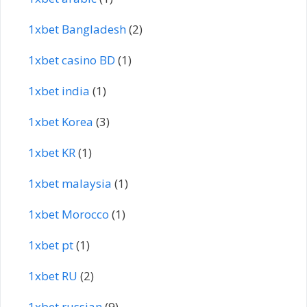
1xbet Bangladesh
(2)
1xbet casino BD
(1)
1xbet india
(1)
1xbet Korea
(3)
1xbet KR
(1)
1xbet malaysia
(1)
1xbet Morocco
(1)
1xbet pt
(1)
1xbet RU
(2)
1xbet russian
(9)