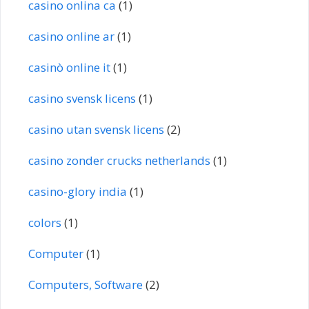
casino onlina ca
(1)
casino online ar
(1)
casinò online it
(1)
casino svensk licens
(1)
casino utan svensk licens
(2)
casino zonder crucks netherlands
(1)
casino-glory india
(1)
colors
(1)
Computer
(1)
Computers, Software
(2)