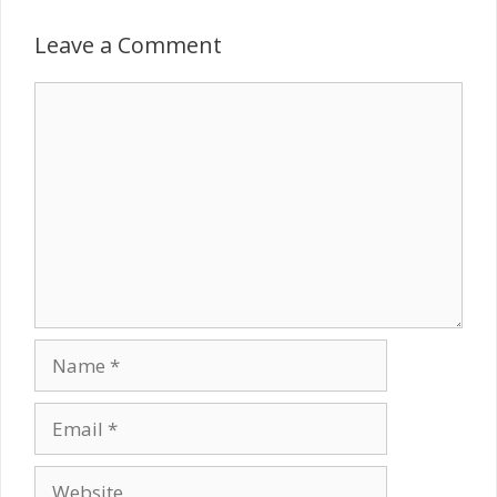
Leave a Comment
Comment
Name
Email
Website