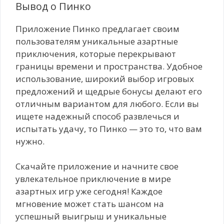
Вывод о Пинко
Приложение Пинко предлагает своим
пользователям уникальные азартные
приключения, которые перекрывают
границы времени и пространства. Удобное
использование, широкий выбор игровых
предложений и щедрые бонусы делают его
отличным вариантом для любого. Если вы
ищете надежный способ развлечься и
испытать удачу, то Пинко — это то, что вам
нужно.
Скачайте приложение и начните свое
увлекательное приключение в мире
азартных игр уже сегодня! Каждое
мгновение может стать шансом на
успешный выигрыш и уникальные