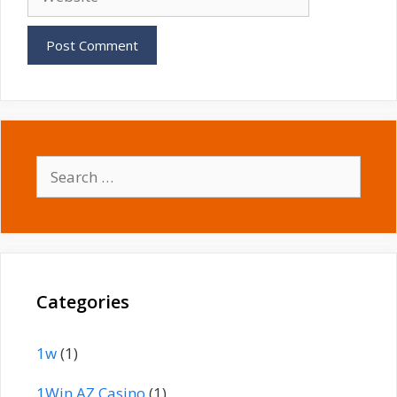
Search
for:
Categories
1w
(1)
1Win AZ Casino
(1)