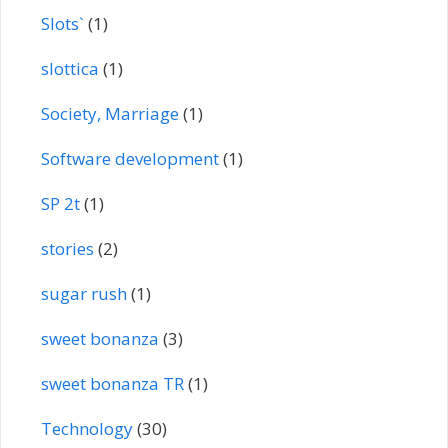
Slots`
(1)
slottica
(1)
Society, Marriage
(1)
Software development
(1)
SP 2t
(1)
stories
(2)
sugar rush
(1)
sweet bonanza
(3)
sweet bonanza TR
(1)
Technology
(30)