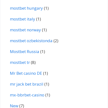
mostbet hungary
(1)
mostbet italy
(1)
mostbet norway
(1)
mostbet ozbekistonda
(2)
Mostbet Russia
(1)
mostbet tr
(8)
Mr Bet casino DE
(1)
mr jack bet brazil
(1)
mx-bbrbet-casino
(1)
New
(7)