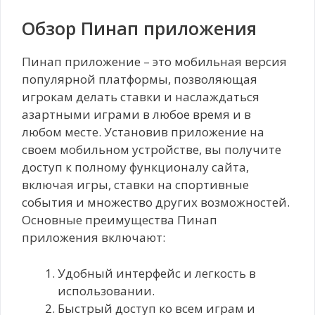
Обзор Пинап приложения
Пинап приложение – это мобильная версия
популярной платформы, позволяющая
игрокам делать ставки и наслаждаться
азартными играми в любое время и в
любом месте. Установив приложение на
своем мобильном устройстве, вы получите
доступ к полному функционалу сайта,
включая игры, ставки на спортивные
события и множество других возможностей.
Основные преимущества Пинап
приложения включают:
Удобный интерфейс и легкость в
использовании.
Быстрый доступ ко всем играм и