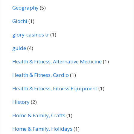
Geography
(5)
Giochi
(1)
glory-casinos tr
(1)
guide
(4)
Health & Fitness, Alternative Medicine
(1)
Health & Fitness, Cardio
(1)
Health & Fitness, Fitness Equipment
(1)
History
(2)
Home & Family, Crafts
(1)
Home & Family, Holidays
(1)