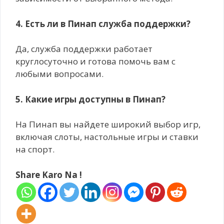
4. Есть ли в Пинап служба поддержки?
Да, служба поддержки работает
круглосуточно и готова помочь вам с
любыми вопросами.
5. Какие игры доступны в Пинап?
На Пинап вы найдете широкий выбор игр,
включая слоты, настольные игры и ставки
на спорт.
Share Karo Na !