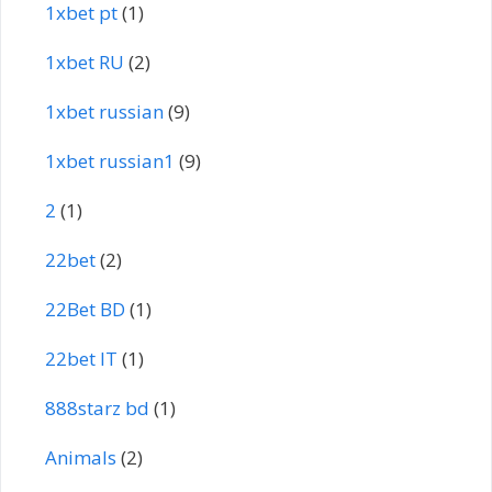
1xbet pt
(1)
1xbet RU
(2)
1xbet russian
(9)
1xbet russian1
(9)
2
(1)
22bet
(2)
22Bet BD
(1)
22bet IT
(1)
888starz bd
(1)
Animals
(2)