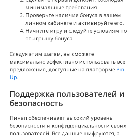
минимальные требования.
Проверьте наличие бонуса в вашем
личном кабинете и активируйте его.
Начните игру и следуйте условиям по
отыгрышу бонуса.
Следуя этим шагам, вы сможете
максимально эффективно использовать все
предложения, доступные на платформе
Pin
Up
.
Поддержка пользователей и
безопасность
Пинап обеспечивает высокий уровень
безопасности и конфиденциальности своих
пользователей. Все данные шифруются, а