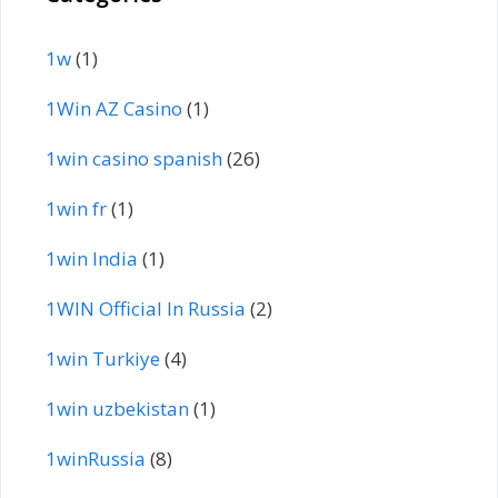
1w
(1)
1Win AZ Casino
(1)
1win casino spanish
(26)
1win fr
(1)
1win India
(1)
1WIN Official In Russia
(2)
1win Turkiye
(4)
1win uzbekistan
(1)
1winRussia
(8)