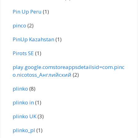
Pin Up Peru
(1)
pinco
(2)
PinUp Kazahstan
(1)
Pirots SE
(1)
play.google.comstoreappsdetailsid=com.pinc
o.nicotoss_Английский
(2)
plinko
(8)
plinko in
(1)
plinko UK
(3)
plinko_pl
(1)