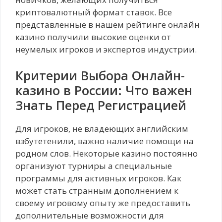
криптовалютный формат ставок. Все
представленные в нашем рейтинге онлайн
казино получили высокие оценки от
неумелых игроков и экспертов индустрии.
Критерии Выбора Онлайн-
казино в России: Что важен
Знать Перед Регистрацией
Для игроков, не владеющих английским
взбутетенили, важно наличие помощи на
родном слов. Некоторые казино постоянно
организуют турниры а специальные
программы для активных игроков. Как
может стать странным дополнением к
своему игровому опыту же предоставить
дополнительные возможности для