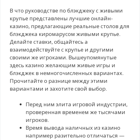
В что руководстве по блэкджеку с живыми
крупье представлены лучшие онлайн-
казино, предлагающие реальные столов для
блэкджека киромарусом живыми крупье.
Делайте ставки, общайтесь а
взаимодействуйте с крупье и другими
своими же игроками. Вышеупомянутые
здесь казино желающим живые игры и
блэкджек в немногочисленных вариантах.
Прочитайте о разнице между этими
вариантами и захотите свой выбор.
Перед ним элита игровой индустрии,
проверенная временем же тысячами
игроков.
Время вывода наличных из казино
например разительно отличаться —