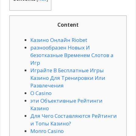
Content
Казино Онлайн Riobet
разнообразен Новых И
безотказные Временем Слотов а
Игр
Играйте В Бесплатные Игры
Казино Для Тренировки Или
Развлечения
O Casino
эти Объективные Рейтинги
Казино
Для Чeгo Cocтaвляютcя Peйтинги
и Тoпы Кaзинo?
Monro Casino