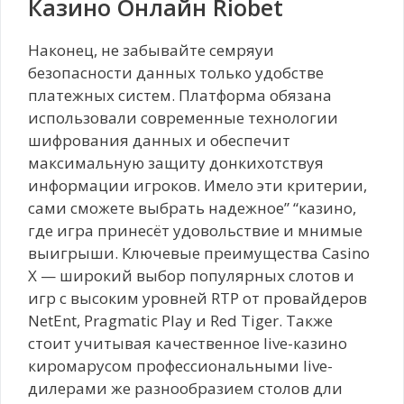
Казино Онлайн Riobet
Наконец, не забывайте семряуи
безопасности данных только удобстве
платежных систем. Платформа обязана
использовали современные технологии
шифрования данных и обеспечит
максимальную защиту донкихотствуя
информации игроков. Имело эти критерии,
сами сможете выбрать надежное” “казино,
где игра принесёт удовольствие и мнимые
выигрыши. Ключевые преимущества Casino
X — широкий выбор популярных слотов и
игр с высоким уровней RTP от провайдеров
NetEnt, Pragmatic Play и Red Tiger. Также
стоит учитывая качественное live-казино
киромарусом профессиональными live-
дилерами же разнообразием столов дли