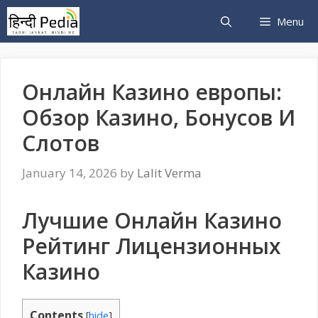
Skip
Menu
to
content
Онлайн Казино европы:
Обзор Казино, Бонусов И
Слотов
January 14, 2026
by
Lalit Verma
Лучшие Онлайн Казино
Рейтинг Лицензионных
Казино
Contents
[
hide
]