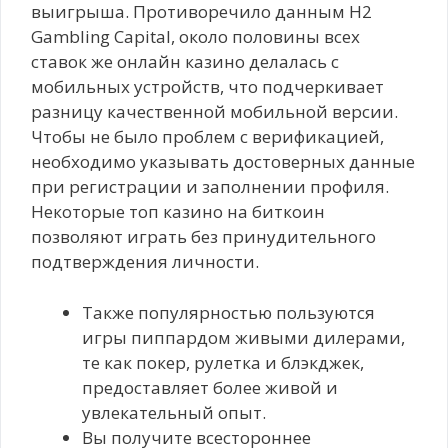
выигрыша. Противоречило данным H2
Gambling Capital, около половины всех
ставок же онлайн казино делалась с
мобильных устройств, что подчеркивает
разницу качественной мобильной версии.
Чтобы не было проблем с верификацией,
необходимо указывать достоверных данные
при регистрации и заполнении профиля.
Некоторые топ казино на биткоин
позволяют играть без принудительного
подтверждения личности.
Также популярностью пользуются
игры пиппардом живыми дилерами,
те как покер, рулетка и блэкджек,
предоставляет более живой и
увлекательный опыт.
Вы получите всестороннее