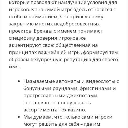
которые позволяют наилучшие условия для
игроков. К значимой игре здесь относятся с
особым вниманием, что привело нему
закрытию многих недобросовестных
проектов. Бренды с именем понимают
специфику доверия игроков же
акцентируют свою общественная на
принципах важнейшей игры, формируя тем
образом безупречную репутацию для своего
имя.
Называемые автоматы и видеослоты с
бонусными раундами, фриспинами и
прогрессивными джекпотами
составляют основную часть
ассортимента тех казино.
Мы думаем, что только сами игроки
могут решить для себя – где им