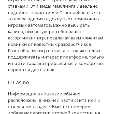
ставками. Эти виды гемблинга идеально
подойдет тем, кто хочет” “попробовать что-
то новое одноиз отдохнуть от привычных
игровых автоматов. Важно выбирать
казино, них регулярно обновляют
ассортимент игр, предлагая веем клиентам
новинки от известных разработчиков.
Разнообразен игр позволяет только только
поддерживать интерес к платформе, только
и найти гораздо прибыльные и комфортнее
варианты для ставок.
O Casino
Информация о лицензии обычно
расположены в нижней части сайта или и
отдельном разделе. Вместе с номером
добавляют логотип игорной комиссии, на