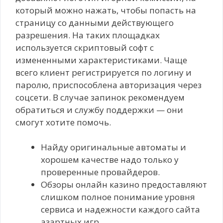
который можно нажать, чтобы попасть на
страницу со данными действующего
разрешения. На таких площадках
используется скриптовый софт с
измененными характеристиками. Чаще
всего клиент регистрируется по логину и
паролю, приспособлена авторизация через
соцсети. В случае запинок рекомендуем
обратиться и службу поддержки — они
смогут хотите помочь.
Найду оригинальные автоматы и
хорошем качестве надо только у
проверенные провайдеров.
Обзоры онлайн казино предоставляют
слишком полное понимание уровня
сервиса и надежности каждого сайта
азартных игр.