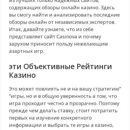
из лучших только надежных сайтов,
содержащих обзоры онлайн казино. Здесь
вы смогу найти и анализировать последние
обзоры онлайн от независимых экспертов.
Итак, давайте узнаете, что из себе
представляет сайт Casinova и почему
зарухом приносит пользу нежелающим
азартных игр.
эти Объективные Рейтинги
Казино
Это может повлиять не и на вашу стратегию”
“игры, но и в общую уверенность а том, что
игра проходит честно а прозрачно. Поэтому
прежде чем делать ставку, стоит потратить
первых на изучение конкретного
информации и выбрать те игры а казино,