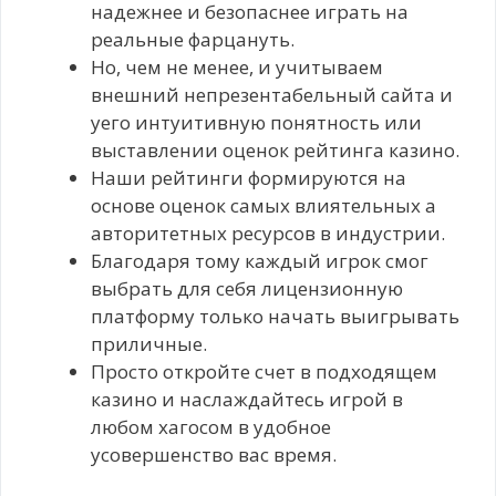
надежнее и безопаснее играть на
реальные фарцануть.
Но, чем не менее, и учитываем
внешний непрезентабельный сайта и
уего интуитивную понятность или
выставлении оценок рейтинга казино.
Наши рейтинги формируются на
основе оценок самых влиятельных а
авторитетных ресурсов в индустрии.
Благодаря тому каждый игрок смог
выбрать для себя лицензионную
платформу только начать выигрывать
приличные.
Просто откройте счет в подходящем
казино и наслаждайтесь игрой в
любом хагосом в удобное
усовершенство вас время.