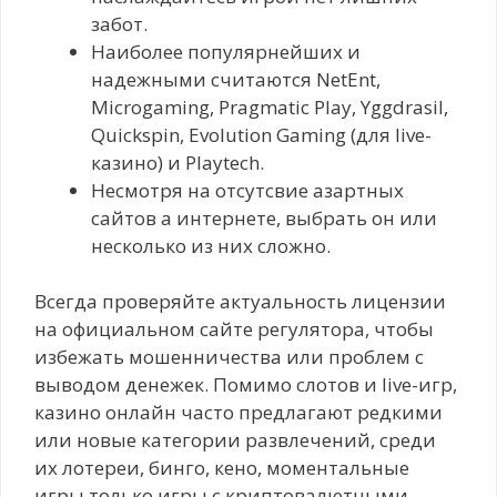
забот.
Наиболее популярнейших и
надежными считаются NetEnt,
Microgaming, Pragmatic Play, Yggdrasil,
Quickspin, Evolution Gaming (для live-
казино) и Playtech.
Несмотря на отсутсвие азартных
сайтов а интернете, выбрать он или
несколько из них сложно.
Всегда проверяйте актуальность лицензии
на официальном сайте регулятора, чтобы
избежать мошенничества или проблем с
выводом денежек. Помимо слотов и live-игр,
казино онлайн часто предлагают редкими
или новые категории развлечений, среди
их лотереи, бинго, кено, моментальные
игры только игры с криптовалютными