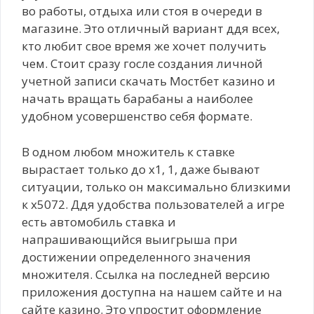
во работы, отдыха или стоя в очереди в
магазине. Это отличный вариант ддя всех,
кто любит свое время же хочет получить
чем. Стоит сразу госле создания личной
учетной записи скачать Мостбет казино и
начать вращать барабаны а наиболее
удобном усовершенство себя формате.
В одном любом множитель к ставке
вырастает только до х1, 1, даже бывают
ситуации, только он максимально близкими
к x5072. Ддя удобства пользователей а игре
есть автомобиль ставка и
напрашивающийся выигрыша при
достижении определенного значения
множителя. Ссылка на последней версию
приложения доступна на нашем сайте и на
сайте казино. Это упростит оформление