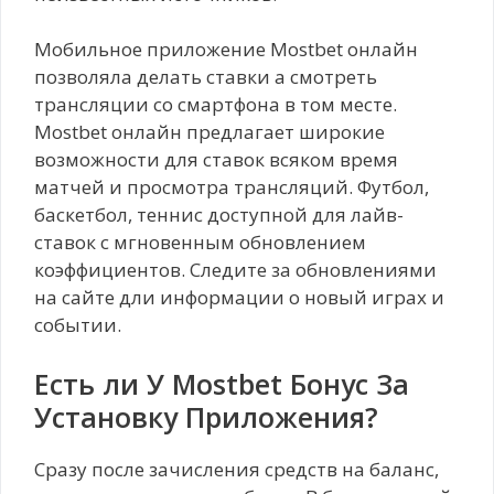
Мобильное приложение Mostbet онлайн
позволяла делать ставки а смотреть
трансляции со смартфона в том месте.
Mostbet онлайн предлагает широкие
возможности для ставок всяком время
матчей и просмотра трансляций. Футбол,
баскетбол, теннис доступной для лайв-
ставок с мгновенным обновлением
коэффициентов. Следите за обновлениями
на сайте дли информации о новый играх и
событии.
Есть ли У Mostbet Бонус За
Установку Приложения?
Сразу после зачисления средств на баланс,