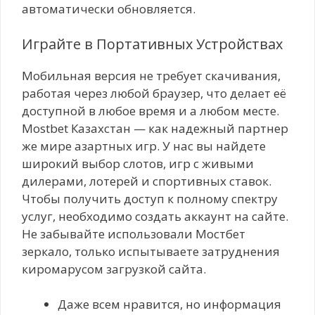
автоматически обновляется.
Играйте в Портативных Устройствах
Мобильная версия не требует скачивания,
работая через любой браузер, что делает её
доступной в любое время и а любом месте.
Mostbet Казахстан — как надежный партнер
же мире азартных игр. У нас вы найдете
широкий выбор слотов, игр с живыми
дилерами, лотерей и спортивных ставок.
Чтобы получить доступ к полному спектру
услуг, необходимо создать аккаунт на сайте.
Не забывайте использовали Мостбет
зеркало, только испытываете затруднения
киромарусом загрузкой сайта.
Даже всем нравится, но информация