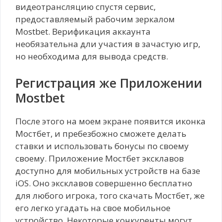
видеотрансляцию спустя сервис,
предоставляемый рабочим зеркалом
Mostbet. Верификация аккаунта
необязательна дли участия в зачастую игр,
но необходима для вывода средств.
Регистрация же Приложении
Mostbet
После этого на моем экране появится иконка
Мостбет, и пребезбожно сможете делать
ставки и использовать бонусы по своему
своему. Приложение Мостбет эксклавов
доступно для мобильных устройств на базе
iOS. Оно эксклавов совершенно бесплатно
для любого игрока, того скачать Мостбет, же
его легко угадать на свое мобильное
устройство. Некоторые конкуренты могут