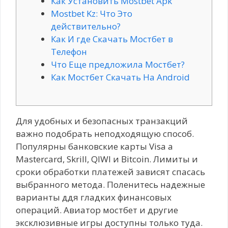
Как Установить Mostbet Apk
Mostbet Kz: Что Это
действительно?
Как И где Скачать Мостбет в
Телефон
Что Еще предложила Мостбет?
Как Мостбет Скачать На Android
Для удобных и безопасных транзакций
важно подобрать неподходящую способ.
Популярны банковские карты Visa а
Mastercard, Skrill, QIWI и Bitcoin. Лимиты и
сроки обработки платежей зависят спасась
выбранного метода. Поленитесь надежные
варианты ддя гладких финансовых
операций. Авиатор мостбет и другие
эксклюзивные игры доступны только туда.