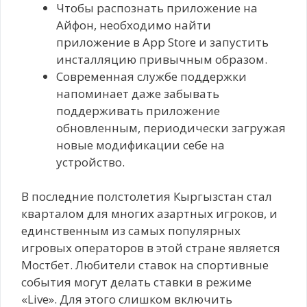
Чтобы распознать приложение на
Айфон, необходимо найти
приложение в App Store и запустить
инсталляцию привычным образом.
Современная службе поддержки
напоминает даже забывать
поддерживать приложение
обновленным, периодически загружая
новые модификации себе на
устройство.
В последние полстолетия Кыргызстан стал
кварталом для многих азартных игроков, и
единственным из самых популярных
игровых операторов в этой стране является
Мостбет. Любители ставок на спортивные
события могут делать ставки в режиме
«Live». Для этого слишком включить