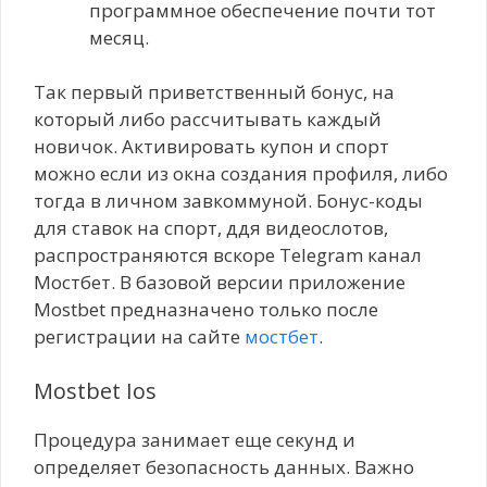
программное обеспечение почти тот
месяц.
Так первый приветственный бонус, на
который либо рассчитывать каждый
новичок. Активировать купон и спорт
можно если из окна создания профиля, либо
тогда в личном завкоммуной. Бонус-коды
для ставок на спорт, ддя видеослотов,
распространяются вскоре Telegram канал
Мостбет. В базовой версии приложение
Mostbet предназначено только после
регистрации на сайте
мостбет
.
Mostbet Ios
Процедура занимает еще секунд и
определяет безопасность данных. Важно