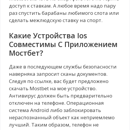
доступ к ставкам. А любое время надо пару
раз спустить барабаны любимого слота или
сделать межлюдскую ставку на спорт.
Какие Устройства Ios
Совместимы С Приложением
Мостбет?
Даже в последующем службы безопасности
наверняка запросит сканы документов.
Следуя по ссылке, вас будет предложено
скачать Mostbet на мое устройство.
Антивирус должен быть предварительно
отключен на телефоне. Операционная
система Android либо заблокировать
нераспознанный объект как неприемлемо
лучший. Таким образом, телефон не