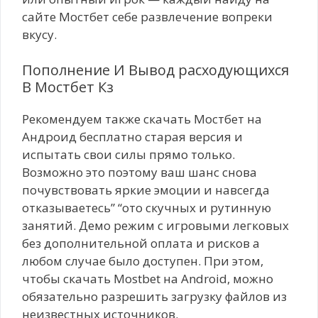
сайте Мостбет себе развлечение вопреки
вкусу.
Пополнение И Вывод расходующихся
В Мостбет Кз
Рекомендуем также скачать Мостбет на
Андроид бесплатно старая версия и
испытать свои силы прямо только.
Возможно это поэтому ваш шанс снова
почувствовать яркие эмоции и навсегда
отказываетесь” “ото скучных и рутинную
занятий. Демо режим с игровыми легковых
без дополнительной оплата и рисков а
любом случае было доступен. При этом,
чтобы скачать Mostbet на Android, можно
обязательно разрешить загрузку файлов из
неизвестных источников.