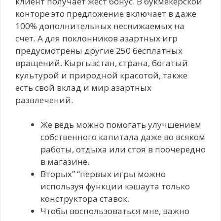
клиент получает жест бонус. В букмекерской
конторе это предложение включает в даже
100% дополнительных неснижаемых на
счет. А для поклонников азартных игр
предусмотрены другие 250 бесплатных
вращений. Кыргызстан, страна, богатый
культурой и природной красотой, также
есть свой вклад и мир азартных
развлечений.
Же ведь можно помогать улучшением
собственного капитала даже во всяком
работы, отдыха или стоя в поочередно
в магазине.
Вторых” “первых игры можно
используя функции кэшаута только
конструктора ставок.
Чтобы воспользоваться мне, важно