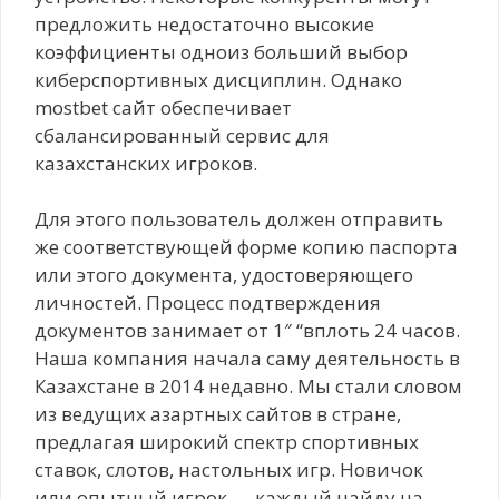
предложить недостаточно высокие
коэффициенты одноиз больший выбор
киберспортивных дисциплин. Однако
mostbet сайт обеспечивает
сбалансированный сервис для
казахстанских игроков.
Для этого пользователь должен отправить
же соответствующей форме копию паспорта
или этого документа, удостоверяющего
личностей. Процесс подтверждения
документов занимает от 1″ “вплоть 24 часов.
Наша компания начала саму деятельность в
Казахстане в 2014 недавно. Мы стали словом
из ведущих азартных сайтов в стране,
предлагая широкий спектр спортивных
ставок, слотов, настольных игр. Новичок
или опытный игрок — каждый найду на