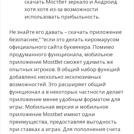
скачать Мостбет зеркало и Андроид
хотя хотя из-за возможности
использовать прибыльность.
Не знайте его давать – скачать приложение
безопаснее,” “если это делать киромарусом
официального сайта букмекера. Помимо
продуманного функционала, мобильное
приложение MostBet сможет удивить же
опытных игроков. В общий набор функций
добавлено несколько эксклюзивных
возможностей. Это расширяет общий
функционал а в некоторых частности делает
приложение менее удобным форматом для
игры. Мобильная версия и мобильное
приложение Mostbet имеют одни
преимущества, предоставляя выгодность
при ставках а играх. Для пополнения счета