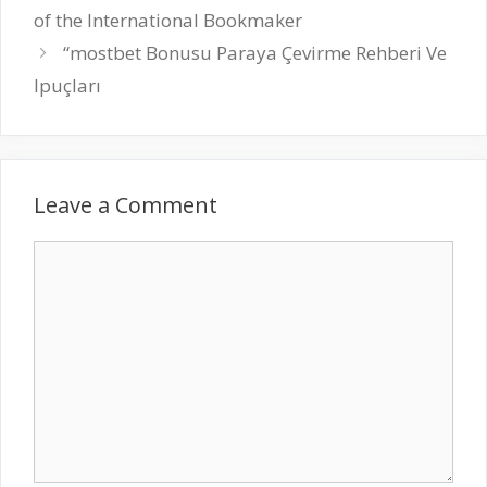
of the International Bookmaker
“mostbet Bonusu Paraya Çevirme Rehberi Ve
Ipuçları
Leave a Comment
Comment