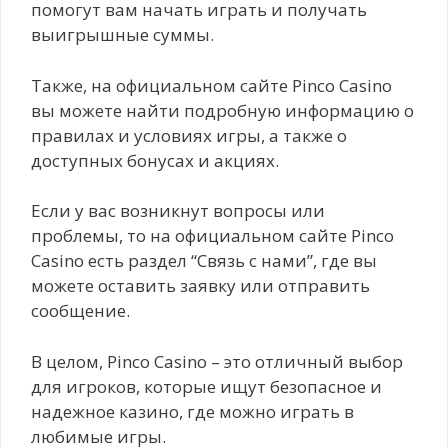
помогут вам начать играть и получать
выигрышные суммы.
Также, на официальном сайте Pinco Casino
вы можете найти подробную информацию о
правилах и условиях игры, а также о
доступных бонусах и акциях.
Если у вас возникнут вопросы или
проблемы, то на официальном сайте Pinco
Casino есть раздел “Связь с нами”, где вы
можете оставить заявку или отправить
сообщение.
В целом, Pinco Casino – это отличный выбор
для игроков, которые ищут безопасное и
надежное казино, где можно играть в
любимые игры.