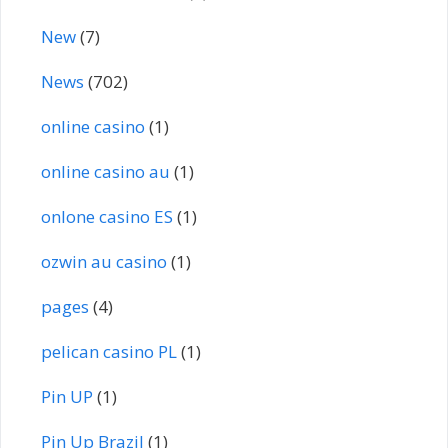
New
(7)
News
(702)
online casino
(1)
online casino au
(1)
onlone casino ES
(1)
ozwin au casino
(1)
pages
(4)
pelican casino PL
(1)
Pin UP
(1)
Pin Up Brazil
(1)