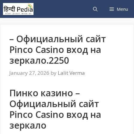
Skip
Menu
to
content
– Официальный сайт
Pinco Casino вход на
зеркало.2250
January 27, 2026
by
Lalit Verma
Пинко казино –
Официальный сайт
Pinco Casino вход на
зеркало