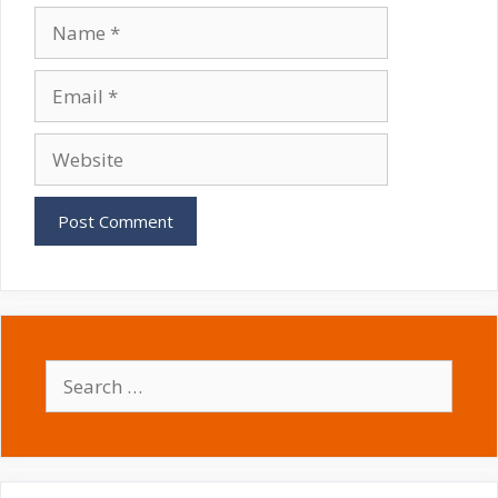
Name
Email
Website
Search
for: