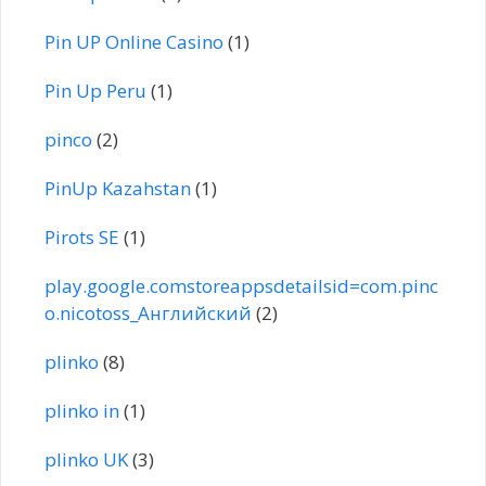
Pin UP Online Casino
(1)
Pin Up Peru
(1)
pinco
(2)
PinUp Kazahstan
(1)
Pirots SE
(1)
play.google.comstoreappsdetailsid=com.pinc
o.nicotoss_Английский
(2)
plinko
(8)
plinko in
(1)
plinko UK
(3)