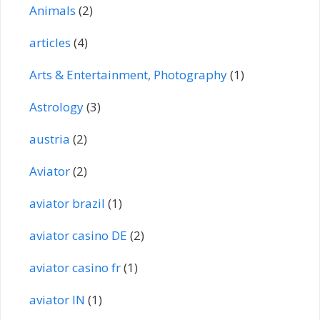
Animals
(2)
articles
(4)
Arts & Entertainment, Photography
(1)
Astrology
(3)
austria
(2)
Aviator
(2)
aviator brazil
(1)
aviator casino DE
(2)
aviator casino fr
(1)
aviator IN
(1)