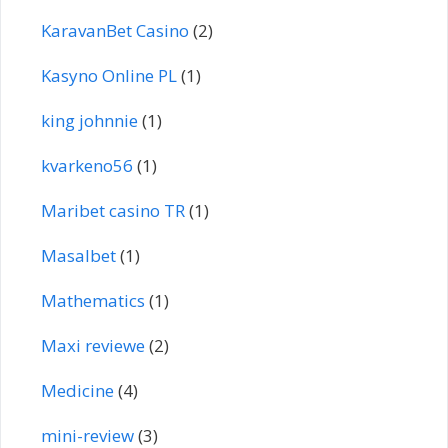
KaravanBet Casino
(2)
Kasyno Online PL
(1)
king johnnie
(1)
kvarkeno56
(1)
Maribet casino TR
(1)
Masalbet
(1)
Mathematics
(1)
Maxi reviewe
(2)
Medicine
(4)
mini-review
(3)