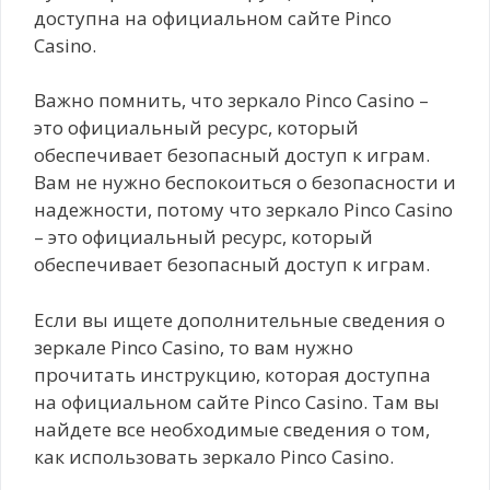
доступна на официальном сайте Pinco
Casino.
Важно помнить, что зеркало Pinco Casino –
это официальный ресурс, который
обеспечивает безопасный доступ к играм.
Вам не нужно беспокоиться о безопасности и
надежности, потому что зеркало Pinco Casino
– это официальный ресурс, который
обеспечивает безопасный доступ к играм.
Если вы ищете дополнительные сведения о
зеркале Pinco Casino, то вам нужно
прочитать инструкцию, которая доступна
на официальном сайте Pinco Casino. Там вы
найдете все необходимые сведения о том,
как использовать зеркало Pinco Casino.