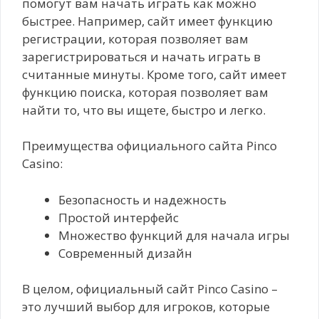
помогут вам начать играть как можно
быстрее. Например, сайт имеет функцию
регистрации, которая позволяет вам
зарегистрироваться и начать играть в
считанные минуты. Кроме того, сайт имеет
функцию поиска, которая позволяет вам
найти то, что вы ищете, быстро и легко.
Преимущества официального сайта Pinco
Casino:
Безопасность и надежность
Простой интерфейс
Множество функций для начала игры
Современный дизайн
В целом, официальный сайт Pinco Casino –
это лучший выбор для игроков, которые