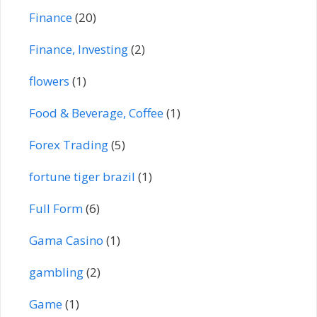
Finance
(20)
Finance, Investing
(2)
flowers
(1)
Food & Beverage, Coffee
(1)
Forex Trading
(5)
fortune tiger brazil
(1)
Full Form
(6)
Gama Casino
(1)
gambling
(2)
Game
(1)