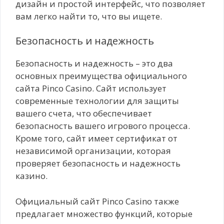
дизайн и простой интерфейс, что позволяет
вам легко найти то, что вы ищете.
Безопасность и надежность
Безопасность и надежность – это два
основных преимущества официального
сайта Pinco Casino. Сайт использует
современные технологии для защиты
вашего счета, что обеспечивает
безопасность вашего игрового процесса.
Кроме того, сайт имеет сертификат от
независимой организации, которая
проверяет безопасность и надежность
казино.
Официальный сайт Pinco Casino также
предлагает множество функций, которые