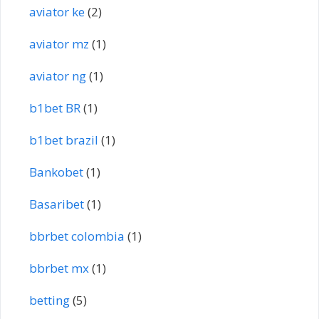
aviator ke
(2)
aviator mz
(1)
aviator ng
(1)
b1bet BR
(1)
b1bet brazil
(1)
Bankobet
(1)
Basaribet
(1)
bbrbet colombia
(1)
bbrbet mx
(1)
betting
(5)