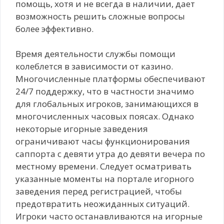
помощь, хотя и не всегда в наличии, дает
возможность решить сложные вопросы
более эффективно.
Время деятельности службы помощи
колеблется в зависимости от казино.
Многочисленные платформы обеспечивают
24/7 поддержку, что в частности значимо
для глобальных игроков, занимающихся в
многочисленных часовых поясах. Однако
некоторые игорные заведения
ограничивают часы функционирования
саппорта с девяти утра до девяти вечера по
местному времени. Следует осматривать
указанные моменты на портале игорного
заведения перед регистрацией, чтобы
предотвратить неожиданных ситуаций.
Игроки часто останавливаются на игорные