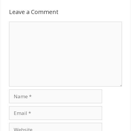
Leave a Comment
Comment
Name
Email
Website