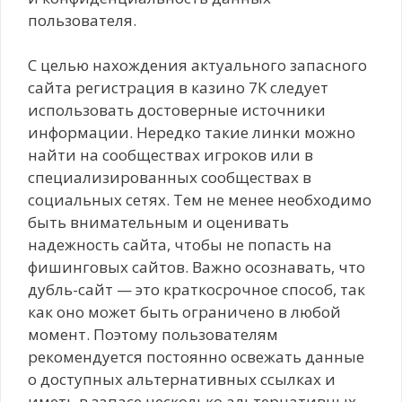
пользователя.
С целью нахождения актуального запасного
сайта регистрация в казино 7К следует
использовать достоверные источники
информации. Нередко такие линки можно
найти на сообществах игроков или в
специализированных сообществах в
социальных сетях. Тем не менее необходимо
быть внимательным и оценивать
надежность сайта, чтобы не попасть на
фишинговых сайтов. Важно осознавать, что
дубль-сайт — это краткосрочное способ, так
как оно может быть ограничено в любой
момент. Поэтому пользователям
рекомендуется постоянно освежать данные
о доступных альтернативных ссылках и
иметь в запасе несколько альтернативных