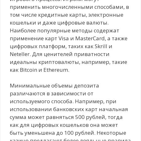
применить многочисленными способами, в
том числе кредитные карты, электронные
кошельки и даже цифровые валюты.
Наиболее популярные методы содержат
применение карт Visa и MasterCard, а также
цифровых платформ, таких как Skrill и
Neteller. Для ценителей приватности
идеальны криптовалюты, например, такие
как Bitcoin и Ethereum.
Минимальные объемы депозита
различаются в зависимости от
используемого способа. Например, при
использовании банковских карт начальная
сумма может равняться 500 рублей, тогда
как для цифровых кошельков она может
быть уменьшена до 100 рублей. Некоторые
казино предлагают более лояльные правила