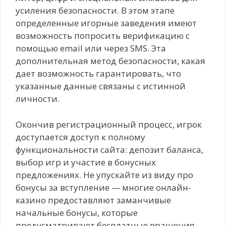
усиления безопасности. В этом этапе
определенные игорные заведения имеют
возможность попросить верификацию с
помощью email или через SMS. Эта
дополнительная метод безопасности, какая
дает возможность гарантировать, что
указанные данные связаны с истинной
личности.
Окончив регистрационный процесс, игрок
доступается доступ к полному
функциональности сайта: депозит баланса,
выбор игр и участие в бонусных
предложениях. Не упускайте из виду про
бонусы за вступление — многие онлайн-
казино предоставляют заманчивые
начальные бонусы, которые
предусматривают бесплатные вращения