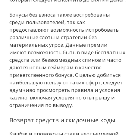
Бонусы без взноса также востребованы
среди пользователей, так как
предоставляют возможность испробовать
различные слоты и стратегии без
материальных угроз. Данные премии
имеют возможность быть в виде бесплатных
средств или безвозмездных спинов и часто
даются новым геймерам в качестве
приветственного бонуса. С целью добиться
наибольшую пользу от таких оферт, следует
вдумчиво просмотреть правила и условия
казино, включая условия по отыгрышу и
ограничения по выводу.
Возврат средств и скидочные коды
Кэшбэк и промокоды стали неотъемлемой