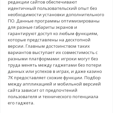
редакции сайтов обеспечивают
идентичный пользовательский опыт без
необходимости установки дополнительного
ПО. Данные программы оптимизированы
для разные габариты экранов и
гарантируют доступ ко любым функциям,
которые представлены на десктопной
версии. Главным достоинством таких
вариантов выступает их совместимость с
разными платформами: игроки могут без
труда менять между гаджетами без потери
данных или успехов в играх, и даже казино
7К предоставляет схожие функции. Подбор
между аппликацией и мобильной версией
сайта зависит от предпочтений
пользователя и технического потенциала
его гаджета.