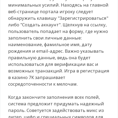
минимальных усилий. Находясь на главной
веб-странице портала игроку следует
обнаружить клавишу "Зарегистрироваться"
либо "Создать аккаунт". Щелкнув на ссылку,
пользователь попадает на форму, где нужно
заполнить свои личные данные:
наименование, фамильное имя, дату
рождения и email-адрес. Важно указывать
правильную данные, ведь она будет
использоваться для верификации вас и
возможных транзакций. Игра в регистрация
в казино 7К запрашивает
сосредоточенности к мелочам.
Когда закончите заполнения всех полей,
система предложит придумать надежный
пароль. Советуется задействовать микс из
литер, цифр и специальных символов для