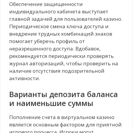
Обеспечение защищенности
индивидуального кабинета выступает
главной задачей для пользователей казино.
Периодическое смена ключа доступа и
внедрение трудных комбинаций знаков
помогает уберечь профиль от
неразрешенного доступа. Вдобавок,
рекомендуется периодически проверять
журнал авторизаций, чтобы проверить на
наличие отсутствия подозрительной
активности.
Варианты депозита баланса
и наименьшие суммы
Пополнение счета в виртуальном казино
является основным фактором для приятной
игрового процесса. Игроки могут