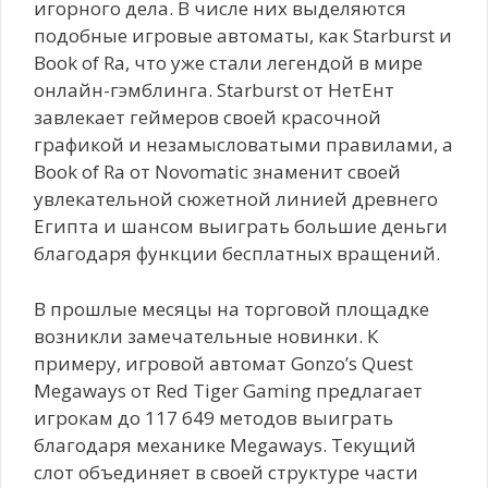
игорного дела. В числе них выделяются
подобные игровые автоматы, как Starburst и
Book of Ra, что уже стали легендой в мире
онлайн-гэмблинга. Starburst от НетЕнт
завлекает геймеров своей красочной
графикой и незамысловатыми правилами, а
Book of Ra от Novomatic знаменит своей
увлекательной сюжетной линией древнего
Египта и шансом выиграть большие деньги
благодаря функции бесплатных вращений.
В прошлые месяцы на торговой площадке
возникли замечательные новинки. К
примеру, игровой автомат Gonzo’s Quest
Megaways от Red Tiger Gaming предлагает
игрокам до 117 649 методов выиграть
благодаря механике Megaways. Текущий
слот объединяет в своей структуре части