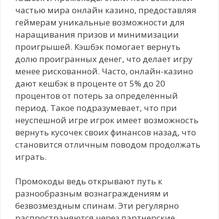
частью мира онлайн казино, предоставляя
геймерам уникальные возможности для
наращивания призов и минимизации
проигрышей. Кэшбэк помогает вернуть
долю проигранных денег, что делает игру
менее рискованной. Часто, онлайн-казино
дают кешбэк в проценте от 5% до 20
процентов от потерь за определенный
период. Такое подразумевает, что при
неуспешной игре игрок имеет возможность
вернуть кусочек своих финансов назад, что
становится отличным поводом продолжать
играть.
Промокоды ведь открывают путь к
разнообразным вознаграждениям и
безвозмездным спинам. Эти регулярно
распространяются через партнерские