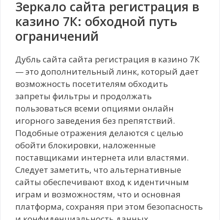
Зеркало сайта регистрация в
казино 7К: обходной путь
ограничений
Дубль сайта сайта регистрация в казино 7К
— это дополнительный линк, который дает
возможность посетителям обходить
запреты фильтры и продолжать
пользоваться всеми опциями онлайн
игорного заведения без препятствий.
Подобные отражения делаются с целью
обойти блокировки, наложенные
поставщиками интернета или властями.
Следует заметить, что альтернативные
сайты обеспечивают вход к идентичным
играм и возможностям, что и основная
платформа, сохраняя при этом безопасность
и конфиденциальность данных