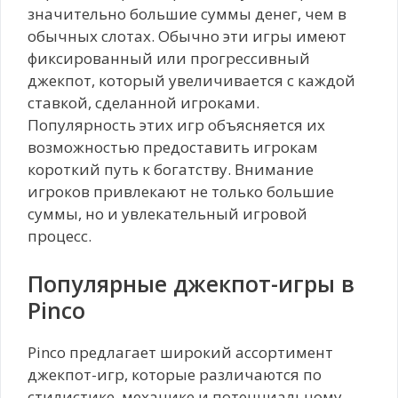
значительно большие суммы денег, чем в
обычных слотах. Обычно эти игры имеют
фиксированный или прогрессивный
джекпот, который увеличивается с каждой
ставкой, сделанной игроками.
Популярность этих игр объясняется их
возможностью предоставить игрокам
короткий путь к богатству. Внимание
игроков привлекают не только большие
суммы, но и увлекательный игровой
процесс.
Популярные джекпот-игры в
Pinco
Pinco предлагает широкий ассортимент
джекпот-игр, которые различаются по
стилистике, механике и потенциальному