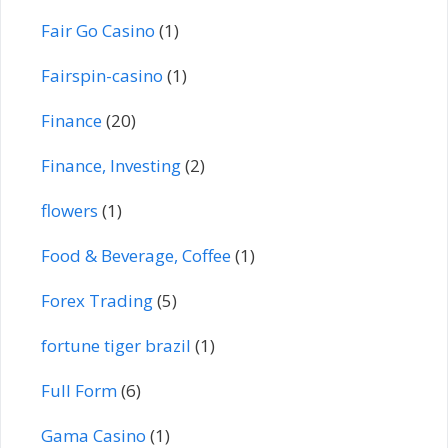
Fair Go Casino
(1)
Fairspin-casino
(1)
Finance
(20)
Finance, Investing
(2)
flowers
(1)
Food & Beverage, Coffee
(1)
Forex Trading
(5)
fortune tiger brazil
(1)
Full Form
(6)
Gama Casino
(1)