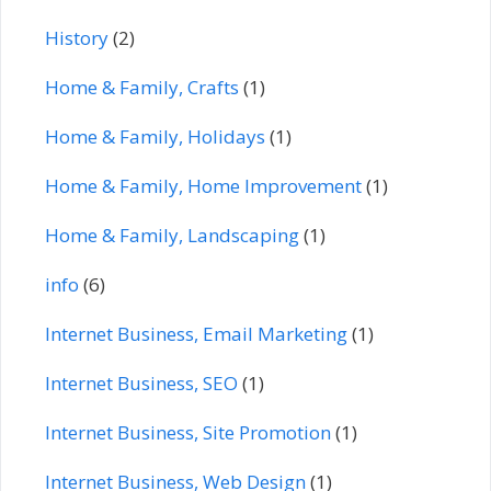
History
(2)
Home & Family, Crafts
(1)
Home & Family, Holidays
(1)
Home & Family, Home Improvement
(1)
Home & Family, Landscaping
(1)
info
(6)
Internet Business, Email Marketing
(1)
Internet Business, SEO
(1)
Internet Business, Site Promotion
(1)
Internet Business, Web Design
(1)