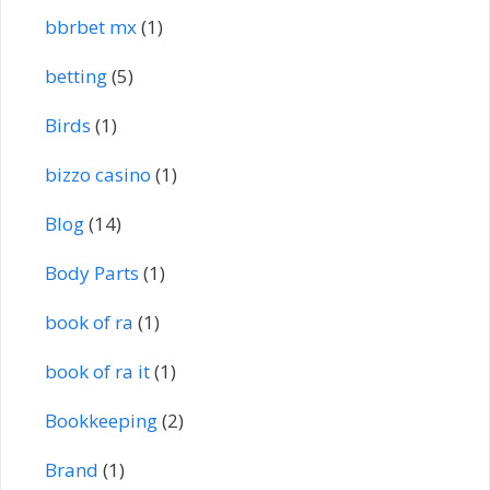
bbrbet mx
(1)
betting
(5)
Birds
(1)
bizzo casino
(1)
Blog
(14)
Body Parts
(1)
book of ra
(1)
book of ra it
(1)
Bookkeeping
(2)
Brand
(1)