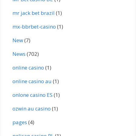
mr jack bet brazil
(1)
mx-bbrbet-casino
(1)
New
(7)
News
(702)
online casino
(1)
online casino au
(1)
onlone casino ES
(1)
ozwin au casino
(1)
pages
(4)
pelican casino PL
(1)