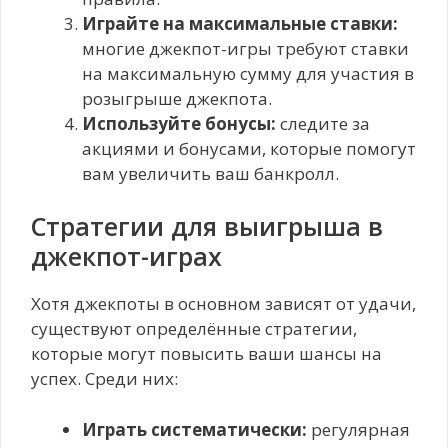
Играйте на максимальные ставки:
многие джекпот-игры требуют ставки
на максимальную сумму для участия в
розыгрыше джекпота.
Используйте бонусы:
следите за
акциями и бонусами, которые помогут
вам увеличить ваш банкролл.
Стратегии для выигрыша в
джекпот-играх
Хотя джекпоты в основном зависят от удачи,
существуют определённые стратегии,
которые могут повысить ваши шансы на
успех. Среди них:
Играть систематически:
регулярная