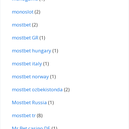
monoslot
(2)
mostbet
(2)
mostbet GR
(1)
mostbet hungary
(1)
mostbet italy
(1)
mostbet norway
(1)
mostbet ozbekistonda
(2)
Mostbet Russia
(1)
mostbet tr
(8)
Mr Bet casino DE
(1)