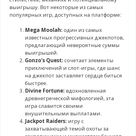
выигрышу. Вот некоторые из самых
популярных игр, доступных на платформе:
Mega Moolah:
один из самых
известных прогрессивных джекпотов,
предлагающий невероятные суммы
выигрышей.
Gonzo’s Quest:
сочетает элементы
приключений и слот-игры, где шанс
на джекпот заставляет сердце биться
быстрее.
Divine Fortune:
вдохновленная
древнегреческой мифологией, эта
игра славится своими
внушительными выплатами.
Jackpot Raiders:
игру с
захватывающей темой охоты за