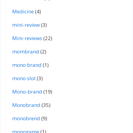
Medicine
(4)
mini-review
(3)
Mini-reviews
(22)
mombrand
(2)
mono brand
(1)
mono slot
(3)
Mono-brand
(19)
Monobrand
(35)
monobrend
(9)
monogame
(1)