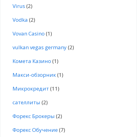
Virus
(2)
Vodka
(2)
Vovan Casino
(1)
vulkan vegas germany
(2)
Комета Казино
(1)
Макси-обзорник
(1)
Микрокредит
(11)
сателлиты
(2)
Форекс Брокеры
(2)
Форекс Обучение
(7)