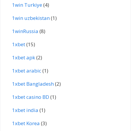
1win Turkiye
(4)
1win uzbekistan
(1)
1winRussia
(8)
1xbet
(15)
1xbet apk
(2)
1xbet arabic
(1)
1xbet Bangladesh
(2)
1xbet casino BD
(1)
1xbet india
(1)
1xbet Korea
(3)