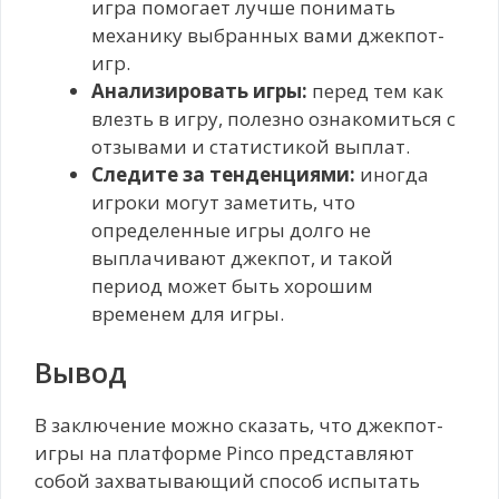
игра помогает лучше понимать
механику выбранных вами джекпот-
игр.
Анализировать игры:
перед тем как
влезть в игру, полезно ознакомиться с
отзывами и статистикой выплат.
Следите за тенденциями:
иногда
игроки могут заметить, что
определенные игры долго не
выплачивают джекпот, и такой
период может быть хорошим
временем для игры.
Вывод
В заключение можно сказать, что джекпот-
игры на платформе Pinco представляют
собой захватывающий способ испытать