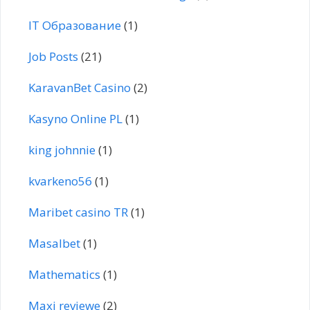
IT Образование
(1)
Job Posts
(21)
KaravanBet Casino
(2)
Kasyno Online PL
(1)
king johnnie
(1)
kvarkeno56
(1)
Maribet casino TR
(1)
Masalbet
(1)
Mathematics
(1)
Maxi reviewe
(2)