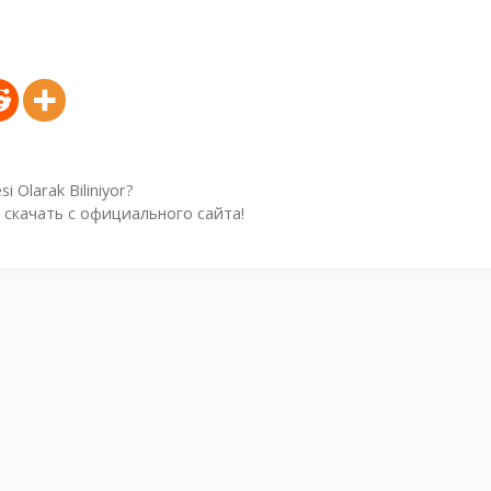
si Olarak Biliniyor?
скачать с официального сайта!