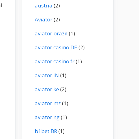
i
austria
(2)
Aviator
(2)
aviator brazil
(1)
aviator casino DE
(2)
aviator casino fr
(1)
,
aviator IN
(1)
aviator ke
(2)
aviator mz
(1)
aviator ng
(1)
b1bet BR
(1)