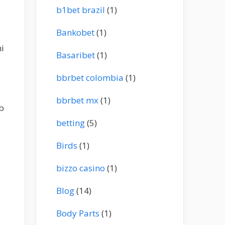
b1bet brazil
(1)
Bankobet
(1)
i
Basaribet
(1)
bbrbet colombia
(1)
bbrbet mx
(1)
ab
betting
(5)
Birds
(1)
bizzo casino
(1)
Blog
(14)
Body Parts
(1)