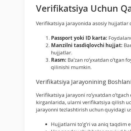
Verifikatsiya Uchun Qa
Verifikatsiya jarayonida asosiy hujjatlar 
Passport yoki ID karta:
Foydalanuv
Manzilni tasdiqlovchi hujjat:
Ban
hujjatlar.
Rasm:
Ba’zan ro’yxatdan o’tgan fo
qilinishi mumkin.
Verifikatsiya Jarayonining Boshlan
Verifikatsiya jarayoni ro’yxatdan o’tgach
kirganlarida, ularni verifikatsiya qilish 
jarayonni tezlashtirish uchun quyidagi 
Hujjatlarni to’g’ri va aniq taqdim e