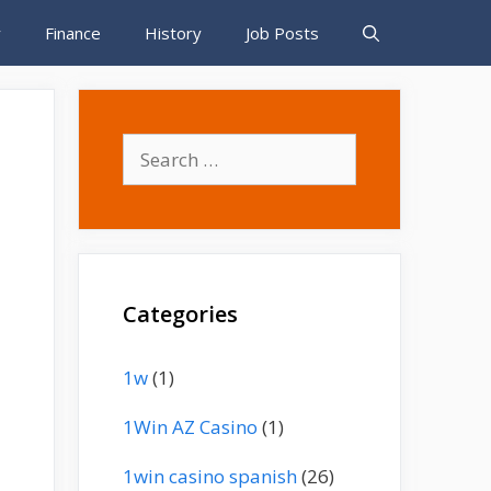
y
Finance
History
Job Posts
Search
for:
Categories
1w
(1)
1Win AZ Casino
(1)
1win casino spanish
(26)