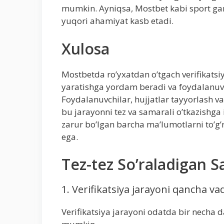
mumkin. Ayniqsa, Mostbet kabi sport ga
yuqori ahamiyat kasb etadi.
Xulosa
Mostbetda ro’yxatdan o’tgach verifikatsi
yaratishga yordam beradi va foydalanuvc
Foydalanuvchilar, hujjatlar tayyorlash va
bu jarayonni tez va samarali o’tkazishg
zarur bo’lgan barcha ma’lumotlarni to’g
ega.
Tez-tez So’raladigan S
1. Verifikatsiya jarayoni qancha v
Verifikatsiya jarayoni odatda bir necha d