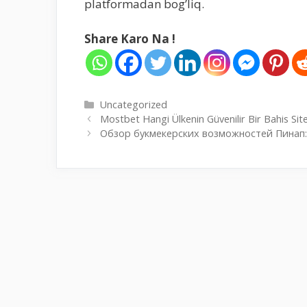
platformadan bog’liq.
Share Karo Na !
Categories
Uncategorized
Mostbet Hangi Ülkenin Güvenilir Bir Bahis Site
Обзор букмекерских возможностей Пинап: 