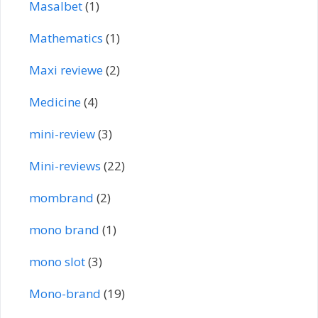
Masalbet
(1)
Mathematics
(1)
Maxi reviewe
(2)
Medicine
(4)
mini-review
(3)
Mini-reviews
(22)
mombrand
(2)
mono brand
(1)
mono slot
(3)
Mono-brand
(19)