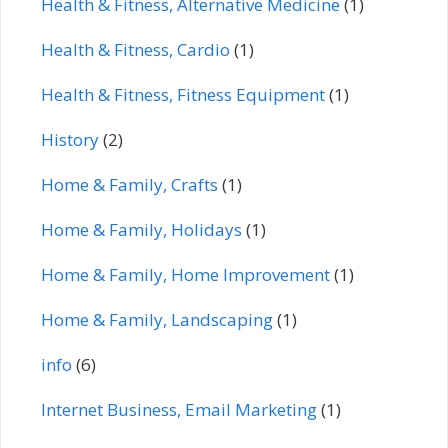
Health & Fitness, Alternative Medicine
(1)
Health & Fitness, Cardio
(1)
Health & Fitness, Fitness Equipment
(1)
History
(2)
Home & Family, Crafts
(1)
Home & Family, Holidays
(1)
Home & Family, Home Improvement
(1)
Home & Family, Landscaping
(1)
info
(6)
Internet Business, Email Marketing
(1)