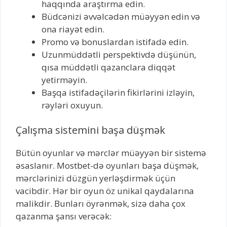
haqqında araştırma edin.
Büdcənizi əvvəlcədən müəyyən edin və
ona riayət edin.
Promo və bonuslardan istifadə edin.
Uzunmüddətli perspektivdə düşünün,
qısa müddətli qazanclara diqqət
yetirməyin.
Başqa istifadəçilərin fikirlərini izləyin,
rəyləri oxuyun.
Çalışma sistemini başa düşmək
Bütün oyunlar və mərclər müəyyən bir sistemə
əsaslanır. Mostbet-də oyunları başa düşmək,
mərclərinizi düzgün yerləşdirmək üçün
vacibdir. Hər bir oyun öz unikal qaydalarına
malikdir. Bunları öyrənmək, sizə daha çox
qazanma şansı verəcək: