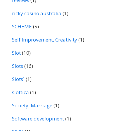
reviews
(1)
ricky casino australia
(1)
SCHEME
(5)
Self Improvement, Creativity
(1)
Slot
(10)
Slots
(16)
Slots`
(1)
slottica
(1)
Society, Marriage
(1)
Software development
(1)