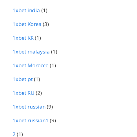
1xbet india
(1)
1xbet Korea
(3)
1xbet KR
(1)
1xbet malaysia
(1)
1xbet Morocco
(1)
1xbet pt
(1)
1xbet RU
(2)
1xbet russian
(9)
1xbet russian1
(9)
2
(1)