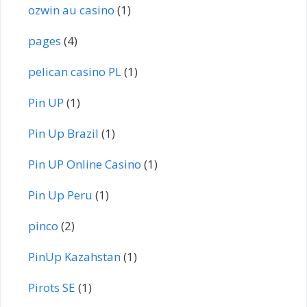
ozwin au casino
(1)
pages
(4)
pelican casino PL
(1)
Pin UP
(1)
Pin Up Brazil
(1)
Pin UP Online Casino
(1)
Pin Up Peru
(1)
pinco
(2)
PinUp Kazahstan
(1)
Pirots SE
(1)