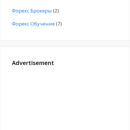
Форекс Брокеры
(2)
Форекс Обучение
(7)
Advertisement