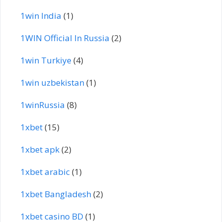
1win India
(1)
1WIN Official In Russia
(2)
1win Turkiye
(4)
1win uzbekistan
(1)
1winRussia
(8)
1xbet
(15)
1xbet apk
(2)
1xbet arabic
(1)
1xbet Bangladesh
(2)
1xbet casino BD
(1)