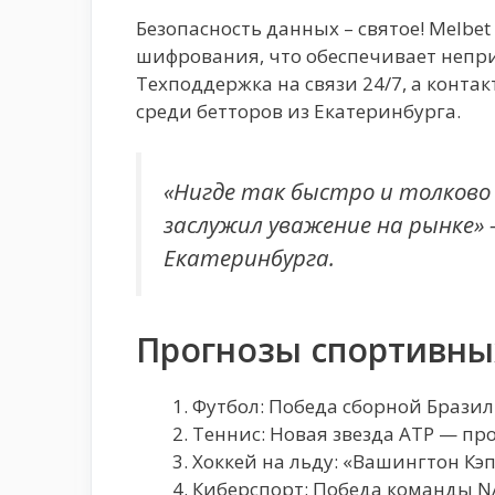
Безопасность данных – святое! Melb
шифрования, что обеспечивает непр
Техподдержка на связи 24/7, а конта
среди бетторов из Екатеринбурга.
«Нигде так быстро и толково
заслужил уважение на рынке»
Екатеринбурга.
Прогнозы спортивных
Футбол: Победа сборной Бразил
Теннис: Новая звезда ATP — пр
Хоккей на льду: «Вашингтон Кэ
Киберспорт: Победа команды NAV