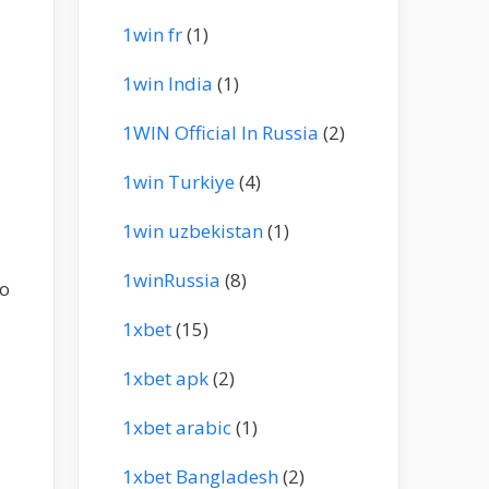
1win fr
(1)
1win India
(1)
1WIN Official In Russia
(2)
1win Turkiye
(4)
1win uzbekistan
(1)
1winRussia
(8)
о
1xbet
(15)
1xbet apk
(2)
1xbet arabic
(1)
1xbet Bangladesh
(2)