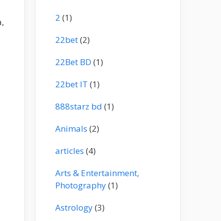
2
(1)
,
22bet
(2)
22Bet BD
(1)
22bet IT
(1)
888starz bd
(1)
Animals
(2)
articles
(4)
Arts & Entertainment,
Photography
(1)
Astrology
(3)