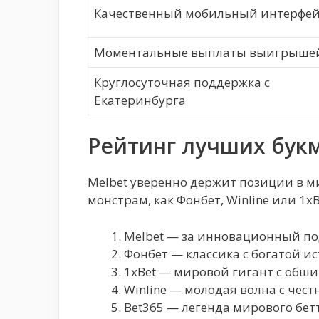
Качественный мобильный интерфей
Моментальные выплаты выигрыше
Круглосуточная поддержка с
Екатеринбурга
Рейтинг лучших бук
Melbet уверенно держит позиции в м
монстрам, как Фонбет, Winline или 1xB
Melbet — за инновационный по
Фонбет — классика с богатой и
1xBet — мировой гигант с обш
Winline — молодая волна с че
Bet365 — легенда мирового бет