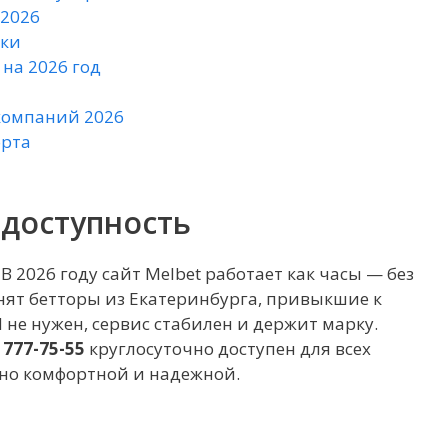
 2026
жки
на 2026 год
компаний 2026
орта
 доступность
 В 2026 году сайт Melbet работает как часы — без
енят бетторы из Екатеринбурга, привыкшие к
не нужен, сервис стабилен и держит марку.
) 777-75-55
круглосуточно доступен для всех
ьно комфортной и надежной.