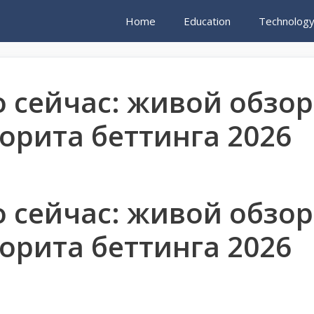
Home
Education
Technolog
 сейчас: живой обзор
орита беттинга 2026
 сейчас: живой обзор
орита беттинга 2026