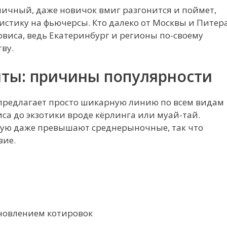
ничный, даже новичок вмиг разгонится и поймет,
тистику на фьючерсы. Кто далеко от Москвы и Питера
рвиса, ведь Екатеринбург и регионы по-своему
ву.
ты: причины популярности
и предлагает просто шикарную линию по всем видам
иса до экзотики вроде кёрлинга или муай-тай.
тую даже превышают среднерыночные, так что
вие.
бновлением котировок