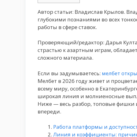
Автор статьи:
Владислав Крылов
. Вл
глубокими познаниями во всех тонко
работы в сфере ставок.
Проверяющий/редактор:
Дарья Култ
страстью к азартным играм, обладае
сложного материала.
Если вы задумываетесь:
мелбет откры
Мелбет в 2026 году живет и процвет
всему миру, особенно в Екатеринбурге
широкая линия и молниеносные выпл
Ниже — весь разбор, топовые фишки и
впереди.
Работа платформы и доступнос
Линия и коэффициенты: причи