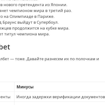
ив нового претендента из Японии.
анет чемпионом мира в третий раз.
то на Олимпиаде в Париже.
 Браунс выйдут в Супербоул.
жцев продолжится на кубке мира.
ет титул чемпиона мира.
bet
елбет — тоже. Давайте разнесем их по полочкам и
Минусы
иенты
Иногда задержки верификации документов