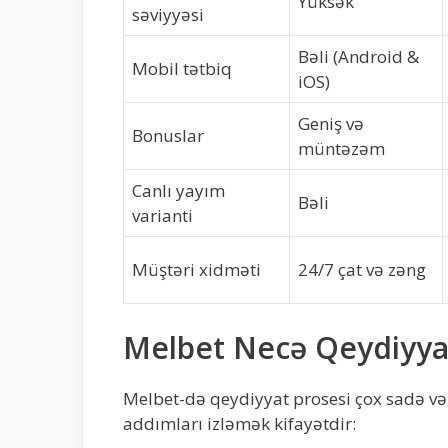
Yüksək
səviyyəsi
Bəli (Android &
Mobil tətbiq
iOS)
Geniş və
Bonuslar
müntəzəm
Canlı yayım
Bəli
varianti
Müştəri xidməti
24/7 çat və zəng
Melbet Necə Qeydiyya
Melbet-də qeydiyyat prosesi çox sadə və 
addımları izləmək kifayətdir: