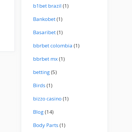
b1bet brazil
(1)
Bankobet
(1)
Basaribet
(1)
bbrbet colombia
(1)
bbrbet mx
(1)
betting
(5)
Birds
(1)
bizzo casino
(1)
Blog
(14)
Body Parts
(1)