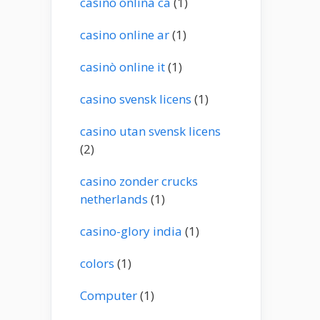
casino onlina ca
(1)
casino online ar
(1)
casinò online it
(1)
casino svensk licens
(1)
casino utan svensk licens
(2)
casino zonder crucks
netherlands
(1)
casino-glory india
(1)
colors
(1)
Computer
(1)