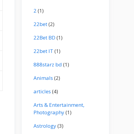
2
(1)
22bet
(2)
22Bet BD
(1)
22bet IT
(1)
888starz bd
(1)
Animals
(2)
articles
(4)
Arts & Entertainment,
Photography
(1)
Astrology
(3)