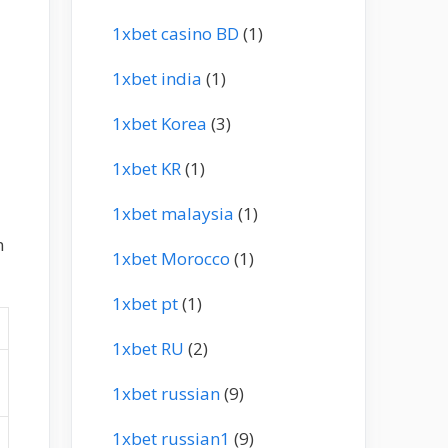
1xbet casino BD
(1)
1xbet india
(1)
1xbet Korea
(3)
1xbet KR
(1)
1xbet malaysia
(1)
n
1xbet Morocco
(1)
1xbet pt
(1)
1xbet RU
(2)
1xbet russian
(9)
1xbet russian1
(9)