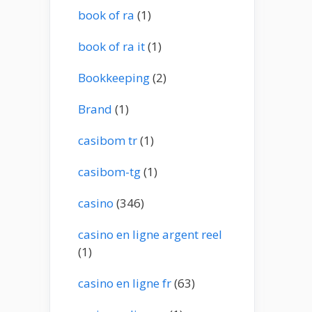
book of ra
(1)
book of ra it
(1)
Bookkeeping
(2)
Brand
(1)
casibom tr
(1)
casibom-tg
(1)
casino
(346)
casino en ligne argent reel
(1)
casino en ligne fr
(63)