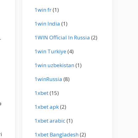
1win fr
(1)
1win India
(1)
1WIN Official In Russia
(2)
r
1win Turkiye
(4)
1win uzbekistan
(1)
1winRussia
(8)
1xbet
(15)
ə
1xbet apk
(2)
1xbet arabic
(1)
i
1xbet Bangladesh
(2)