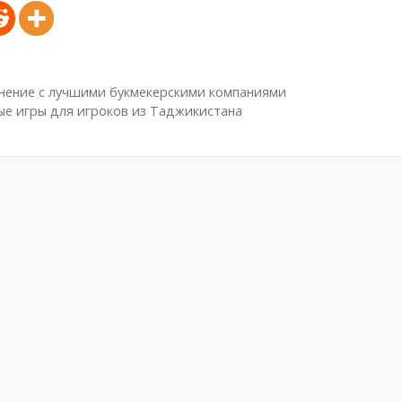
внение с лучшими букмекерскими компаниями
ые игры для игроков из Таджикистана