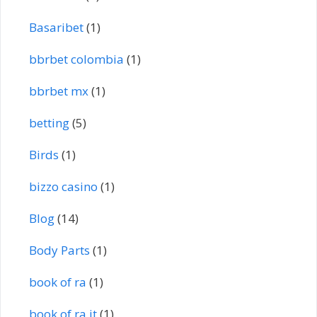
Basaribet
(1)
bbrbet colombia
(1)
bbrbet mx
(1)
betting
(5)
Birds
(1)
bizzo casino
(1)
Blog
(14)
Body Parts
(1)
book of ra
(1)
book of ra it
(1)