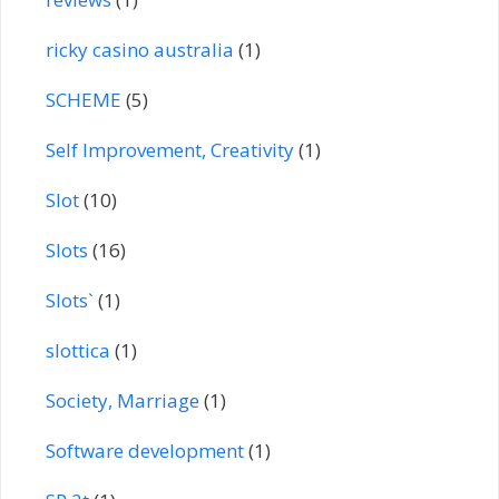
ricky casino australia
(1)
SCHEME
(5)
Self Improvement, Creativity
(1)
Slot
(10)
Slots
(16)
Slots`
(1)
slottica
(1)
Society, Marriage
(1)
Software development
(1)