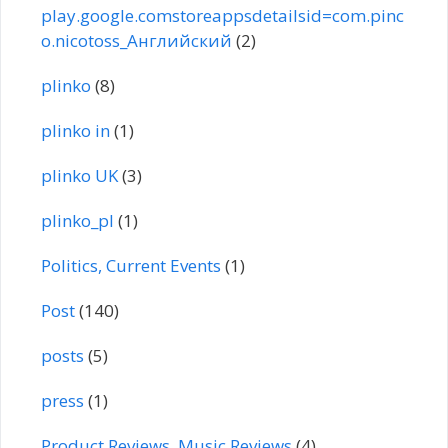
play.google.comstoreappsdetailsid=com.pinc
o.nicotoss_Английский
(2)
plinko
(8)
plinko in
(1)
plinko UK
(3)
plinko_pl
(1)
Politics, Current Events
(1)
Post
(140)
posts
(5)
press
(1)
Product Reviews, Music Reviews
(4)