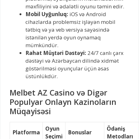
məxfiliyini və ədalətli oyunu təmin edir.
Mobil Uyğunluq:
iOS və Android
cihazlarda problemsiz işləyən mobil
tətbiq və ya veb versiya sayəsində
istənilən yerdə oyun oynamaq
mümkündür.
Rahat Müştəri Dəstəyi:
24/7 canlı çarx
dəstəyi və Azərbaycan dilində xidmət
göstərilməsi oyunçular üçün əsas
üstünlükdür.
Melbet AZ Casino və Digər
Populyar Onlayn Kazinoların
Müqayisəsi
Oyun
Ödəniş
Platforma
Bonuslar
Seçimi
Metodları