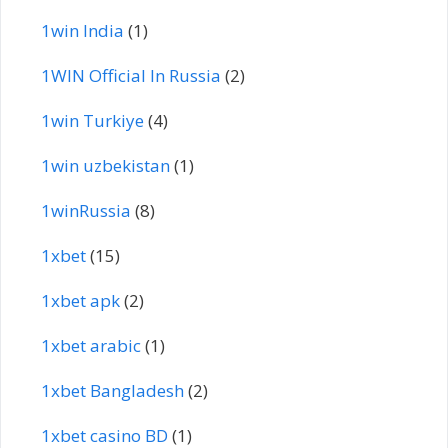
1win India
(1)
1WIN Official In Russia
(2)
1win Turkiye
(4)
1win uzbekistan
(1)
1winRussia
(8)
1xbet
(15)
1xbet apk
(2)
1xbet arabic
(1)
1xbet Bangladesh
(2)
1xbet casino BD
(1)