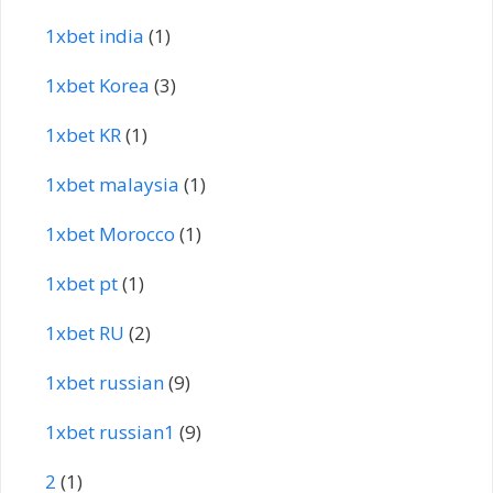
1xbet india
(1)
1xbet Korea
(3)
1xbet KR
(1)
1xbet malaysia
(1)
1xbet Morocco
(1)
1xbet pt
(1)
1xbet RU
(2)
1xbet russian
(9)
1xbet russian1
(9)
2
(1)