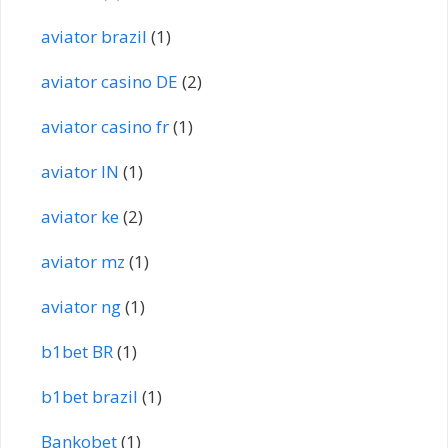
aviator brazil
(1)
aviator casino DE
(2)
aviator casino fr
(1)
aviator IN
(1)
aviator ke
(2)
aviator mz
(1)
aviator ng
(1)
b1bet BR
(1)
b1bet brazil
(1)
Bankobet
(1)