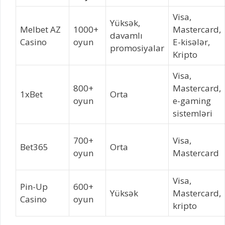
Visa,
Yüksək,
Melbet AZ
1000+
Mastercard,
davamlı
Casino
oyun
E-kisələr,
promosiyalar
Kripto
Visa,
800+
Mastercard,
1xBet
Orta
oyun
e-gaming
sistemləri
700+
Visa,
Bet365
Orta
oyun
Mastercard
Visa,
Pin-Up
600+
Yüksək
Mastercard,
Casino
oyun
kripto